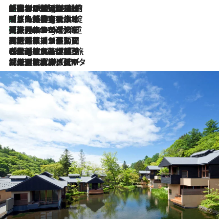
「荷物が増えるほど旅ストレスは増す」美容ジャーナリストがたどり着いた最終結論。“化粧品を劇的に減らす”感動の凝縮美容とは
1 Hour Ago
「旅先には金髪ウィッグを持参」日本と同じメイクでは損してる!? 美容ジャーナリストが提案する“掟破りの旅美容”とは
1 Hour Ago
【厳選旅コスメ】「身軽さ＆UV対策重視！」ヘアアーティストshucoが選んだ夏旅ベストコスメを発表【Mサイズジップ】
1 Hour Ago
2026.8.5
【厳選旅コスメ】国内をあちこち移動する河井菜摘が選んだ夏旅ベストコスメ発表！「リラックスアイテムはマスト」【Mサイズジップ】
2026.8.4
【厳選旅コスメ】「紫外線＆乾燥対策しながらメイク感も！」ヘア＆メイクGeorgeが選んだ夏旅ベストコスメを発表！【Mサイズジップ】
2026.8.3
【厳選旅コスメ】「保湿もタイパ重視！」“サウナ好き”タレント清水みさとが愛用する夏旅ベストコスメを発表！【Mサイズジップ】