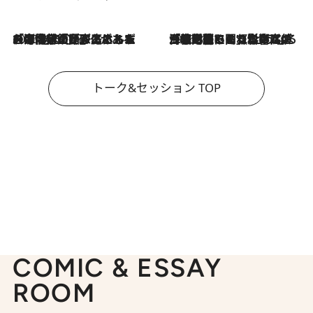
2026.8.3
「今後値上げがあるとすれば…」「リスクがあるのは今年の冬」エネルギー専門家が語る、ホルムズ海峡封鎖が家庭にもたらす“ある心配”
2026.8.3
「住宅建てられない…」「サーチャージ料の高値が続いている」ホルムズ海峡封鎖による影響はいつまで続く？《エネルギー専門家に聞く“どうなる日本の暮らし”》
トーク&セッション TOP
COMIC & ESSAY
ROOM