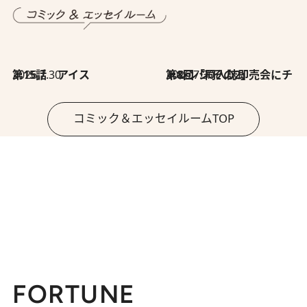
2026.7.30
第15話 アイス
2026.7.30
第8回「同人誌即売会にチャレンジ その2」
コミック＆エッセイルームTOP
FORTUNE