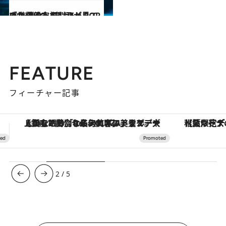
2023.5.10
「この子たち、ヤバい！」仲宗根梨乃が見てきた 進化し続けるK-POPの世界
カルチャー
FEATURE
フィーチャー記事
【夏限定ディナーコース】旬を迎える稚鮎や花ズッキーニなどをイタリア・トスカーナの郷土料理の手法で満喫！
3
/
5