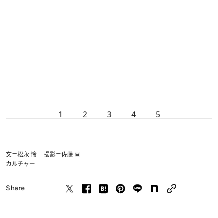
1
2
3
4
5
文＝松永 怜 撮影＝佐藤 亘
カルチャー
Share