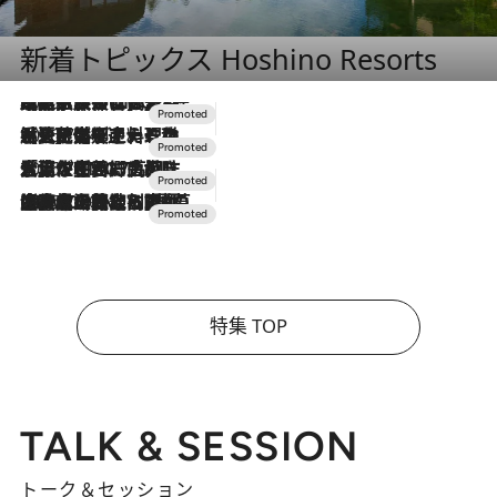
新着トピックス Hoshino Resorts
2026.7.31
【ホテル帰省】という選択肢をOMOが提案。家族とほどよい距離を保つには「昼は実家、夜は気兼ねなくホテルで！」
2026.7.24
【夏限定ディナーコース】旬を迎える稚鮎や花ズッキーニなどをイタリア・トスカーナの郷土料理の手法で満喫！
2026.7.17
「土佐和ハーブかき氷」がOMO7高知に登場！生姜、山椒、大葉など目にも舌にも涼を呼ぶ郷土の味
2026.7.10
NEW OPEN！【界 草津】名湯の地に誕生。趣の異なる2種の温泉と上州ならではの会席・蕎麦割烹など美食を味わう究極の癒やし旅
特集 TOP
TALK & SESSION
トーク＆セッション