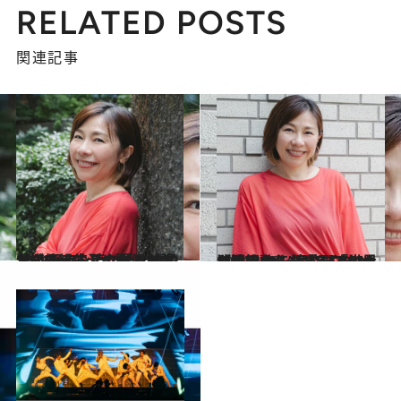
RELATED POSTS
関連記事
2024.2.29
【続き#2を読む】なぜ20年の絶縁生活になったのか 牧野アンナが語る沖縄アクターズ スクール創設者である父との関係
カルチャー
2024.2.29
【続き#3を読む】「世界に通用するグループを」 沖縄アクターズスクールを再始動した 牧野アンナが沖縄から”目指すもの”
カルチャー