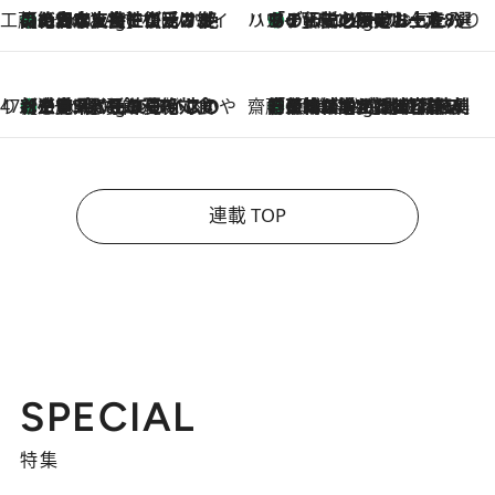
工藤まやのおもてなしハワイ
【ハワイ土産】ローカルの絶大な支持で復活！ 絶品の幻クッキー《元ファンの日本人女性が受け継いだ名店》
1 Hour Ago
ハワイ賢者 リサのお気に入りリスト
あの伝説の限定トートも！ リニューアルした「ディーン＆デルーカ ハワイ」で必須のお土産8選
1 Hour Ago
47都道府県の手みやげ ひんやりスイーツで夏を満喫
【三重県】この夏絶対食べたい 冷やしておいしいおやつ3選 お餅×アイスの新感覚スイーツ
1 Hour Ago
齋藤 薫 美容脳ルネサンス
「荷物が増えるほど旅ストレスは増す」美容ジャーナリストがたどり着いた最終結論。“化粧品を劇的に減らす”感動の凝縮美容とは
1 Hour Ago
連載 TOP
SPECIAL
特集