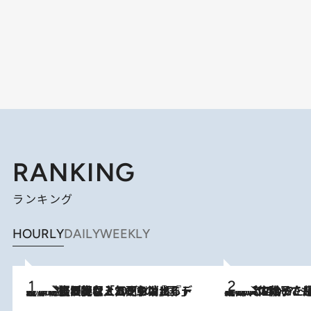
RANKING
ランキング
HOURLY
DAILY
WEEKLY
2026.8.5
【なぜ吉沢亮は「気配を消せる」のか？】興行収入208億の『国宝』を経て挑むミュージカル『ディア・エヴァン・ハンセン』。トップ俳優が舞台上でさらけ出した“孤独”とは
2026.8.5
【阿川佐和子さんの年とる力】なぜ70代で始めた趣味は“こんなに楽しい”のか？ ピアノ、俳句…スランプに陥っても続けられる“ある秘訣”とは