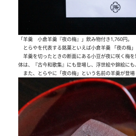
「羊羹 小倉羊羹『夜の梅』」飲み物付き1,760円。
とらやを代表する銘菓といえば小倉羊羹 「夜の梅」
羊羹を切ったときの断面にある小豆が夜に咲く梅を
体は、『古今和歌集』にも登場し、浮世絵や錦絵にも
また、とらやに「夜の梅」という名前の羊羹が登場し