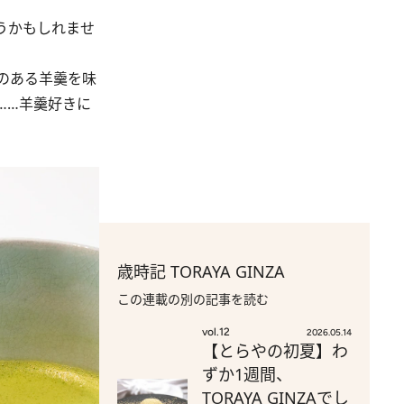
うかもしれませ
のある羊羹を味
……羊羹好きに
歳時記 TORAYA GINZA
この連載の別の記事を読む
vol.12
2026.05.14
【とらやの初夏】わ
ずか1週間、
TORAYA GINZAでし