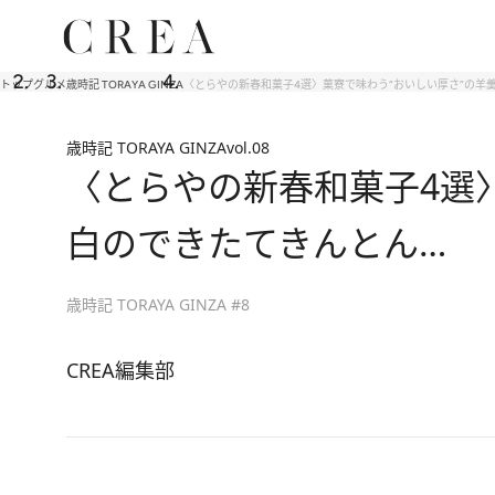
トップ
グルメ
歳時記 TORAYA GINZA
〈とらやの新春和菓子4選〉菓寮で味わう“おいしい厚さ”の羊
歳時記 TORAYA GINZA
vol.08
〈とらやの新春和菓子4選
白のできたてきんとん…
歳時記 TORAYA GINZA #8
CREA編集部