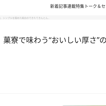
新着記事
連載
特集
トーク＆セ
羹、シンプルを極めた純白のできたてきんとん…
〉菓寮で味わう“おいしい厚さ”