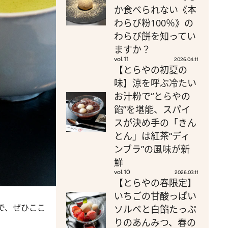
か食べられない《本
わらび粉100％》の
わらび餅を知ってい
ますか？
vol.11
2026.04.11
【とらやの初夏の
味】涼を呼ぶ冷たい
お汁粉で“とらやの
餡”を堪能、スパイ
スが決め手の「きん
とん」は紅茶“ディ
ンブラ”の風味が新
鮮
vol.10
2026.03.11
【とらやの春限定】
いちごの甘酸っぱい
で、ぜひここ
ソルベと白餡たっぷ
りのあんみつ、春の