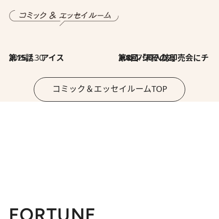
2026.7.30
第15話 アイス
2026.7.30
第8回「同人誌即売会にチャレンジ その2」
コミック＆エッセイルームTOP
FORTUNE