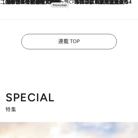
【CREA×星野リゾート】唯一無二。癒しと発見が待つ場所へ
2026.8.7
【トンボの足水浴】ヒノキの香りに包まれて涼感マックス！約13℃の湧水かけ流しを避暑地「星野温泉 トンボの湯」で体験
CREA'S CHOICE
2026.8.7
「立川にも歌舞伎があるんだよ」 片岡仁左衛門・市川中車ら豪華座組みで4年目の立川立飛歌舞伎へ
連載 TOP
SPECIAL
特集