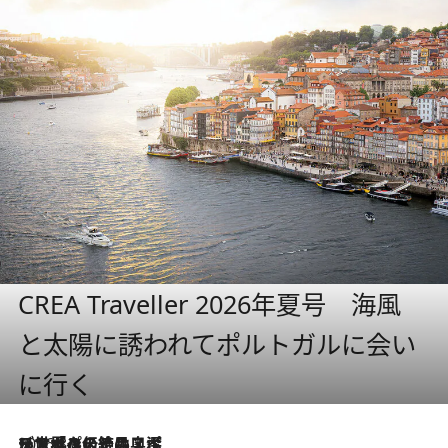
CREA Traveller 2026年夏号 海風
と太陽に誘われてポルトガルに会い
に行く
2026.8.8
リスボンの絶品スイーツ「パステル・デ・ナタ」とは？ポルトガル伝統の奥深い世界へ