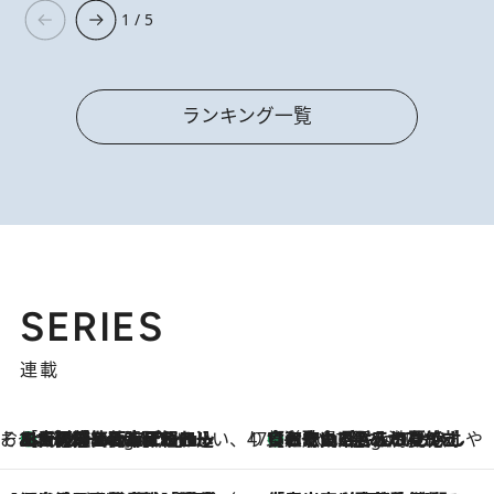
1 / 5
ランキング一覧
SERIES
連載
そおだよおこの関西おいしい、おやつ紀行
［大阪府箕面市］一皿一皿目の前で仕上げられる、料理を巧みに組み込んだアシェットデセールコース「ミチル アシェット デセール（Michiru assiette dessert）」
6 Hours Ago
47都道府県の手みやげ ひんやりスイーツで夏を満喫
【和歌山県】この夏絶対食べたい 冷やしておいしいおやつ3選 みかんがごろっと丸ごと入ったジュレ
6 Hours Ago