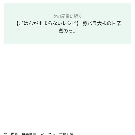
次の記事に続く
【ごはんが止まらないレシピ】 豚バラ大根の甘辛
煮のっ...
文・撮影＝白央篤司 イラスト＝二村大輔