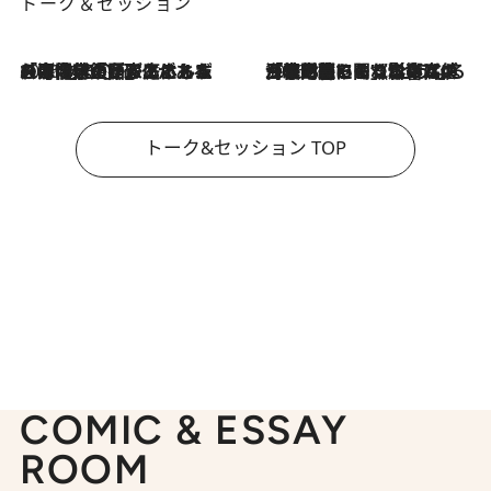
トーク＆セッション
2026.8.3
「今後値上げがあるとすれば…」「リスクがあるのは今年の冬」エネルギー専門家が語る、ホルムズ海峡封鎖が家庭にもたらす“ある心配”
2026.8.3
「住宅建てられない…」「サーチャージ料の高値が続いている」ホルムズ海峡封鎖による影響はいつまで続く？《エネルギー専門家に聞く“どうなる日本の暮らし”》
トーク&セッション TOP
COMIC & ESSAY
ROOM