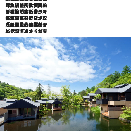
2026.7.27
「私の祖国はポルトガル語です」国民的詩人フェルナンド・ペソアと、彼が愛した文学の街を歩く
2026.7.26
ポルトガル近海が育む極上の海の幸。キリリと冷えた白ワインと愉しむ、シーフード専門店の贅沢
2026.7.22
伝統の味をモダンに昇華。高感度な地元客が集う、リスボンの最旬ガストロノミー
2026.7.21
大航海時代の栄華から、震災、独裁、そして革命へ。ポルトガル・首都リスボンの石畳に刻まれた「歴史の光と影」
2026.7.13
エッセイ・ヤマザキマリ「慎ましくも美しき国 ポルトガル」