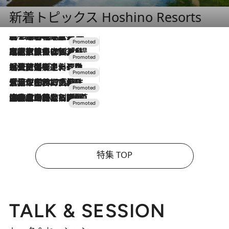
新着トピックス Hoshino Resorts
2026.8.7
【トンボの足水浴】ヒノキの香りに包まれて涼感マックス！約13℃の湧水かけ流しを避暑地「星野温泉 トンボの湯」で体験
2026.7.31
【ホテル帰省】という選択肢をOMOが提案。家族とほどよい距離を保つには「昼は実家、夜は気兼ねなくホテルで！」
2026.7.24
【夏限定ディナーコース】旬を迎える稚鮎や花ズッキーニなどをイタリア・トスカーナの郷土料理の手法で満喫！
2026.7.17
「土佐和ハーブかき氷」がOMO7高知に登場！生姜、山椒、大葉など目にも舌にも涼を呼ぶ郷土の味
2026.7.10
NEW OPEN！【界 草津】名湯の地に誕生。趣の異なる2種の温泉と上州ならではの会席・蕎麦割烹など美食を味わう究極の癒やし旅
特集 TOP
TALK & SESSION