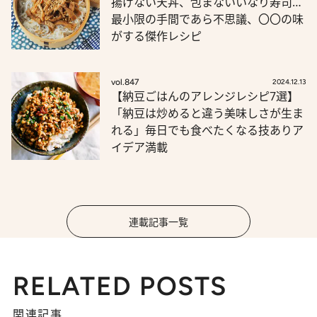
揚げない天丼、包まないいなり寿司…
最小限の手間であら不思議、〇〇の味
がする傑作レシピ
vol.847
2024.12.13
【納豆ごはんのアレンジレシピ7選】
「納豆は炒めると違う美味しさが生ま
れる」毎日でも食べたくなる技ありア
イデア満載
連載記事一覧
RELATED POSTS
関連記事