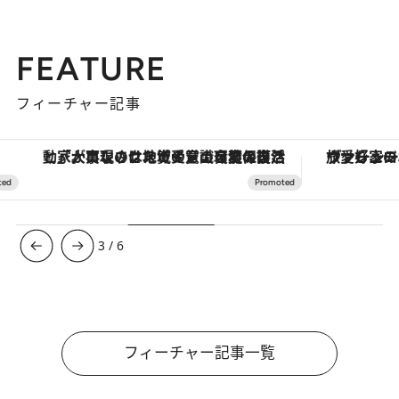
FEATURE
フィーチャー記事
「大事なのは地域の意識を変えること」。ロレックス賞受賞の自然保護活動家が実現させたナイジェリアの自然環境の復活
ヴァシュロン・コンスタンタン
3
/
6
フィーチャー記事一覧