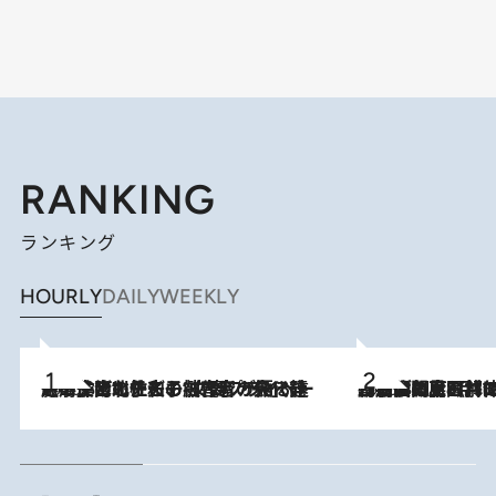
RANKING
ランキング
HOURLY
DAILY
WEEKLY
2026.8.3
《「文士の子ども被害者の会」発足！》阿川佐和子（72）が語る遠藤周作に北杜夫、劇作家・矢代静一の子どもたちの“文豪プライベート事件簿”
2026.8.8
「最後に見られてよかった」上野動物園の東園パンダ舎が解体前に特別公開。8月16日まで延長されたパネル展と共に辿る“半世紀”のパンダ飼育《解体工事の図面あり》