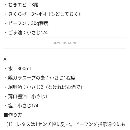
・むきエビ：3尾
・きくらげ：3～4個（もどしておく）
・ビーフン：30g程度
・ごま油：小さじ1/4
ADVERTISEMENT
A
・水：300ml
・鶏ガラスープの素：小さじ1程度
・紹興酒：小さじ2（なければお酒で）
・薄口醬油：小さじ1
・塩：小さじ1/4
■作り方
（1） レタスは1センチ幅に刻む。ビーフンを指示通りにも