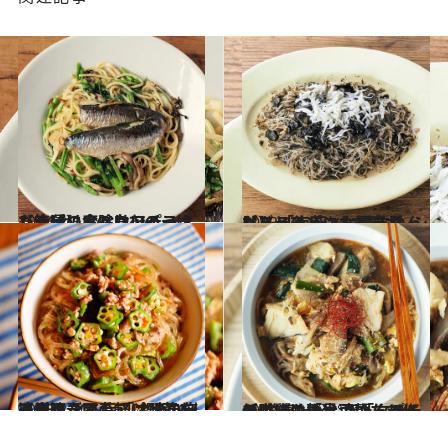
2024.2.3
【節分に食べたいパスタレシピ】魔除けアイテム“いわし”の身をのっけた幸運のペペロンチーノ
グルメ
2023.4.6
【フライパン1つだけレシピ】 「海苔としらすのっけビーフン」 お酒を呑んだあとの〆にも最高！
グルメ
2023.2.20
【麻婆春雨のアレンジレシピ】 とろ旨「オクラ麻婆春雨ごはん」 冷凍の刻みオクラで手軽に野菜を追加
グルメ
2023.4.2
【いいもの見つけたシリーズレシピ】 高たんぱく低脂質の「大豆麺」で作る 栄養たっぷり「タラチゲのっけ麺」
グルメ