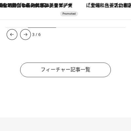
「土佐和ハーブかき氷」がOMO7高知に登場！生姜、山椒、大葉など目にも舌にも涼を呼ぶ郷土の味
3
/
6
フィーチャー記事一覧