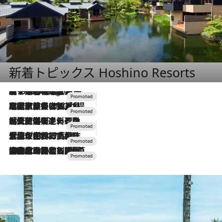
新着トピックス Hoshino Resorts
【トンボの足水浴】ヒノキの香りに包まれて涼感マックス！約13℃の湧水かけ流しを避暑地「星野温泉 トンボの湯」で体験
2 Hours Ago
2026.7.31
【ホテル帰省】という選択肢をOMOが提案。家族とほどよい距離を保つには「昼は実家、夜は気兼ねなくホテルで！」
2026.7.24
【夏限定ディナーコース】旬を迎える稚鮎や花ズッキーニなどをイタリア・トスカーナの郷土料理の手法で満喫！
2026.7.17
「土佐和ハーブかき氷」がOMO7高知に登場！生姜、山椒、大葉など目にも舌にも涼を呼ぶ郷土の味
2026.7.10
NEW OPEN！【界 草津】名湯の地に誕生。趣の異なる2種の温泉と上州ならではの会席・蕎麦割烹など美食を味わう究極の癒やし旅