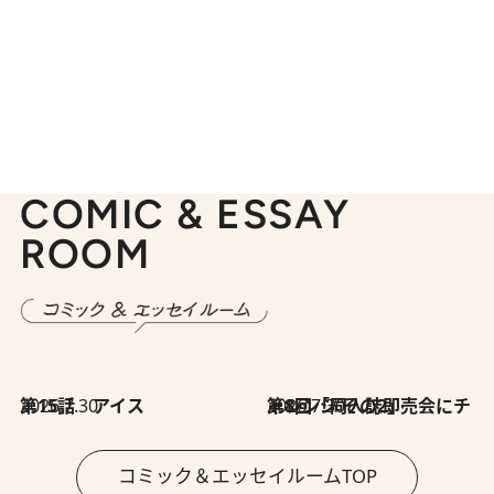
COMIC & ESSAY
ROOM
2026.7.30
第15話 アイス
2026.7.30
第8回「同人誌即売会にチャレンジ その2」
コミック＆エッセイルームTOP