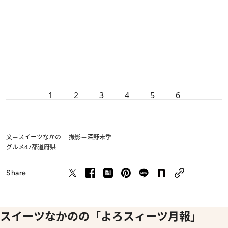
1
2
3
4
5
6
文＝スイーツなかの 撮影＝深野未季
グルメ
47都道府県
Share
スイーツなかのの「よろスィーツ月報」