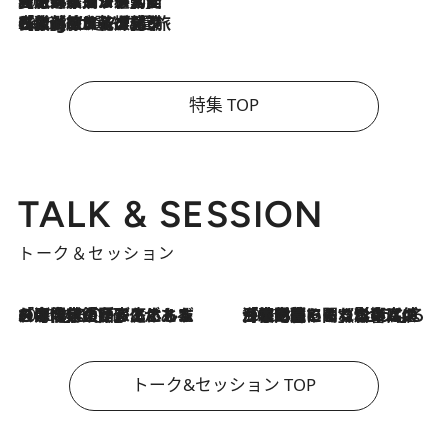
2026.8.5
【厳選旅コスメ】国内をあちこち移動する河井菜摘が選んだ夏旅ベストコスメ発表！「リラックスアイテムはマスト」【Mサイズジップ】
2026.8.4
【厳選旅コスメ】「紫外線＆乾燥対策しながらメイク感も！」ヘア＆メイクGeorgeが選んだ夏旅ベストコスメを発表！【Mサイズジップ】
特集 TOP
TALK & SESSION
トーク＆セッション
2026.8.3
「今後値上げがあるとすれば…」「リスクがあるのは今年の冬」エネルギー専門家が語る、ホルムズ海峡封鎖が家庭にもたらす“ある心配”
2026.8.3
「住宅建てられない…」「サーチャージ料の高値が続いている」ホルムズ海峡封鎖による影響はいつまで続く？《エネルギー専門家に聞く“どうなる日本の暮らし”》
トーク&セッション TOP