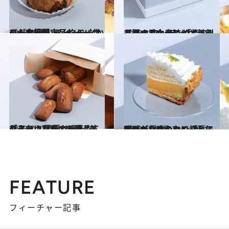
2023.9.30
みんな大好き【シュークリーム5選】スイーツなかのが大絶賛 ヨックモックの一店舗限定品も！
グルメ
2023.8.9
スイーツなかのが太鼓判を押す ワンランク上の【夏の手土産】 「ここぞ！」という時にどうぞ
グルメ
2023.7.27
スイーツなかのが愛してやまない 濃厚リッチな「フィナンシェ5選」 差し入れに愛用する逸品も！
グルメ
2023.6.19
酸味がたまらない「レモンパイ」5選 スイーツなかのが渾身のセレクト！ 爽やかな味わいで初夏にぴったり
グルメ
FEATURE
フィーチャー記事