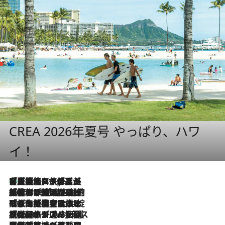
CREA 2026年夏号 やっぱり、ハワ
イ！
【厳選旅コスメ】「多機能アイテムがメイン！」旅好き美容エディターが選んだ夏旅ベストコスメを発表【Mサイズジップ】
4 Hours Ago
2026.8.6
「荷物が増えるほど旅ストレスは増す」美容ジャーナリストがたどり着いた最終結論。“化粧品を劇的に減らす”感動の凝縮美容とは
2026.8.6
「旅先には金髪ウィッグを持参」日本と同じメイクでは損してる!? 美容ジャーナリストが提案する“掟破りの旅美容”とは
2026.8.6
【厳選旅コスメ】「身軽さ＆UV対策重視！」ヘアアーティストshucoが選んだ夏旅ベストコスメを発表【Mサイズジップ】