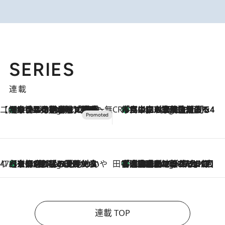
SERIES
連載
【CREA×星野リゾート】唯一無二。癒しと発見が待つ場所へ
【トンボの足水浴】ヒノキの香りに包まれて涼感マックス！約13℃の湧水かけ流しを避暑地「星野温泉 トンボの湯」で体験
2 Hours Ago
CREA'S CHOICE
「立川にも歌舞伎があるんだよ」 片岡仁左衛門・市川中車ら豪華座組みで4年目の立川立飛歌舞伎へ
4 Hours Ago
47都道府県の手みやげ ひんやりスイーツで夏を満喫
【京都府】この夏絶対食べたい 冷やしておいしいおやつ3選 ひと口目から心を掴む新緑のテリーヌ
4 Hours Ago
田中稲の勝手に再ブーム
「湘南乃風に憧れて」観客大盛上がりの“タオル回し”に、ラッパー顔負けの高速歌唱まで…さだまさし（74）のアグレッシブすぎる現在地
9 Hours Ago
連載 TOP