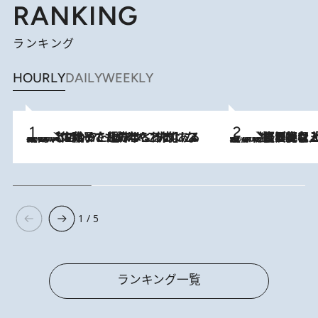
RANKING
ランキング
HOURLY
DAILY
WEEKLY
2026.8.5
【阿川佐和子さんの年とる力】なぜ70代で始めた趣味は“こんなに楽しい”のか？ ピアノ、俳句…スランプに陥っても続けられる“ある秘訣”とは
2026.8.5
【なぜ吉沢亮は「気配を消せる」のか？】興行収入208億の『国宝』を経て挑むミュージカル『ディア・エヴァン・ハンセン』。トップ俳優が舞台上でさらけ出した“孤独”とは
1 / 5
ランキング一覧