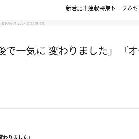
新着記事
連載
特集
トーク＆セ
 主演を務めるキム・ボラの転換期
後で一気に 変わりました」『オ
変わりました」