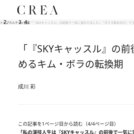
トップ
カルチャー
記事
「『SKYキャッスル』の前後で一気に 変わりました」『オクス駅お化け』で
「『SKYキャッスル』の前
めるキム・ボラの転換期
成川 彩
この記事を1ページ目から読む（4/4ページ目）
「私の演技人生は『SKYキャッスル』の前後で一気に