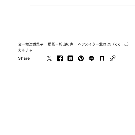
文＝根津香菜子 撮影＝杉山拓也 ヘアメイク＝北原 果（KiKi inc
カルチャー
Share