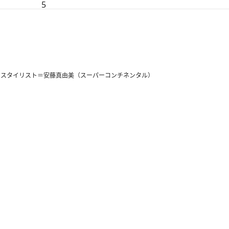
5
.） スタイリスト＝安藤真由美（スーパーコンチネンタル）