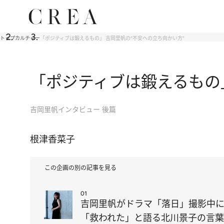
トップ
カルチャー
「ポジティブは鍛えるもの」 吉岡里帆の“不安への立ち向かい方”
「ポジティブは鍛えるもの」
吉岡里帆インタビュー 後篇
根津香菜子
この企画の別の記事を見る
01
吉岡里帆がドラマ「落日」撮影中
「救われた」と語る北川景子の言葉