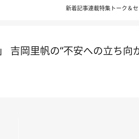
新着記事
連載
特集
トーク＆セ
 吉岡里帆の“不安への立ち向か
に