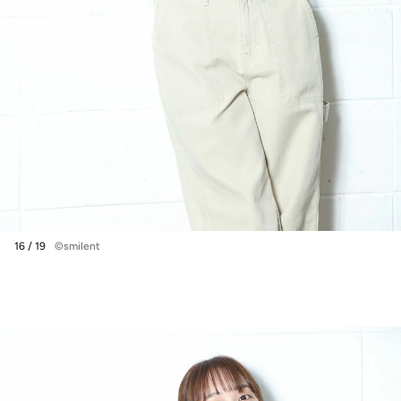
16 / 19
©smilent