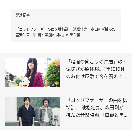
関連記事
「ゴッドファーザーの曲を猛特訓」 池松壮亮、森田剛が挑んだ
音楽映画 『白鍵と黒鍵の間に』の舞台裏
「暗闇の向こうの鳥居」の不
気味さが原体験。1年に10軒
のお化け屋敷で客を震え上が
らせるホラープランナー
「ゴッドファーザーの曲を猛
特訓」 池松壮亮、森田剛が
挑んだ音楽映画 『白鍵と黒
鍵の間に』の舞台裏