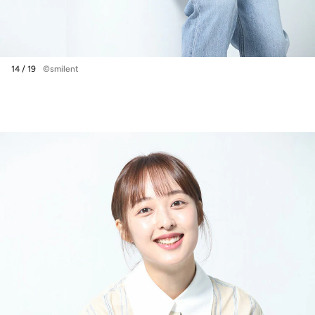
14 / 19
©smilent