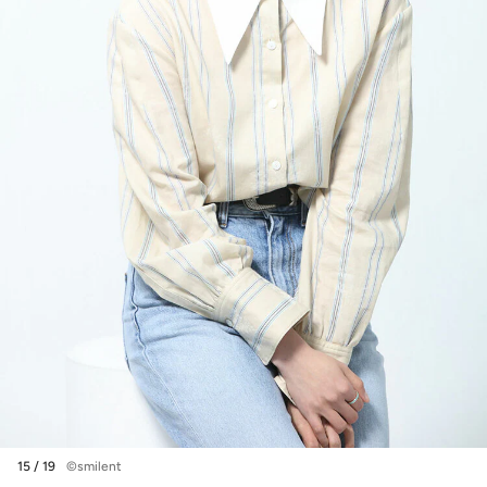
15 / 19
©smilent