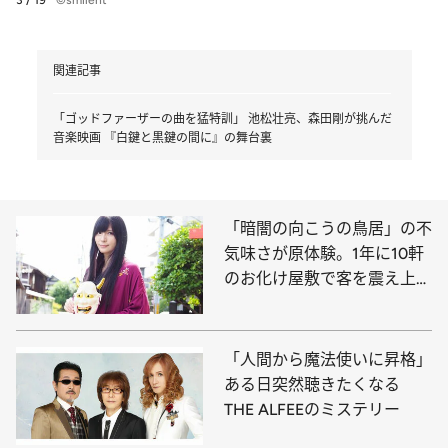
関連記事
「ゴッドファーザーの曲を猛特訓」 池松壮亮、森田剛が挑んだ
音楽映画 『白鍵と黒鍵の間に』の舞台裏
「暗闇の向こうの鳥居」の不
気味さが原体験。1年に10軒
のお化け屋敷で客を震え上が
らせるホラープランナー
「人間から魔法使いに昇格」
ある日突然聴きたくなる
THE ALFEEのミステリー