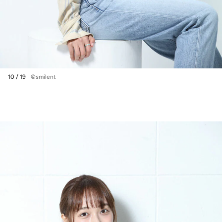
10 / 19
©smilent