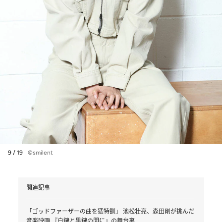
9 / 19
©smilent
関連記事
「ゴッドファーザーの曲を猛特訓」 池松壮亮、森田剛が挑んだ
音楽映画 『白鍵と黒鍵の間に』の舞台裏