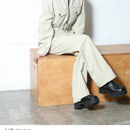
3 / 19
©smilent