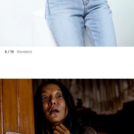
6 / 19
©smilent