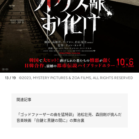
13 / 19
©2023, MYSTERY PICTURES & ZOA FILMS, ALL RIGHTS RESERVED
関連記事
「ゴッドファーザーの曲を猛特訓」 池松壮亮、森田剛が挑んだ
音楽映画 『白鍵と黒鍵の間に』の舞台裏