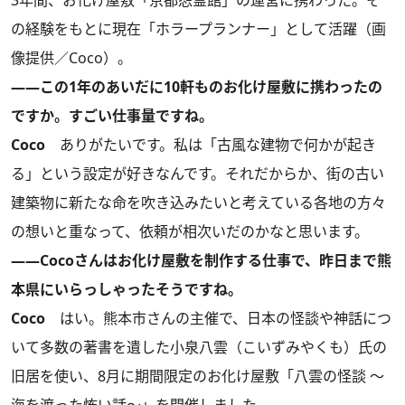
3年間、お化け屋敷「京都怨霊館」の運営に携わった。そ
の経験をもとに現在「ホラープランナー」として活躍（画
像提供／Coco）。
――この1年のあいだに10軒ものお化け屋敷に携わったの
ですか。すごい仕事量ですね。
Coco
ありがたいです。私は「古風な建物で何かが起き
る」という設定が好きなんです。それだからか、街の古い
建築物に新たな命を吹き込みたいと考えている各地の方々
の想いと重なって、依頼が相次いだのかなと思います。
――Cocoさんはお化け屋敷を制作する仕事で、昨日まで熊
本県にいらっしゃったそうですね。
Coco
はい。熊本市さんの主催で、日本の怪談や神話につ
いて多数の著書を遺した小泉八雲（こいずみやくも）氏の
旧居を使い、8月に期間限定のお化け屋敷「八雲の怪談 ～