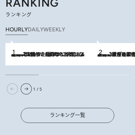
RANKING
ランキング
HOURLY
DAILY
WEEKLY
2026.8.5
【阿川佐和子さんの年とる力】なぜ70代で始めた趣味は“こんなに楽しい”のか？ ピアノ、俳句…スランプに陥っても続けられる“ある秘訣”とは
2026.8.3
慶應幼稚舎の図書室からテレビの世界に飛び込んだ阿川佐和子（72）、「N
1 / 5
ランキング一覧