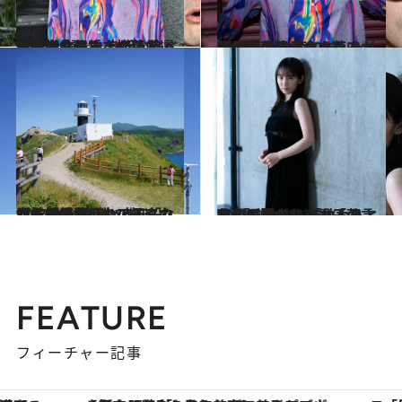
2023.8.8
事故物件住みます芸人・松原タニシ氏 身近な食べ物に潜む恐さを描いた 『恐い食べ物』から厳選恐怖【4選】
カルチャー
2023.8.8
「孤独死遺体の血や肉が還った土で 育てました」事故物件住みます芸人・松原タニシが食べた、カイワレの味
カルチャー
2023.9.16
源義経を慕ったアイヌの女性が後を 追い身を投げ…“女人禁制”の岬と なった神威岬灯台の知られざる絶景
旅＆お出かけ
2023.9.7
吉岡里帆がドラマ「落日」撮影中に 「救われた」と語る北川景子の言葉 「このままでいようと自信が持てた」
カルチャー
FEATURE
フィーチャー記事