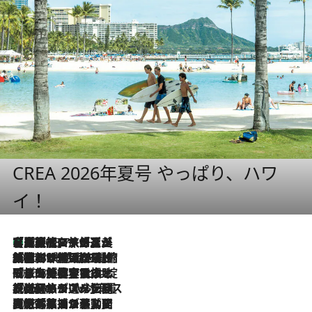
CREA 2026年夏号 やっぱり、ハワ
イ！
【厳選旅コスメ】「多機能アイテムがメイン！」旅好き美容エディターが選んだ夏旅ベストコスメを発表【Mサイズジップ】
2026.8.7
2026.8.6
「荷物が増えるほど旅ストレスは増す」美容ジャーナリストがたどり着いた最終結論。“化粧品を劇的に減らす”感動の凝縮美容とは
2026.8.6
「旅先には金髪ウィッグを持参」日本と同じメイクでは損してる!? 美容ジャーナリストが提案する“掟破りの旅美容”とは
2026.8.6
【厳選旅コスメ】「身軽さ＆UV対策重視！」ヘアアーティストshucoが選んだ夏旅ベストコスメを発表【Mサイズジップ】
2026.8.5
【厳選旅コスメ】国内をあちこち移動する河井菜摘が選んだ夏旅ベストコスメ発表！「リラックスアイテムはマスト」【Mサイズジップ】