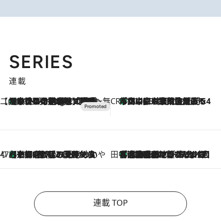
SERIES
連載
【CREA×星野リゾート】唯一無二。癒しと発見が待つ場所へ
【トンボの足水浴】ヒノキの香りに包まれて涼感マックス！約13℃の湧水かけ流しを避暑地「星野温泉 トンボの湯」で体験
10 Hours Ago
CREA'S CHOICE
「立川にも歌舞伎があるんだよ」 片岡仁左衛門・市川中車ら豪華座組みで4年目の立川立飛歌舞伎へ
2026.8.7
47都道府県の手みやげ ひんやりスイーツで夏を満喫
【京都府】この夏絶対食べたい 冷やしておいしいおやつ3選 ひと口目から心を掴む新緑のテリーヌ
2026.8.7
田中稲の勝手に再ブーム
「湘南乃風に憧れて」観客大盛上がりの“タオル回し”に、ラッパー顔負けの高速歌唱まで…さだまさし（74）のアグレッシブすぎる現在地
2026.8.7
連載 TOP