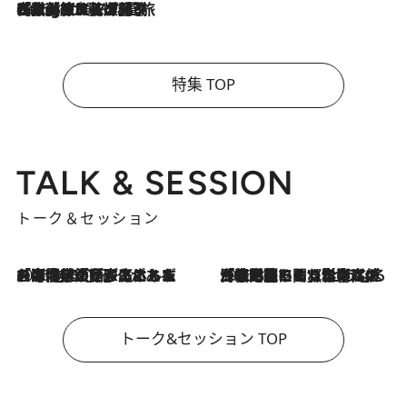
2026.8.4
【厳選旅コスメ】「紫外線＆乾燥対策しながらメイク感も！」ヘア＆メイクGeorgeが選んだ夏旅ベストコスメを発表！【Mサイズジップ】
特集 TOP
TALK & SESSION
トーク＆セッション
2026.8.3
「今後値上げがあるとすれば…」「リスクがあるのは今年の冬」エネルギー専門家が語る、ホルムズ海峡封鎖が家庭にもたらす“ある心配”
2026.8.3
「住宅建てられない…」「サーチャージ料の高値が続いている」ホルムズ海峡封鎖による影響はいつまで続く？《エネルギー専門家に聞く“どうなる日本の暮らし”》
トーク&セッション TOP