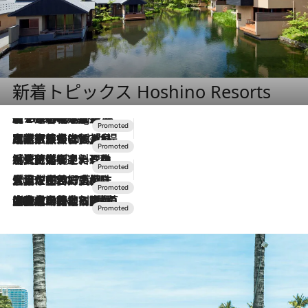
新着トピックス Hoshino Resorts
【トンボの足水浴】ヒノキの香りに包まれて涼感マックス！約13℃の湧水かけ流しを避暑地「星野温泉 トンボの湯」で体験
10 Hours Ago
2026.7.31
【ホテル帰省】という選択肢をOMOが提案。家族とほどよい距離を保つには「昼は実家、夜は気兼ねなくホテルで！」
2026.7.24
【夏限定ディナーコース】旬を迎える稚鮎や花ズッキーニなどをイタリア・トスカーナの郷土料理の手法で満喫！
2026.7.17
「土佐和ハーブかき氷」がOMO7高知に登場！生姜、山椒、大葉など目にも舌にも涼を呼ぶ郷土の味
2026.7.10
NEW OPEN！【界 草津】名湯の地に誕生。趣の異なる2種の温泉と上州ならではの会席・蕎麦割烹など美食を味わう究極の癒やし旅