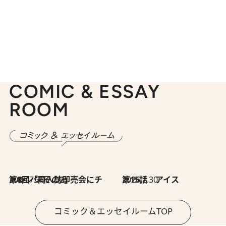
COMIC & ESSAY
ROOM
2026.7.30
第8回「同人誌即売会にチャレンジ その2」
2026.7.30
第15話 アイス
コミック＆エッセイルームTOP