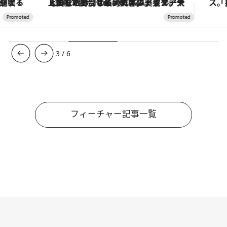
【銀座で出合う最旬美容】美髪ケアや上質な眠り…セルフケアのアップデートから、特別な名入れギフトまで。大人のための「ReFa GINZA」クルーズ
3
/
6
フィーチャー記事一覧