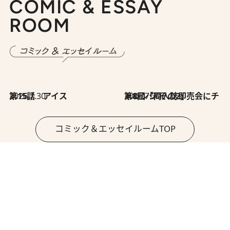
COMIC & ESSAY
ROOM
2026.7.30
第15話 アイス
2026.7.30
第8回「同人誌即売会にチャレンジ その2」
コミック＆エッセイルームTOP