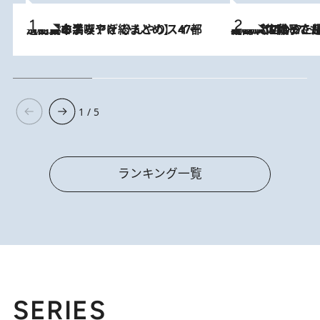
2026.8.5
【西日本エリアを総まとめ】 47都道府県の手みやげ ひんやりスイーツで夏を満喫
2026.8.5
【阿川佐和子さんの年とる力】なぜ70代で始めた趣味は“こんなに楽しい”のか？ ピアノ、俳句…スランプに陥っても続けられる“ある秘訣”とは
1 / 5
ランキング一覧
SERIES