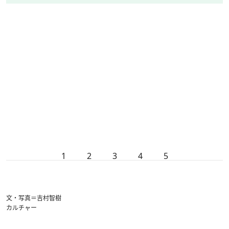
1
2
3
4
5
文・写真＝吉村智樹
カルチャー