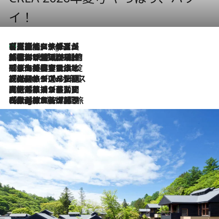
イ！
【厳選旅コスメ】「多機能アイテムがメイン！」旅好き美容エディターが選んだ夏旅ベストコスメを発表【Mサイズジップ】
2 Hours Ago
2026.8.6
「荷物が増えるほど旅ストレスは増す」美容ジャーナリストがたどり着いた最終結論。“化粧品を劇的に減らす”感動の凝縮美容とは
2026.8.6
「旅先には金髪ウィッグを持参」日本と同じメイクでは損してる!? 美容ジャーナリストが提案する“掟破りの旅美容”とは
2026.8.6
【厳選旅コスメ】「身軽さ＆UV対策重視！」ヘアアーティストshucoが選んだ夏旅ベストコスメを発表【Mサイズジップ】
2026.8.5
【厳選旅コスメ】国内をあちこち移動する河井菜摘が選んだ夏旅ベストコスメ発表！「リラックスアイテムはマスト」【Mサイズジップ】
2026.8.4
【厳選旅コスメ】「紫外線＆乾燥対策しながらメイク感も！」ヘア＆メイクGeorgeが選んだ夏旅ベストコスメを発表！【Mサイズジップ】