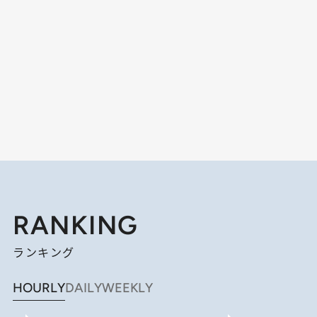
RANKING
ランキング
HOURLY
DAILY
WEEKLY