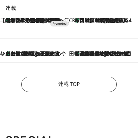
連載
【CREA×星野リゾート】唯一無二。癒しと発見が待つ場所へ
【トンボの足水浴】ヒノキの香りに包まれて涼感マックス！約13℃の湧水かけ流しを避暑地「星野温泉 トンボの湯」で体験
16 Minutes Ago
CREA'S CHOICE
「立川にも歌舞伎があるんだよ」 片岡仁左衛門・市川中車ら豪華座組みで4年目の立川立飛歌舞伎へ
2 Hours Ago
47都道府県の手みやげ ひんやりスイーツで夏を満喫
【京都府】この夏絶対食べたい 冷やしておいしいおやつ3選 ひと口目から心を掴む新緑のテリーヌ
2 Hours Ago
田中稲の勝手に再ブーム
「湘南乃風に憧れて」観客大盛上がりの“タオル回し”に、ラッパー顔負けの高速歌唱まで…さだまさし（74）のアグレッシブすぎる現在地
7 Hours Ago
連載 TOP