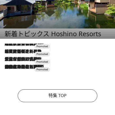
新着トピックス Hoshino Resorts
2026.7.31
【ホテル帰省】という選択肢をOMOが提案。家族とほどよい距離を保つには「昼は実家、夜は気兼ねなくホテルで！」
2026.7.24
【夏限定ディナーコース】旬を迎える稚鮎や花ズッキーニなどをイタリア・トスカーナの郷土料理の手法で満喫！
2026.7.17
「土佐和ハーブかき氷」がOMO7高知に登場！生姜、山椒、大葉など目にも舌にも涼を呼ぶ郷土の味
2026.7.10
NEW OPEN！【界 草津】名湯の地に誕生。趣の異なる2種の温泉と上州ならではの会席・蕎麦割烹など美食を味わう究極の癒やし旅
特集 TOP