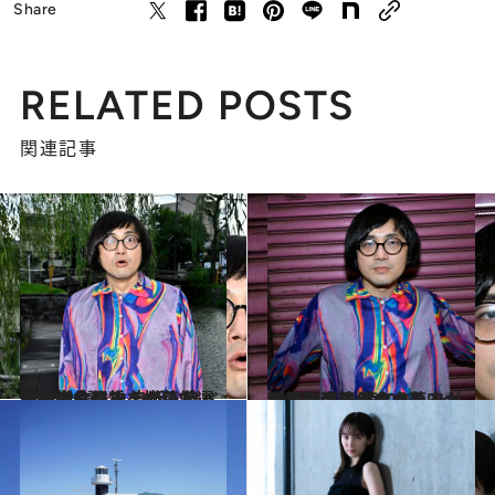
Share
RELATED POSTS
関連記事
2023.8.8
事故物件住みます芸人・松原タニシ氏 身近な食べ物に潜む恐さを描いた 『恐い食べ物』から厳選恐怖【4選】
カルチャー
2023.8.8
「孤独死遺体の血や肉が還った土で 育てました」事故物件住みます芸人・松原タニシが食べた、カイワレの味
カルチャー