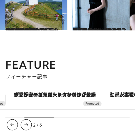
2023.9.16
源義経を慕ったアイヌの女性が後を 追い身を投げ…“女人禁制”の岬と なった神威岬灯台の知られざる絶景
旅＆お出かけ
2023.9.7
吉岡里帆がドラマ「落日」撮影中に 「救われた」と語る北川景子の言葉 「このままでいようと自信が持てた」
カルチャー
FEATURE
フィーチャー記事
「大事なのは地域の意識を変えること」。ロレックス賞受賞の自然保護活動家が実現させたナイジェリアの自然環境の復活
【銀座で出合う最旬美容】美髪ケアや上質な眠
3
/
6