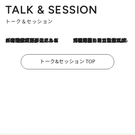
TALK & SESSION
トーク＆セッション
2026.8.3
「今後値上げがあるとすれば…」「リスクがあるのは今年の冬」エネルギー専門家が語る、ホルムズ海峡封鎖が家庭にもたらす“ある心配”
2026.8.3
「住宅建てられない…」「サーチャージ料の高値が続いている」ホルムズ海峡封鎖による影響はいつまで続く？《エネルギー専門家に聞く“どうなる日本の暮らし”》
トーク&セッション TOP