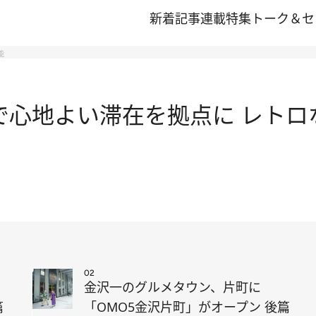
新着記事
連載
特集
トーク＆セ
能
軽で心地よい滞在を拠点に レト
02
金沢一のグルメタウン、片町に
篇
「OMO5金沢片町」がオープン 後篇