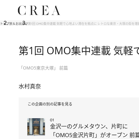
トップ
旅＆お出かけ
第1回 OMO集中連載 気軽で心地よい滞在を拠点に レトロな東京・大塚の街を堪
第1回 OMO集中連載 気
「OMO5東京大塚」 前篇
水村真奈
この企画の別の記事を見る
01
金沢一のグルメタウン、片町に
「OMO5金沢片町」がオープン 前