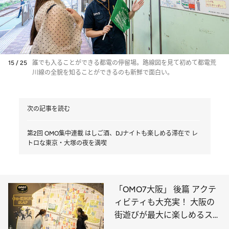
15 / 25
誰でも入ることができる都電の停留場。路線図を見て初めて都電荒
川線の全貌を知ることができるのも新鮮で面白い。
次の記事を読む
第2回 OMO集中連載 はしご酒、DJナイトも楽しめる滞在で レ
トロな東京・大塚の夜を満喫
「OMO7大阪」 後篇 アクテ
ィビティも大充実！ 大阪の
街遊びが最大に楽しめるステ
イ