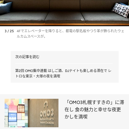
3 / 25
4Fでエレベーターを降りると、都電の駅名板やつり革が飾られたウェ
ルカムスペースが。
次の記事を読む
第2回 OMO集中連載 はしご酒、DJナイトも楽しめる滞在で レ
トロな東京・大塚の夜を満喫
「OMO3札幌すすきの」に滞
在し 食の魅力と幸せな夜更
かしを満喫