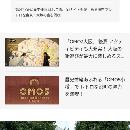
第2回 OMO集中連載 はしご酒、DJナイトも楽しめる滞在で レ
トロな東京・大塚の夜を満喫
「OMO7大阪」 後篇 アクテ
ィビティも大充実！ 大阪の
街遊びが最大に楽しめるステ
イ
歴史情緒あふれる「OMO5小
樽」で レトロな港町の魅力
を満喫！