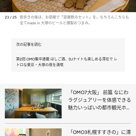
23 / 25
街歩きの後は、お部屋で「部屋飲みセット」を。もちろんこちらも
全てmade in 大塚のビールと燻製おつまみ。
次の記事を読む
第2回 OMO集中連載 はしご酒、DJナイトも楽しめる滞在で レ
トロな東京・大塚の夜を満喫
「OMO7大阪」 前篇 なにわ
ラグジュアリーを体感できる
魅力いっぱいの都市観光ホテ
ルへ！
「OMO3札幌すすきの」に滞