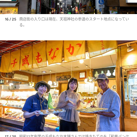
16 / 25
商店街の入り口は現在、天祖神社の参道のスタート地点になってい
る。
17 / 25
昭和12年創業の千成もなか本舗さんでは焼きたてのを「和風パンケ