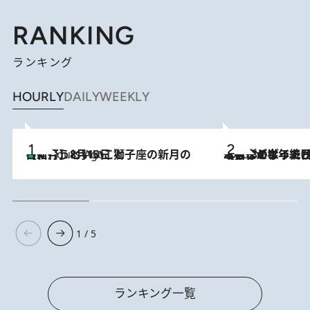
RANKING
ランキング
HOURLY
DAILY
WEEKLY
【新月】8月13日 獅子座の新月の日に行うといいこと
4 Hours Ago
2026.8.3
【自作のダイエットノートは攻略本】ダイエットが「苦しいもの」ではなくなった日。50代フードライターが半年続けられた理由は“楽しむこと”
1 / 5
ランキング一覧