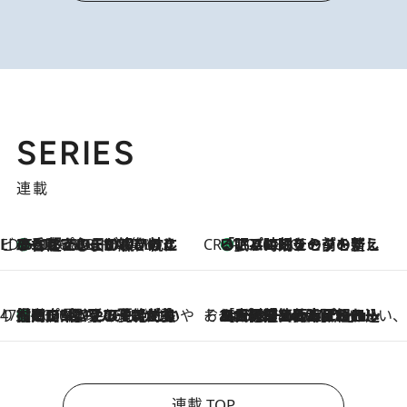
SERIES
連載
ビューティいいもの集め EDITORS' BEST
35℃超えの日の夜、枕にひと吹き！ BAUMのルームスプレーが、ひのきの香りで心まで解きほぐす
2026.8.10
CREA'S CHOICE
「眠る時刻をセットする」——眠りの前を整える、バルミューダの新しいアプローチ
2026.8.10
47都道府県の手みやげ ひんやりスイーツで夏を満喫
【岡山県】この夏絶対食べたい 冷やしておいしいおやつ3選 フルーツが主役のプリンやアイスが勢揃い
2026.8.10
そおだよおこの関西おいしい、おやつ紀行
2026.8.9
［大阪府箕面市］一皿一皿目の前で仕上げられる、料理を巧みに組み込んだアシェットデセールコース「ミチル アシェット デセール（Michiru assiette dessert）」
連載 TOP