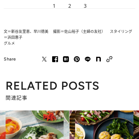
1
2
3
文＝新谷友里恵、早川徳美 撮影＝佐山裕子（主婦の友社） スタイリング
＝浜田惠子
グルメ
Share
RELATED POSTS
関連記事