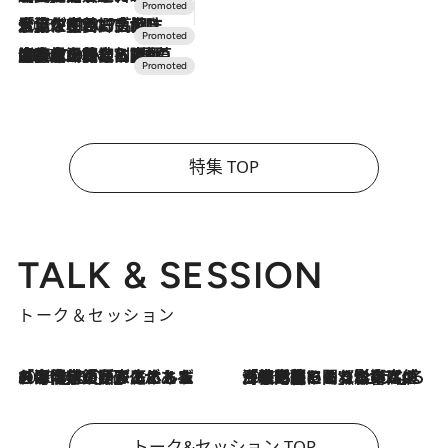
2026.7.17
「土佐和ハーブかき氷」がOMO7高知に登場！生姜、山椒、大葉など目にも舌にも涼を呼ぶ郷土の味
2026.7.10
NEW OPEN！【界 草津】名湯の地に誕生。趣の異なる2種の温泉と上州ならではの会席・蕎麦割烹など美食を味わう究極の癒やし旅
特集 TOP
TALK & SESSION
トーク＆セッション
2026.8.3
「今後値上げがあるとすれば…」「リスクがあるのは今年の冬」エネルギー専門家が語る、ホルムズ海峡封鎖が家庭にもたらす“ある心配”
2026.8.3
「住宅建てられない…」「サーチャージ料の高値が続いている」ホルムズ海峡封鎖による影響はいつまで続く？《エネルギー専門家に聞く“どうなる日本の暮らし”》
トーク&セッション TOP