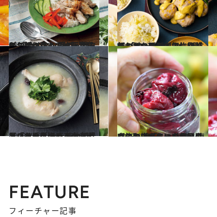
2023.7.27
エスニックも【炊飯器】におまかせ！ 鶏のうまみがご飯に移って一石二鳥の 「カオマンガイ」献立レシピ
グルメ
2023.7.27
【コンロ要らずで炊飯器におまかせ】おいしいご飯とおかずが一気に作れる 「コーンつくね」献立レシピ
グルメ
2023.7.27
暑さを乗り切るスタミナメニュー！ 火を使わずにトロトロ煮込める 炊飯器で「サムゲタン」レシピ
グルメ
2023.6.28
【梅おばあちゃんの贈りもの】 梅干し、梅酢、梅肉エキス…… いいこと尽くしの梅パワーを毎日に
ライフスタイル
FEATURE
フィーチャー記事