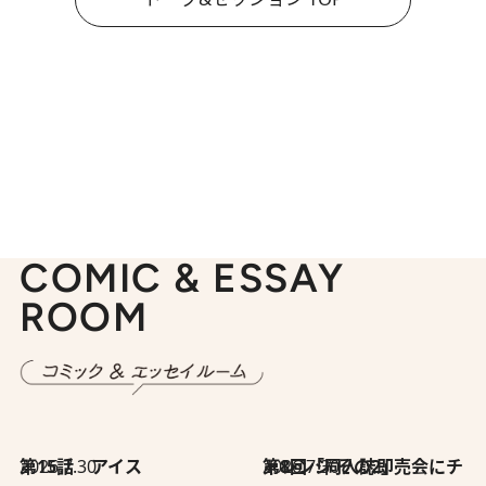
COMIC & ESSAY
ROOM
2026.7.30
第15話 アイス
2026.7.30
第8回「同人誌即売会にチャレンジ その2」