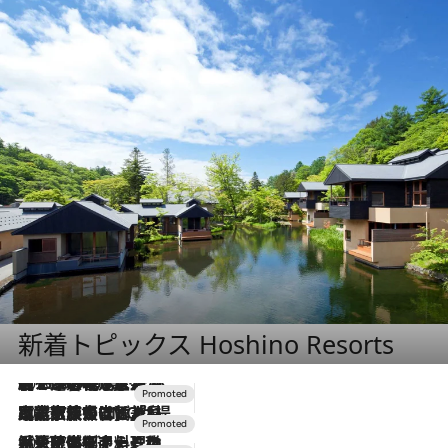
新着トピックス Hoshino Resorts
2026.8.7
【トンボの足水浴】ヒノキの香りに包まれて涼感マックス！約13℃の湧水かけ流しを避暑地「星野温泉 トンボの湯」で体験
2026.7.31
【ホテル帰省】という選択肢をOMOが提案。家族とほどよい距離を保つには「昼は実家、夜は気兼ねなくホテルで！」
2026.7.24
【夏限定ディナーコース】旬を迎える稚鮎や花ズッキーニなどをイタリア・トスカーナの郷土料理の手法で満喫！