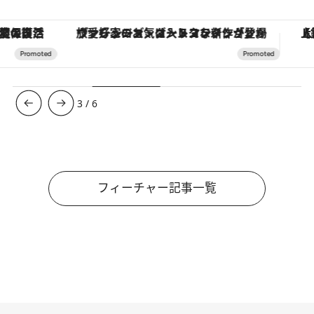
ヴァシュロン・コンスタンタン「オーヴァーシーズ・オートマティック」。旅愛好家のお気に入りコレクションから、ジェンダーレスな新作が登場
【銀座で出合う最旬美容】美髪ケアや上質な眠
3
/
6
フィーチャー記事一覧