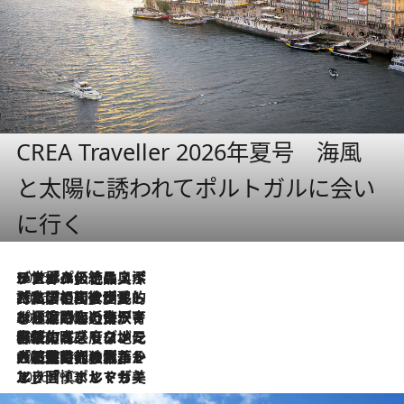
CREA Traveller 2026年夏号 海風
と太陽に誘われてポルトガルに会い
に行く
2026.8.8
リスボンの絶品スイーツ「パステル・デ・ナタ」とは？ポルトガル伝統の奥深い世界へ
2026.7.27
「私の祖国はポルトガル語です」国民的詩人フェルナンド・ペソアと、彼が愛した文学の街を歩く
2026.7.26
ポルトガル近海が育む極上の海の幸。キリリと冷えた白ワインと愉しむ、シーフード専門店の贅沢
2026.7.22
伝統の味をモダンに昇華。高感度な地元客が集う、リスボンの最旬ガストロノミー
2026.7.21
大航海時代の栄華から、震災、独裁、そして革命へ。ポルトガル・首都リスボンの石畳に刻まれた「歴史の光と影」
2026.7.13
エッセイ・ヤマザキマリ「慎ましくも美しき国 ポルトガル」