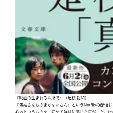
『映画の生まれる場所で』（是枝 裕和）
『舞妓さんちのまかないさん』というNetflixの
心地というものを、初めて鮮明に感じた気がした。け