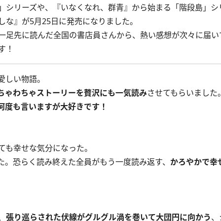
」シリーズや、『いなくなれ、群青』から始まる「階段島」シ
しな
』が5月25日に発売になりました。
一足先に読んだ全国の書店員さんから、熱い感想が次々に届い
す！
愛しい物語。
ちゃわちゃストーリーを贅沢にも一気読み
させてもらいました
何度も言いますが大好きです！
ても幸せな気分になった。
た。恐らく読み終えた全員がもう一度読み返す、
かろやかで幸
、
張り巡らされた伏線がグルグル渦を巻いて大団円に向かう
、