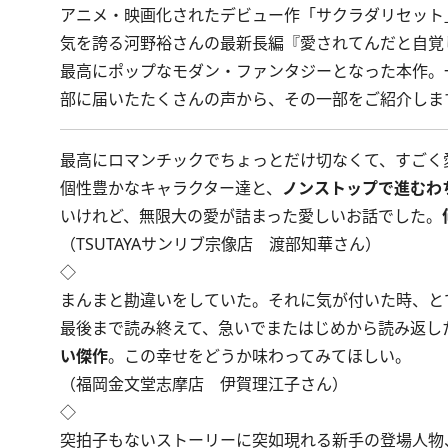
アニメ・映画化されたデビュー作「サクラダリセット
気を誇る河野裕さんの最新長編『
愛されてんだと自覚
最高にポップなモダン・ファンタジーとなった本作。
部に届いたたくさんの声から、その一部をご紹介しま
最高にロマンチックでちょっとだけ切なくて、すごく
個性豊かなキャラクター達と、
ノンストップで進むわ
いけれど、無限大の愛が詰まった愛しいお話でした。
（TSUTAYAサンリブ宗像店 渡部知華さん）
◇
まんまと勘違いをしていた。それに気が付いた時、と
最後まで読み終えて、急いでまたはじめから読み返し
い傑作
。この幸せをどうか味わってみてほしい。
（福岡金文堂志摩店 伊賀理江子さん）
◇
突拍子もないストーリーに突如現れる新手の登場人物