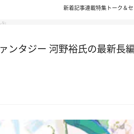
新着記事
連載
特集
トーク＆セ
しな』
ァンタジー 河野裕氏の最新長編