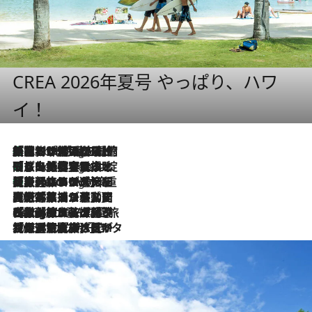
CREA 2026年夏号 やっぱり、ハワ
イ！
「荷物が増えるほど旅ストレスは増す」美容ジャーナリストがたどり着いた最終結論。“化粧品を劇的に減らす”感動の凝縮美容とは
6 Hours Ago
「旅先には金髪ウィッグを持参」日本と同じメイクでは損してる!? 美容ジャーナリストが提案する“掟破りの旅美容”とは
6 Hours Ago
【厳選旅コスメ】「身軽さ＆UV対策重視！」ヘアアーティストshucoが選んだ夏旅ベストコスメを発表【Mサイズジップ】
6 Hours Ago
2026.8.5
【厳選旅コスメ】国内をあちこち移動する河井菜摘が選んだ夏旅ベストコスメ発表！「リラックスアイテムはマスト」【Mサイズジップ】
2026.8.4
【厳選旅コスメ】「紫外線＆乾燥対策しながらメイク感も！」ヘア＆メイクGeorgeが選んだ夏旅ベストコスメを発表！【Mサイズジップ】
2026.8.3
【厳選旅コスメ】「保湿もタイパ重視！」“サウナ好き”タレント清水みさとが愛用する夏旅ベストコスメを発表！【Mサイズジップ】