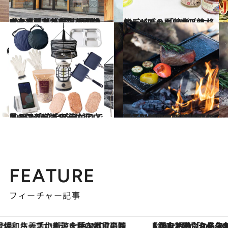
2023.5.6
パタゴニアが新たな直営店をオープン 軽井沢の雄大な自然と共存し 地域の人々と繋がる店舗を目指す
ライフスタイル
2023.5.7
キャンプの買い出しはカルディで！ 「簡単＆本格的」が叶うキャンプ飯
グルメ
2023.4.26
キャンプビギナーは狙い目 Standard Productsで見つける プチプラなアウトドアグッズ13選
ライフスタイル
2023.4.17
【春のアウトドアにはこれ！】 TOKYO CRAFTからこだわりの スタイリッシュな新アイテムが登場！
ライフスタイル
FEATURE
フィーチャー記事
【銀座で出合う最旬美容】美髪ケアや上質な眠り…セルフケアのアップデートから、特別な名入れギフトまで。大人のための「ReFa GINZA」クルーズ