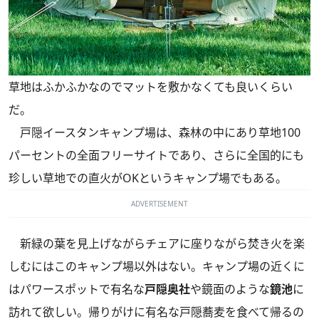
草地はふかふかなのでマットを敷かなくても良いくらい
だ。
戸隠イースタンキャンプ場は、森林の中にあり草地100
パーセントの全面フリーサイトであり、さらに全国的にも
珍しい草地での直火がOKというキャンプ場でもある。
ADVERTISEMENT
新緑の葉を見上げながらチェアに座りながら焚き火を楽
しむにはこのキャンプ場以外はない。キャンプ場の近くに
はパワースポットで有名な
戸隠奥社
や鏡面のような
鏡池
に
訪れて欲しい。帰りがけに有名な戸隠蕎麦を食べて帰るの