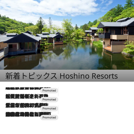
新着トピックス Hoshino Resorts
2026.7.31
【ホテル帰省】という選択肢をOMOが提案。家族とほどよい距離を保つには「昼は実家、夜は気兼ねなくホテルで！」
2026.7.24
【夏限定ディナーコース】旬を迎える稚鮎や花ズッキーニなどをイタリア・トスカーナの郷土料理の手法で満喫！
2026.7.17
「土佐和ハーブかき氷」がOMO7高知に登場！生姜、山椒、大葉など目にも舌にも涼を呼ぶ郷土の味
2026.7.10
NEW OPEN！【界 草津】名湯の地に誕生。趣の異なる2種の温泉と上州ならではの会席・蕎麦割烹など美食を味わう究極の癒やし旅