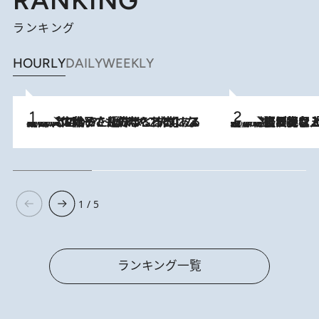
RANKING
ランキング
HOURLY
DAILY
WEEKLY
2026.8.5
【阿川佐和子さんの年とる力】なぜ70代で始めた趣味は“こんなに楽しい”のか？ ピアノ、俳句…スランプに陥っても続けられる“ある秘訣”とは
2026.8.5
【なぜ吉沢亮は「気配を消せる」のか？】興行収入208億の『国宝』を経て挑むミュージカル『ディア・エヴァン・ハンセン』。トップ俳優が舞台上でさらけ出した“孤独”とは
1 / 5
ランキング一覧