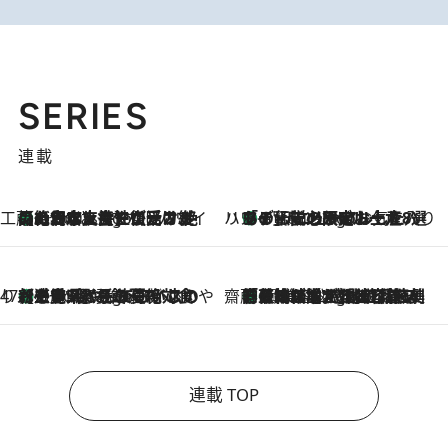
SERIES
連載
工藤まやのおもてなしハワイ
【ハワイ土産】ローカルの絶大な支持で復活！ 絶品の幻クッキー《元ファンの日本人女性が受け継いだ名店》
6 Hours Ago
ハワイ賢者 リサのお気に入りリスト
あの伝説の限定トートも！ リニューアルした「ディーン＆デルーカ ハワイ」で必須のお土産8選
6 Hours Ago
47都道府県の手みやげ ひんやりスイーツで夏を満喫
【三重県】この夏絶対食べたい 冷やしておいしいおやつ3選 お餅×アイスの新感覚スイーツ
6 Hours Ago
齋藤 薫 美容脳ルネサンス
「荷物が増えるほど旅ストレスは増す」美容ジャーナリストがたどり着いた最終結論。“化粧品を劇的に減らす”感動の凝縮美容とは
6 Hours Ago
連載 TOP