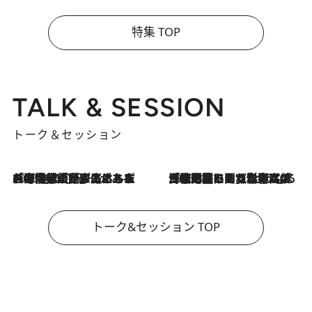
特集 TOP
TALK & SESSION
トーク＆セッション
2026.8.3
「今後値上げがあるとすれば…」「リスクがあるのは今年の冬」エネルギー専門家が語る、ホルムズ海峡封鎖が家庭にもたらす“ある心配”
2026.8.3
「住宅建てられない…」「サーチャージ料の高値が続いている」ホルムズ海峡封鎖による影響はいつまで続く？《エネルギー専門家に聞く“どうなる日本の暮らし”》
トーク&セッション TOP