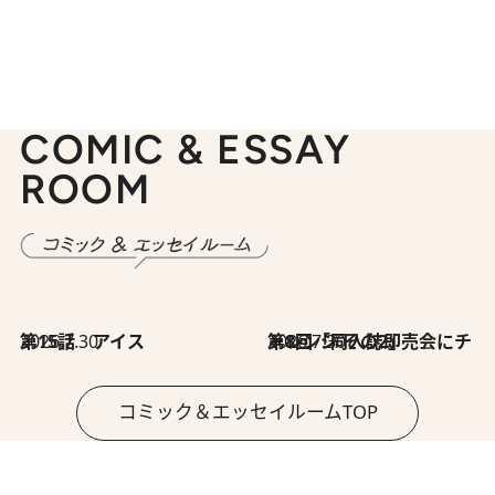
COMIC & ESSAY
ROOM
2026.7.30
第15話 アイス
2026.7.30
第8回「同人誌即売会にチャレンジ その2」
コミック＆エッセイルームTOP