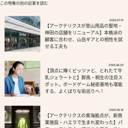
この特集の別の記事を読む
2026.07.10
【アークテリクスが登山用品の聖地・
神田の店舗をリニューアル】本格派の
顧客に合わせ、山岳ギアとの相性を試
せる工夫も
2026.06.20
【頂点に輝くピッツァと、とれたて牛
乳ジェラートと】群馬・桐生の注目ス
ポット。ボードゲーム秘密基地も堪能
する、よくばりな街巡りへ！
2026.06.18
【アークテリクスの東海拠点が、新商
業施設・ハエラで生まれ変わった】パ