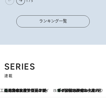
1 / 5
ランキング一覧
SERIES
連載
工藤まやのおもてなしハワイ
【ハワイ土産】ローカルの絶大な支持で復活！ 絶品の幻クッキー《元ファンの日本人女性が受け継いだ名店》
2026.8.6
ハワイ賢者 リサのお気に入りリスト
あの伝説の限定トートも！ リニューアルした「ディーン＆デルーカ ハワイ」で必須のお土産8選
2026.8.6