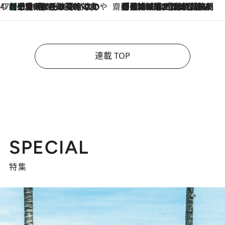
47都道府県の手みやげ ひんやりスイーツで夏を満喫
【三重県】この夏絶対食べたい 冷やしておいしいおやつ3選 お餅×アイスの新感覚スイーツ
2026.8.6
齋藤 薫 美容脳ルネサンス
「荷物が増えるほど旅ストレスは増す」美容ジャーナリストがたどり着いた最終結論。“化粧品を劇的に減らす”感動の凝縮美容とは
2026.8.6
連載 TOP
SPECIAL
特集