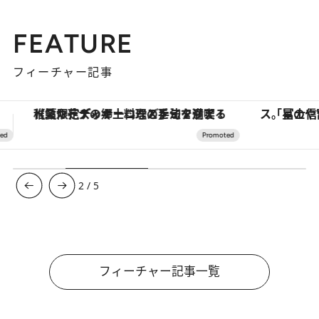
FEATURE
フィーチャー記事
「星のや富士」でデジタルデトックス。冨士信仰の歴史を辿り、心身を調える。
ヴァシュロン・コンスタンタン
3
/
5
フィーチャー記事一覧