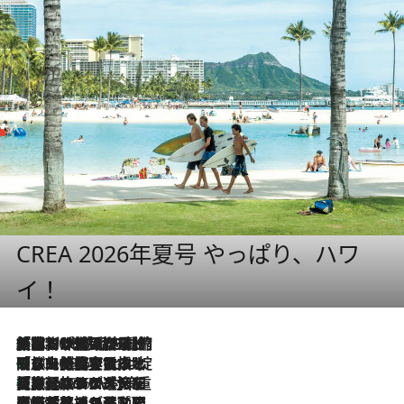
CREA 2026年夏号 やっぱり、ハワ
イ！
「荷物が増えるほど旅ストレスは増す」美容ジャーナリストがたどり着いた最終結論。“化粧品を劇的に減らす”感動の凝縮美容とは
2026.8.6
「旅先には金髪ウィッグを持参」日本と同じメイクでは損してる!? 美容ジャーナリストが提案する“掟破りの旅美容”とは
2026.8.6
【厳選旅コスメ】「身軽さ＆UV対策重視！」ヘアアーティストshucoが選んだ夏旅ベストコスメを発表【Mサイズジップ】
2026.8.6
2026.8.5
【厳選旅コスメ】国内をあちこち移動する河井菜摘が選んだ夏旅ベストコスメ発表！「リラックスアイテムはマスト」【Mサイズジップ】