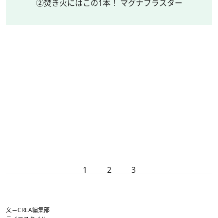
②焚き火にはこの1本！ マグナブラスター
1
2
3
文＝CREA編集部