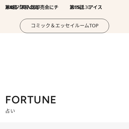
2026.7.30
第8回「同人誌即売会にチャレンジ その2」
2026.7.30
第15話 アイス
コミック＆エッセイルームTOP
FORTUNE
占い