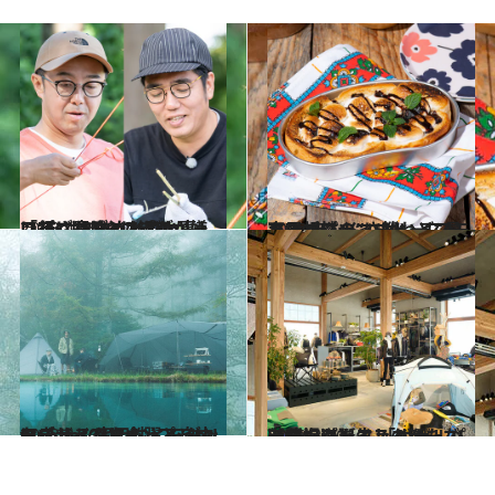
2023.4.4
「わざわざめんどい事しに行く意味 なくない？」“BBQの紙皿が嫌い”な おぎやはぎがキャンプにハマったワケ
ライフスタイル
2023.4.4
キャンプのコーヒーに最高の相性！“さばいどる”かほなんに教わるスモア風マシュマロトーストレシピ
ライフスタイル
2023.3.30
アウトドアをもっと自由に――。 実用性とモダンなデザインに心躍る and wanderのキャンプシリーズ
ライフスタイル
2023.3.30
【北海道】ファイターズ新球場がある 「ボールパーク」に誕生した ザ・ノース・フェイスの新たな遊び場
ライフスタイル