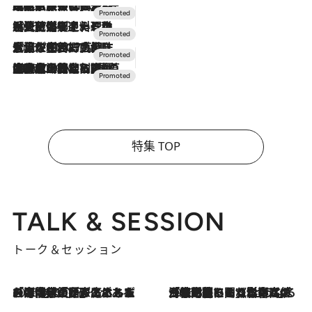
2026.7.31
【ホテル帰省】という選択肢をOMOが提案。家族とほどよい距離を保つには「昼は実家、夜は気兼ねなくホテルで！」
2026.7.24
【夏限定ディナーコース】旬を迎える稚鮎や花ズッキーニなどをイタリア・トスカーナの郷土料理の手法で満喫！
2026.7.17
「土佐和ハーブかき氷」がOMO7高知に登場！生姜、山椒、大葉など目にも舌にも涼を呼ぶ郷土の味
2026.7.10
NEW OPEN！【界 草津】名湯の地に誕生。趣の異なる2種の温泉と上州ならではの会席・蕎麦割烹など美食を味わう究極の癒やし旅
特集 TOP
TALK & SESSION
トーク＆セッション
2026.8.3
「今後値上げがあるとすれば…」「リスクがあるのは今年の冬」エネルギー専門家が語る、ホルムズ海峡封鎖が家庭にもたらす“ある心配”
2026.8.3
「住宅建てられない…」「サーチャージ料の高値が続いている」ホルムズ海峡封鎖による影響はいつまで続く？《エネルギー専門家に聞く“どうなる日本の暮らし”》