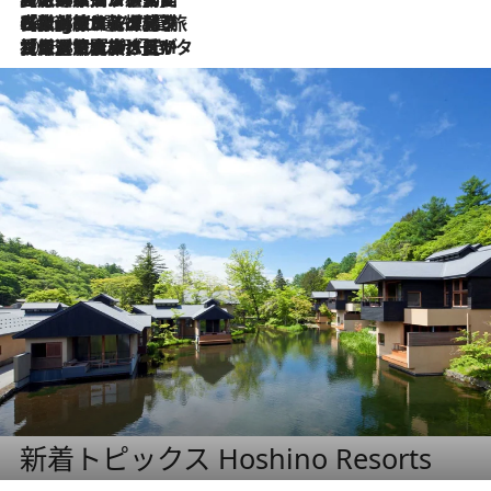
2026.8.4
【厳選旅コスメ】「紫外線＆乾燥対策しながらメイク感も！」ヘア＆メイクGeorgeが選んだ夏旅ベストコスメを発表！【Mサイズジップ】
2026.8.3
【厳選旅コスメ】「保湿もタイパ重視！」“サウナ好き”タレント清水みさとが愛用する夏旅ベストコスメを発表！【Mサイズジップ】
新着トピックス Hoshino Resorts