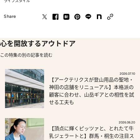
ライフスタイル
Share
心を開放するアウトドア
この特集の別の記事を読む
2026.07.10
【アークテリクスが登山用品の聖地・
神田の店舗をリニューアル】本格派の
顧客に合わせ、山岳ギアとの相性を試
せる工夫も
2026.06.20
【頂点に輝くピッツァと、とれたて牛
乳ジェラートと】群馬・桐生の注目ス