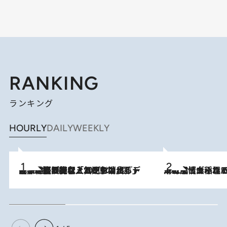
RANKING
ランキング
HOURLY
DAILY
WEEKLY
2026.8.5
【なぜ吉沢亮は「気配を消せる」のか？】興行収入208億の『国宝』を経て挑むミュージカル『ディア・エヴァン・ハンセン』。トップ俳優が舞台上でさらけ出した“孤独”とは
2026.8.5
下町風情あふれる台北屈指の人気エリア・大稲埕でセンスのいい台湾土産《ヴィン