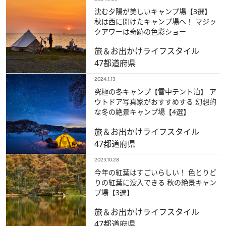
沈む夕陽が美しいキャンプ場【3選】
秋は西に開けたキャンプ場へ！ マジッ
クアワーは奇跡の色彩ショー
旅＆お出かけ
ライフスタイル
47都道府県
2024.1.13
究極の冬キャンプ【雪中テント泊】 ア
ウトドア写真家がおすすめする 幻想的
な冬の絶景キャンプ場【4選】
旅＆お出かけ
ライフスタイル
47都道府県
2023.10.28
今年の紅葉はすごいらしい！ 色とりど
りの紅葉に没入できる 秋の絶景キャン
プ場【3選】
旅＆お出かけ
ライフスタイル
47都道府県