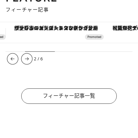
フィーチャー記事
【夏限定ディナーコース】旬を迎える稚鮎や花ズッキーニなどをイタリア・トスカーナの郷土料理の手法で満喫！
【銀座で出合う最旬美容】美髪ケアや上質な眠
3
/
6
フィーチャー記事一覧