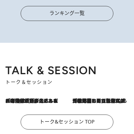
ランキング一覧
TALK & SESSION
トーク＆セッション
2026.8.3
「今後値上げがあるとすれば…」「リスクがあるのは今年の冬」エネルギー専門家が語る、ホルムズ海峡封鎖が家庭にもたらす“ある心配”
2026.8.3
「住宅建てられない…」「サーチャージ料の高値が続いている」ホルムズ海峡封鎖による影響はいつまで続く？《エネルギー専門家に聞く“どうなる日本の暮らし”》
トーク&セッション TOP