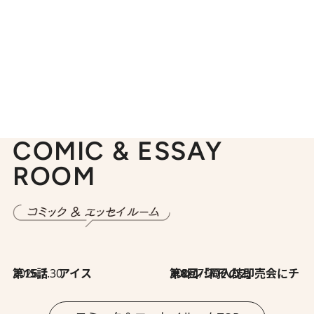
COMIC & ESSAY
ROOM
2026.7.30
第15話 アイス
2026.7.30
第8回「同人誌即売会にチャレンジ その2」