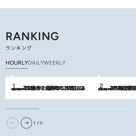
RANKING
ランキング
HOURLY
DAILY
WEEKLY
2026.8.5
【阿川佐和子さんの年とる力】なぜ70代で始めた趣味は“こんなに楽しい”のか？ ピアノ、俳句…スランプに陥っても続けられる“ある秘訣”とは
2026.8.7
「湘南乃風に憧れて」観客大盛上がりの“タオル回し”に、ラッパー顔負けの高速歌唱まで…さだまさし（74）のアグレッシブすぎる現在地
1 / 5