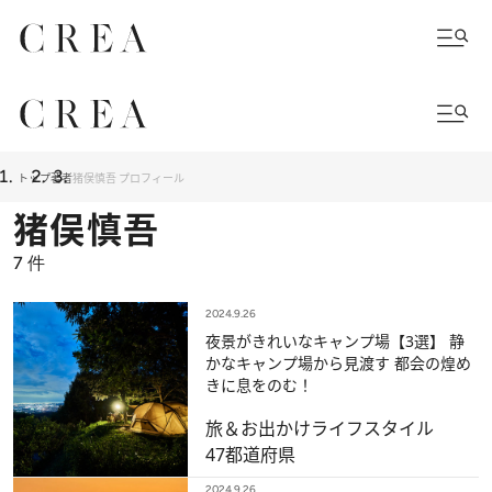
トップ
著者
猪俣慎吾 プロフィール
猪俣慎吾
7
件
2024.9.26
夜景がきれいなキャンプ場【3選】 静
かなキャンプ場から見渡す 都会の煌め
きに息をのむ！
旅＆お出かけ
ライフスタイル
47都道府県
2024.9.26