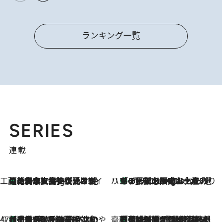
ランキング一覧
SERIES
連載
工藤まやのおもてなしハワイ
【ハワイ土産】ローカルの絶大な支持で復活！ 絶品の幻クッキー《元ファンの日本人女性が受け継いだ名店》
11 Hours Ago
ハワイ賢者 リサのお気に入りリスト
あの伝説の限定トートも！ リニューアルした「ディーン＆デルーカ ハワイ」で必須のお土産8選
11 Hours Ago
47都道府県の手みやげ ひんやりスイーツで夏を満喫
【三重県】この夏絶対食べたい 冷やしておいしいおやつ3選 お餅×アイスの新感覚スイーツ
11 Hours Ago
齋藤 薫 美容脳ルネサンス
「荷物が増えるほど旅ストレスは増す」美容ジャーナリストがたどり着いた最終結論。“化粧品を劇的に減らす”感動の凝縮美容とは
11 Hours Ago