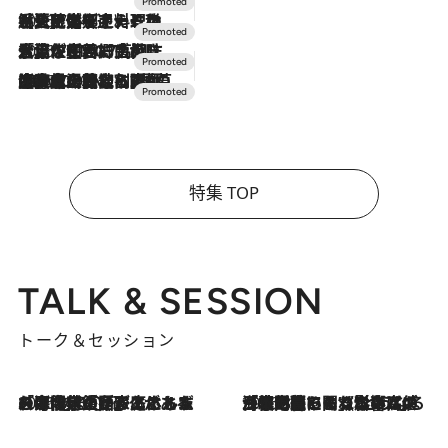
2026.7.24
【夏限定ディナーコース】旬を迎える稚鮎や花ズッキーニなどをイタリア・トスカーナの郷土料理の手法で満喫！
2026.7.17
「土佐和ハーブかき氷」がOMO7高知に登場！生姜、山椒、大葉など目にも舌にも涼を呼ぶ郷土の味
2026.7.10
NEW OPEN！【界 草津】名湯の地に誕生。趣の異なる2種の温泉と上州ならではの会席・蕎麦割烹など美食を味わう究極の癒やし旅
特集 TOP
TALK & SESSION
トーク＆セッション
2026.8.3
「今後値上げがあるとすれば…」「リスクがあるのは今年の冬」エネルギー専門家が語る、ホルムズ海峡封鎖が家庭にもたらす“ある心配”
2026.8.3
「住宅建てられない…」「サーチャージ料の高値が続いている」ホルムズ海峡封鎖による影響はいつまで続く？《エネルギー専門家に聞く“どうなる日本の暮らし”》