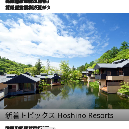
2026.8.4
【厳選旅コスメ】「紫外線＆乾燥対策しながらメイク感も！」ヘア＆メイクGeorgeが選んだ夏旅ベストコスメを発表！【Mサイズジップ】
2026.8.3
【厳選旅コスメ】「保湿もタイパ重視！」“サウナ好き”タレント清水みさとが愛用する夏旅ベストコスメを発表！【Mサイズジップ】
新着トピックス Hoshino Resorts
2026.7.31
【ホテル帰省】という選択肢をOMOが提案。家族とほどよい距離を保つには「昼は実家、夜は気兼ねなくホテルで！」