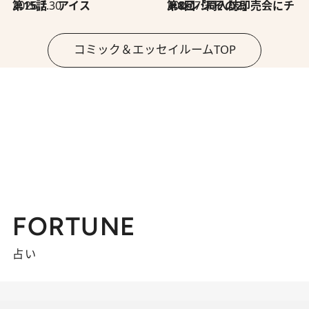
2026.7.30
第15話 アイス
2026.7.30
第8回「同人誌即売会にチャレンジ その2」
コミック＆エッセイルームTOP
FORTUNE
占い