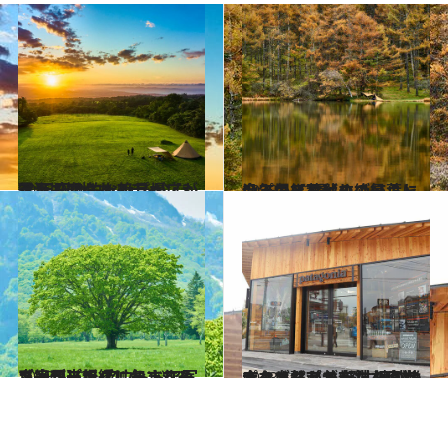
2023.9.1
雲海も観られるチャンス！ 圧倒的な絶景が広がる 天空のキャンプ場【3選】
ライフスタイル
2023.10.28
今年の紅葉はすごいらしい！色とりどりの紅葉に没入できる秋の絶景キャンプ場【3選】
ライフスタイル
2023.5.12
ゴールデングリーンシーズン到来！ アウトドア写真家がリアルにおすすめ【絶景】新緑に包まれるキャンプ場
ライフスタイル
2023.5.6
パタゴニアが新たな直営店をオープン 軽井沢の雄大な自然と共存し 地域の人々と繋がる店舗を目指す
ライフスタイル