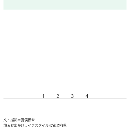
1
2
3
4
文・撮影＝猪俣慎吾
旅＆お出かけ
ライフスタイル
47都道府県