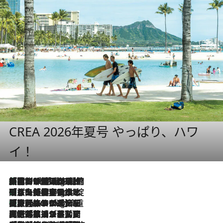
CREA 2026年夏号 やっぱり、ハワ
イ！
「荷物が増えるほど旅ストレスは増す」美容ジャーナリストがたどり着いた最終結論。“化粧品を劇的に減らす”感動の凝縮美容とは
11 Hours Ago
「旅先には金髪ウィッグを持参」日本と同じメイクでは損してる!? 美容ジャーナリストが提案する“掟破りの旅美容”とは
11 Hours Ago
【厳選旅コスメ】「身軽さ＆UV対策重視！」ヘアアーティストshucoが選んだ夏旅ベストコスメを発表【Mサイズジップ】
11 Hours Ago
2026.8.5
【厳選旅コスメ】国内をあちこち移動する河井菜摘が選んだ夏旅ベストコスメ発表！「リラックスアイテムはマスト」【Mサイズジップ】