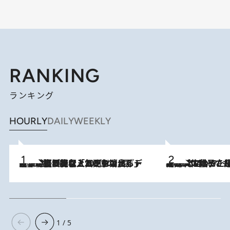
RANKING
ランキング
HOURLY
DAILY
WEEKLY
2026.8.5
【なぜ吉沢亮は「気配を消せる」のか？】興行収入208億の『国宝』を経て挑むミュージカル『ディア・エヴァン・ハンセン』。トップ俳優が舞台上でさらけ出した“孤独”とは
2026.8.5
【阿川佐和子さんの年とる力】なぜ70代で始めた趣味は“こんなに楽しい”のか？ ピアノ、俳句…スランプに陥っても続けられる“ある秘訣”とは
1 / 5