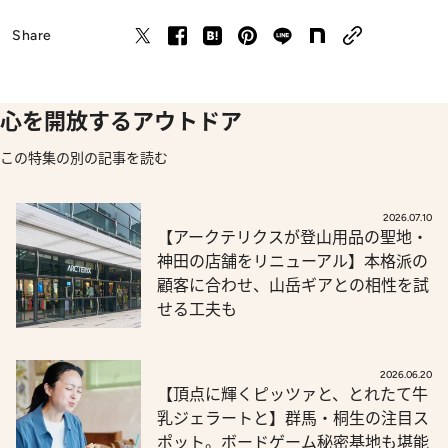
Share
心を開放するアウトドア
この特集の別の記事を読む
2026.07.10
【アークテリクスが登山用品の聖地・
神田の店舗をリニューアル】本格派の
顧客に合わせ、山岳ギアとの相性を試
せる工夫も
2026.06.20
【頂点に輝くピッツァと、とれたて牛
乳ジェラートと】群馬・桐生の注目ス
ポット。ボードゲーム秘密基地も堪能