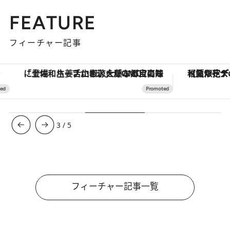
FEATURE
フィーチャー記事
「土佐和ハーブかき氷」がOMO7高知に登場！生姜、山椒、大葉など目にも舌にも涼を呼ぶ郷土の味
【夏限定ディナーコース】旬を迎
3
/
5
フィーチャー記事一覧