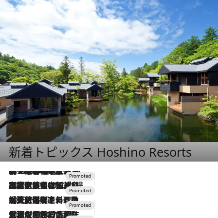
新着トピックス Hoshino Resorts
2026.8.7
【トンボの足水浴】ヒノキの香りに包まれて涼感マックス！約13℃の湧水かけ流しを避暑地「星野温泉 トンボの湯」で体験
2026.7.31
【ホテル帰省】という選択肢をOMOが提案。家族とほどよい距離を保つには「昼は実家、夜は気兼ねなくホテルで！」
2026.7.24
【夏限定ディナーコース】旬を迎える稚鮎や花ズッキーニなどをイタリア・トスカーナの郷土料理の手法で満喫！
2026.7.17
「土佐和ハーブかき氷」がOMO7高知に登場！生姜、山椒、大葉など目にも舌にも涼を呼ぶ郷土の味