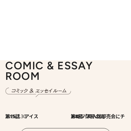
COMIC & ESSAY
ROOM
2026.7.30
第15話 アイス
2026.7.30
第8回「同人誌即売会にチャレンジ その2」