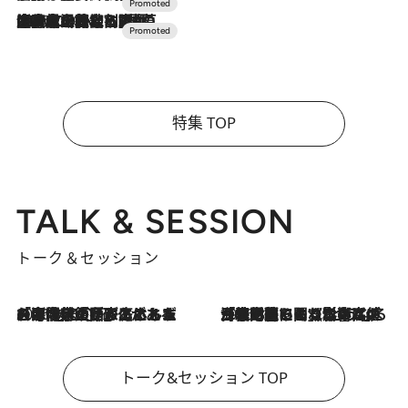
2026.7.10
NEW OPEN！【界 草津】名湯の地に誕生。趣の異なる2種の温泉と上州ならではの会席・蕎麦割烹など美食を味わう究極の癒やし旅
特集 TOP
TALK & SESSION
トーク＆セッション
2026.8.3
「今後値上げがあるとすれば…」「リスクがあるのは今年の冬」エネルギー専門家が語る、ホルムズ海峡封鎖が家庭にもたらす“ある心配”
2026.8.3
「住宅建てられない…」「サーチャージ料の高値が続いている」ホルムズ海峡封鎖による影響はいつまで続く？《エネルギー専門家に聞く“どうなる日本の暮らし”》
トーク&セッション TOP