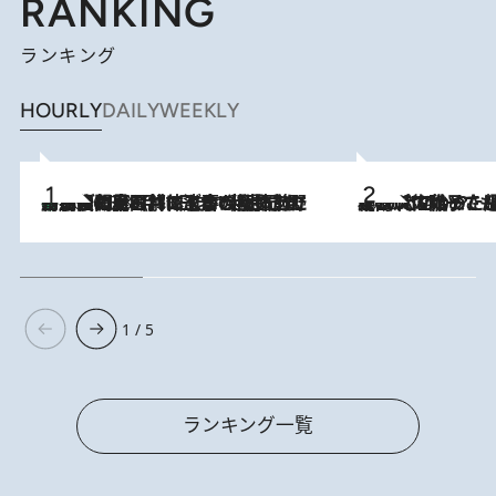
RANKING
ランキング
HOURLY
DAILY
WEEKLY
「最後に見られてよかった」上野動物園の東園パンダ舎が解体前に特別公開。8月16日まで延長されたパネル展と共に辿る“半世紀”のパンダ飼育《解体工事の図面あり》
2026.8.8
2026.8.5
【阿川佐和子さんの年とる力】なぜ70代で始めた趣味は“こんなに楽しい”のか？ ピアノ、俳句…スランプに陥っても続けられる“ある秘訣”とは
1 / 5
ランキング一覧