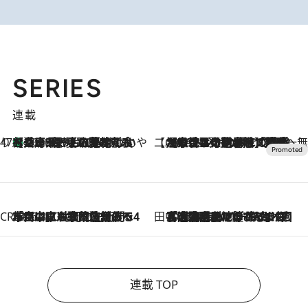
SERIES
連載
47都道府県の手みやげ ひんやりスイーツで夏を満喫
【兵庫県】この夏絶対食べたい 冷やしておいしいおやつ3選 淡路島の恵みをジェラートに集約
2026.8.8
【CREA×星野リゾート】唯一無二。癒しと発見が待つ場所へ
2026.8.7
【トンボの足水浴】ヒノキの香りに包まれて涼感マックス！約13℃の湧水かけ流しを避暑地「星野温泉 トンボの湯」で体験
CREA'S CHOICE
2026.8.7
「立川にも歌舞伎があるんだよ」 片岡仁左衛門・市川中車ら豪華座組みで4年目の立川立飛歌舞伎へ
田中稲の勝手に再ブーム
2026.8.7
「湘南乃風に憧れて」観客大盛上がりの“タオル回し”に、ラッパー顔負けの高速歌唱まで…さだまさし（74）のアグレッシブすぎる現在地
連載 TOP