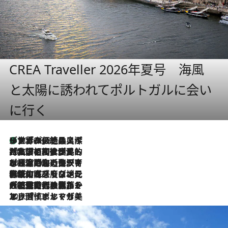
CREA Traveller 2026年夏号 海風
と太陽に誘われてポルトガルに会い
に行く
リスボンの絶品スイーツ「パステル・デ・ナタ」とは？ポルトガル伝統の奥深い世界へ
2026.8.8
2026.7.27
「私の祖国はポルトガル語です」国民的詩人フェルナンド・ペソアと、彼が愛した文学の街を歩く
2026.7.26
ポルトガル近海が育む極上の海の幸。キリリと冷えた白ワインと愉しむ、シーフード専門店の贅沢
2026.7.22
伝統の味をモダンに昇華。高感度な地元客が集う、リスボンの最旬ガストロノミー
2026.7.21
大航海時代の栄華から、震災、独裁、そして革命へ。ポルトガル・首都リスボンの石畳に刻まれた「歴史の光と影」
2026.7.13
エッセイ・ヤマザキマリ「慎ましくも美しき国 ポルトガル」