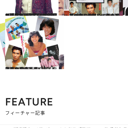
2022.12.25
アイドル、歌手、エンターテイナー 郷ひろみ67歳が語る肩書にこだわら ない理由“愛犬つぼみの投稿も話題”
カルチャー
2021.9.5
サブスク解禁＆50周年で「GOGOGO！」 褒め不足の今こそ郷ひろみを聴こう！
カルチャー
2020.11.16
筒美京平のアイドル曲よ永遠に 青春を思い出す胸アツ12曲を厳選！
カルチャー
FEATURE
フィーチャー記事