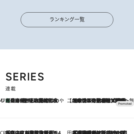
ランキング一覧
SERIES
連載
47都道府県の手みやげ ひんやりスイーツで夏を満喫
【兵庫県】この夏絶対食べたい 冷やしておいしいおやつ3選 淡路島の恵みをジェラートに集約
2026.8.8
【CREA×星野リゾート】唯一無二。癒しと発見が待つ場所へ
2026.8.7
【トンボの足水浴】ヒノキの香りに包まれて涼感マックス！約13℃の湧水かけ流しを避暑地「星野温泉 トンボの湯」で体験
CREA'S CHOICE
2026.8.7
「立川にも歌舞伎があるんだよ」 片岡仁左衛門・市川中車ら豪華座組みで4年目の立川立飛歌舞伎へ
田中稲の勝手に再ブーム
2026.8.7
「湘南乃風に憧れて」観客大盛上がりの“タオル回し”に、ラッパー顔負けの高速歌唱まで…さだまさし（74）のアグレッシブすぎる現在地