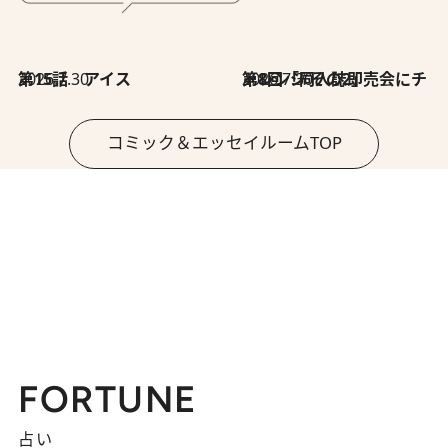
2026.7.30
第15話 アイス
2026.7.30
第8回「同人誌即売会にチャレンジ その2」
コミック＆エッセイルームTOP
FORTUNE
占い