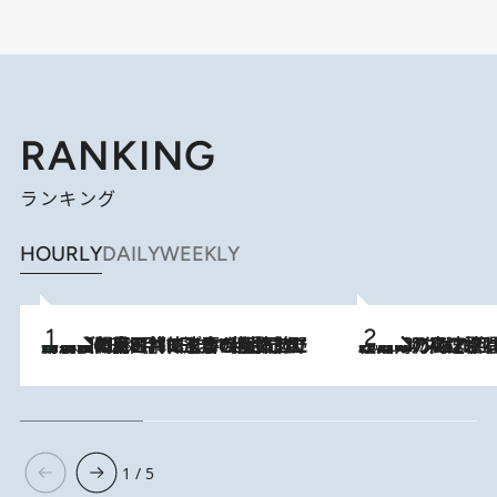
RANKING
ランキング
HOURLY
DAILY
WEEKLY
「最後に見られてよかった」上野動物園の東園パンダ舎が解体前に特別公開。8月16日まで延長されたパネル展と共に辿る“半世紀”のパンダ飼育《解体工事の図面あり》
2026.8.8
2026.8.7
「湘南乃風に憧れて」観客大盛上がりの“タオル回し”に、ラッパー顔負けの高速歌唱まで…さだまさし（74）のアグレッシブすぎる現在地
1 / 5