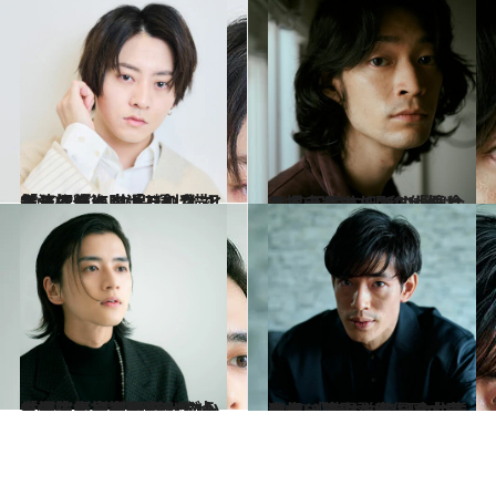
2022.11.25
「テニミュ」「刀剣乱舞」で輝く 牧島 輝。猫と戯れる姿に胸キュンな 初主演作『海岸通りのネコミミ探偵』
カルチャー
2022.11.11
ミュージシャン、俳優として走る！ “昭和”が似合う、こだまたいち「憧れは堺 正章さんです」
カルチャー
2022.10.21
「消防士」を目指していた学生が 演技経験ゼロから主演に抜擢！ ライダー俳優・飯島寛騎の出発点
カルチャー
2022.9.16
高祖父は小説家・国木田独歩 「昔はお笑いの台本を書いていた」 紆余曲折の末、花開く俳優・中島 歩
カルチャー