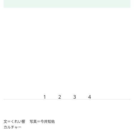
1
2
3
4
文＝くれい響 写真＝今井知佑
カルチャー