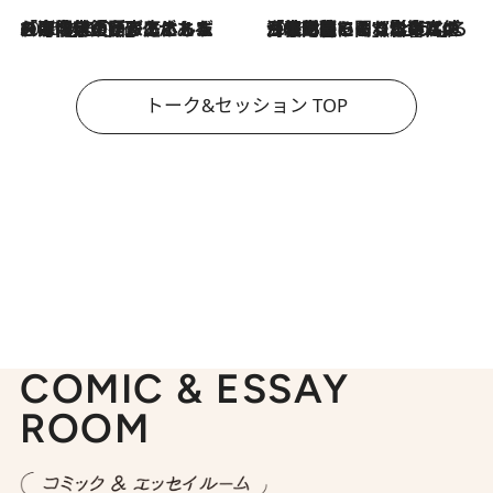
2026.8.3
「今後値上げがあるとすれば…」「リスクがあるのは今年の冬」エネルギー専門家が語る、ホルムズ海峡封鎖が家庭にもたらす“ある心配”
2026.8.3
「住宅建てられない…」「サーチャージ料の高値が続いている」ホルムズ海峡封鎖による影響はいつまで続く？《エネルギー専門家に聞く“どうなる日本の暮らし”》
トーク&セッション TOP
COMIC & ESSAY
ROOM