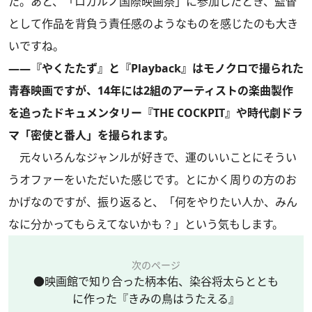
た。あと、「ロカルノ国際映画祭」に参加したとき、監督
として作品を背負う責任感のようなものを感じたのも大き
いですね。
――『やくたたず』と『Playback』はモノクロで撮られた
青春映画ですが、14年には2組のアーティストの楽曲製作
を追ったドキュメンタリー『THE COCKPIT』や時代劇ドラ
マ「密使と番人」を撮られます。
元々いろんなジャンルが好きで、運のいいことにそうい
うオファーをいただいた感じです。とにかく周りの方のお
かげなのですが、振り返ると、「何をやりたい人か、みん
なに分かってもらえてないかも？」という気もします。
次のページ
●映画館で知り合った柄本佑、染谷将太らととも
に作った『きみの鳥はうたえる』