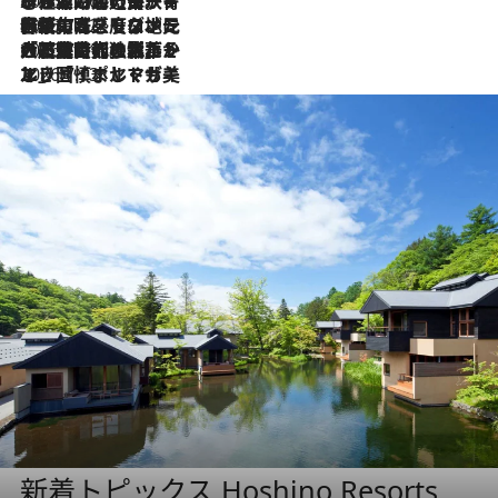
2026.7.26
ポルトガル近海が育む極上の海の幸。キリリと冷えた白ワインと愉しむ、シーフード専門店の贅沢
2026.7.22
伝統の味をモダンに昇華。高感度な地元客が集う、リスボンの最旬ガストロノミー
2026.7.21
大航海時代の栄華から、震災、独裁、そして革命へ。ポルトガル・首都リスボンの石畳に刻まれた「歴史の光と影」
2026.7.13
エッセイ・ヤマザキマリ「慎ましくも美しき国 ポルトガル」
新着トピックス Hoshino Resorts