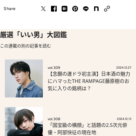
Share
厳選「いい男」大図鑑
この連載の別の記事を読む
vol.309
2024.12.27
【念願の連ドラ初主演】日本酒の魅力
にハマったTHE RAMPAGE藤原樹のお
気に入りの銘柄は？
vol.308
2024.12.13
「国宝級の横顔」と話題の2.5次元俳
優・阿部快征の現在地