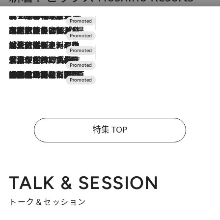
2026.8.7
【トンボの足水浴】ヒノキの香りに包まれて涼感マックス！約13℃の湧水かけ流しを避暑地「星野温泉 トンボの湯」で体験
2026.7.31
【ホテル帰省】という選択肢をOMOが提案。家族とほどよい距離を保つには「昼は実家、夜は気兼ねなくホテルで！」
2026.7.24
【夏限定ディナーコース】旬を迎える稚鮎や花ズッキーニなどをイタリア・トスカーナの郷土料理の手法で満喫！
2026.7.17
「土佐和ハーブかき氷」がOMO7高知に登場！生姜、山椒、大葉など目にも舌にも涼を呼ぶ郷土の味
2026.7.10
NEW OPEN！【界 草津】名湯の地に誕生。趣の異なる2種の温泉と上州ならではの会席・蕎麦割烹など美食を味わう究極の癒やし旅
特集 TOP
TALK & SESSION
トーク＆セッション