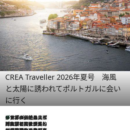
CREA Traveller 2026年夏号 海風
と太陽に誘われてポルトガルに会い
に行く
リスボンの絶品スイーツ「パステル・デ・ナタ」とは？ポルトガル伝統の奥深い世界へ
2026.8.8
2026.7.27
「私の祖国はポルトガル語です」国民的詩人フェルナンド・ペソアと、彼が愛した文学の街を歩く