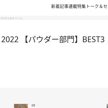
新着記事
連載
特集
トーク＆セ
アンスのきらめきベール」
022 【パウダー部門】BEST
02