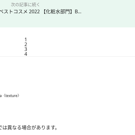
次の記事に続く
ストコスメ 2022 【化粧水部門】B...
1
2
3
4
ya〈texture〉
では異なる場合があります。