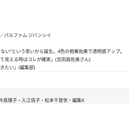
0円／パルファム ジバンシイ
ない”という思いから誕生。4色の相乗効果で透明感アップ。
て見える時はコレが確実」(吉田昌佐美さん)
たい」(編集部)
水井真理子・入江信子・松本千登世・編集K