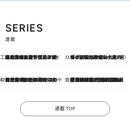
SERIES
連載
工藤まやのおもてなしハワイ
【ハワイ土産】ローカルの絶大な支持で復活！ 絶品の幻クッキー《元ファンの日本人女性が受け継いだ名店》
2026.8.6
ハワイ賢者 リサのお気に入りリスト
あの伝説の限定トートも！ リニューアルした「ディーン＆デルーカ ハワイ」で必須のお土産8選
2026.8.6
47都道府県の手みやげ ひんやりスイーツで夏を満喫
【三重県】この夏絶対食べたい 冷やしておいしいおやつ3選 お餅×アイスの新感覚スイーツ
2026.8.6
齋藤 薫 美容脳ルネサンス
「荷物が増えるほど旅ストレスは増す」美容ジャーナリストがたどり着いた最終結論。“化粧品を劇的に減らす”感動の凝縮美容とは
2026.8.6
連載 TOP