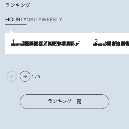
ランキング
HOURLY
DAILY
WEEKLY
2026.8.5
【なぜ吉沢亮は「気配を消せる」のか？】興行収入208億の『国宝』を経て挑むミュージカル『ディア・エヴァン・ハンセン』。トップ俳優が舞台上でさらけ出した“孤独”とは
2026.8.3
慶應幼稚舎の図書室からテレビの世界に飛び込んだ阿川佐和子（72）、「N
1 / 5
ランキング一覧