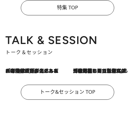
特集 TOP
TALK & SESSION
トーク＆セッション
2026.8.3
「今後値上げがあるとすれば…」「リスクがあるのは今年の冬」エネルギー専門家が語る、ホルムズ海峡封鎖が家庭にもたらす“ある心配”
2026.8.3
「住宅建てられない…」「サーチャージ料の高値が続いている」ホルムズ海峡封鎖による影響はいつまで続く？《エネルギー専門家に聞く“どうなる日本の暮らし”》
トーク&セッション TOP