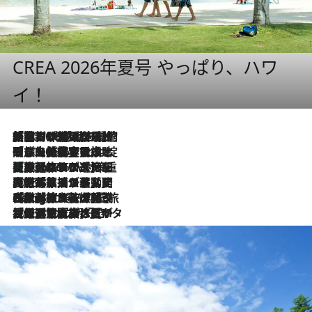
CREA 2026年夏号 やっぱり、ハワ
イ！
「荷物が増えるほど旅ストレスは増す」美容ジャーナリストがたどり着いた最終結論。“化粧品を劇的に減らす”感動の凝縮美容とは
2026.8.6
「旅先には金髪ウィッグを持参」日本と同じメイクでは損してる!? 美容ジャーナリストが提案する“掟破りの旅美容”とは
2026.8.6
【厳選旅コスメ】「身軽さ＆UV対策重視！」ヘアアーティストshucoが選んだ夏旅ベストコスメを発表【Mサイズジップ】
2026.8.6
2026.8.5
【厳選旅コスメ】国内をあちこち移動する河井菜摘が選んだ夏旅ベストコスメ発表！「リラックスアイテムはマスト」【Mサイズジップ】
2026.8.4
【厳選旅コスメ】「紫外線＆乾燥対策しながらメイク感も！」ヘア＆メイクGeorgeが選んだ夏旅ベストコスメを発表！【Mサイズジップ】
2026.8.3
【厳選旅コスメ】「保湿もタイパ重視！」“サウナ好き”タレント清水みさとが愛用する夏旅ベストコスメを発表！【Mサイズジップ】