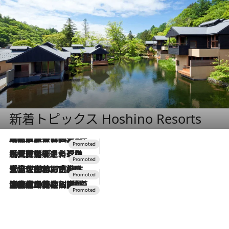
新着トピックス Hoshino Resorts
2026.7.31
【ホテル帰省】という選択肢をOMOが提案。家族とほどよい距離を保つには「昼は実家、夜は気兼ねなくホテルで！」
2026.7.24
【夏限定ディナーコース】旬を迎える稚鮎や花ズッキーニなどをイタリア・トスカーナの郷土料理の手法で満喫！
2026.7.17
「土佐和ハーブかき氷」がOMO7高知に登場！生姜、山椒、大葉など目にも舌にも涼を呼ぶ郷土の味
2026.7.10
NEW OPEN！【界 草津】名湯の地に誕生。趣の異なる2種の温泉と上州ならではの会席・蕎麦割烹など美食を味わう究極の癒やし旅