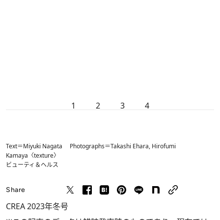
1
2
3
4
Text＝Miyuki Nagata Photographs＝Takashi Ehara, Hirofumi
Kamaya〈texture〉
ビューティ＆ヘルス
Share
CREA 2023年冬号