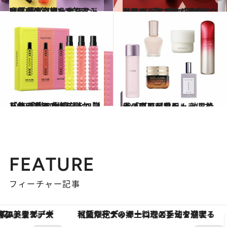
2022.11.27
オタクは、歳をとらない!? 美容ジャーナリスト 齋藤 薫が “アンチエイジング噂の真相”に迫る
ビューティ＆ヘルス
2022.11.23
ひらき＆たるみ「毛穴」をカバー！ 憧れの“毛穴レス肌”を手に入れる メイクのコツ＆アイテム選びのヒント
ビューティ＆ヘルス
2022.11.20
「使ってみてほしいから」 感謝の気持ちをコフレにこめて 大切な人へ贈りたいブランド5選
ビューティ＆ヘルス
2022.11.27
美のプロが愛用！ 効果絶大「寝不足をチャラにするスキンケア」
ビューティ＆ヘルス
FEATURE
フィーチャー記事
【夏限定ディナーコース】旬を迎える稚鮎や花ズッキーニなどをイタリア・トスカーナの郷土料理の手法で満喫！