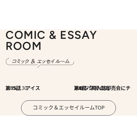
COMIC & ESSAY
ROOM
2026.7.30
第15話 アイス
2026.7.30
第8回「同人誌即売会にチャレンジ その2」
コミック＆エッセイルームTOP