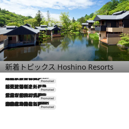
新着トピックス Hoshino Resorts
2026.7.31
【ホテル帰省】という選択肢をOMOが提案。家族とほどよい距離を保つには「昼は実家、夜は気兼ねなくホテルで！」
2026.7.24
【夏限定ディナーコース】旬を迎える稚鮎や花ズッキーニなどをイタリア・トスカーナの郷土料理の手法で満喫！
2026.7.17
「土佐和ハーブかき氷」がOMO7高知に登場！生姜、山椒、大葉など目にも舌にも涼を呼ぶ郷土の味
2026.7.10
NEW OPEN！【界 草津】名湯の地に誕生。趣の異なる2種の温泉と上州ならではの会席・蕎麦割烹など美食を味わう究極の癒やし旅