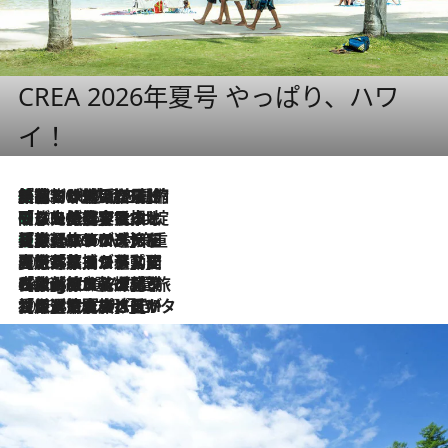
CREA 2026年夏号 やっぱり、ハワ
イ！
「荷物が増えるほど旅ストレスは増す」美容ジャーナリストがたどり着いた最終結論。“化粧品を劇的に減らす”感動の凝縮美容とは
2026.8.6
「旅先には金髪ウィッグを持参」日本と同じメイクでは損してる!? 美容ジャーナリストが提案する“掟破りの旅美容”とは
2026.8.6
【厳選旅コスメ】「身軽さ＆UV対策重視！」ヘアアーティストshucoが選んだ夏旅ベストコスメを発表【Mサイズジップ】
2026.8.6
2026.8.5
【厳選旅コスメ】国内をあちこち移動する河井菜摘が選んだ夏旅ベストコスメ発表！「リラックスアイテムはマスト」【Mサイズジップ】
2026.8.4
【厳選旅コスメ】「紫外線＆乾燥対策しながらメイク感も！」ヘア＆メイクGeorgeが選んだ夏旅ベストコスメを発表！【Mサイズジップ】
2026.8.3
【厳選旅コスメ】「保湿もタイパ重視！」“サウナ好き”タレント清水みさとが愛用する夏旅ベストコスメを発表！【Mサイズジップ】