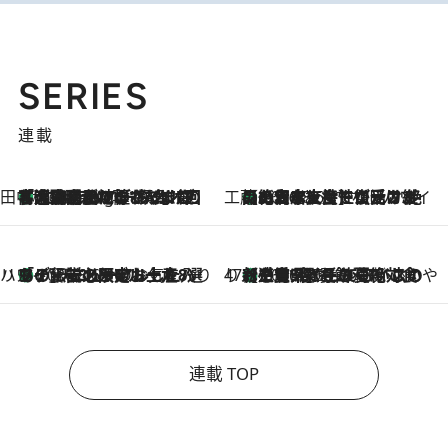
SERIES
連載
田中稲の勝手に再ブーム
「湘南乃風に憧れて」観客大盛上がりの“タオル回し”に、ラッパー顔負けの高速歌唱まで…さだまさし（74）のアグレッシブすぎる現在地
1 Hour Ago
工藤まやのおもてなしハワイ
【ハワイ土産】ローカルの絶大な支持で復活！ 絶品の幻クッキー《元ファンの日本人女性が受け継いだ名店》
2026.8.6
ハワイ賢者 リサのお気に入りリスト
あの伝説の限定トートも！ リニューアルした「ディーン＆デルーカ ハワイ」で必須のお土産8選
2026.8.6
47都道府県の手みやげ ひんやりスイーツで夏を満喫
【三重県】この夏絶対食べたい 冷やしておいしいおやつ3選 お餅×アイスの新感覚スイーツ
2026.8.6
連載 TOP