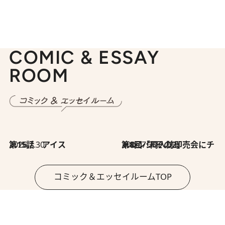
COMIC & ESSAY
ROOM
2026.7.30
第15話 アイス
2026.7.30
第8回「同人誌即売会にチャレンジ その2」
コミック＆エッセイルームTOP