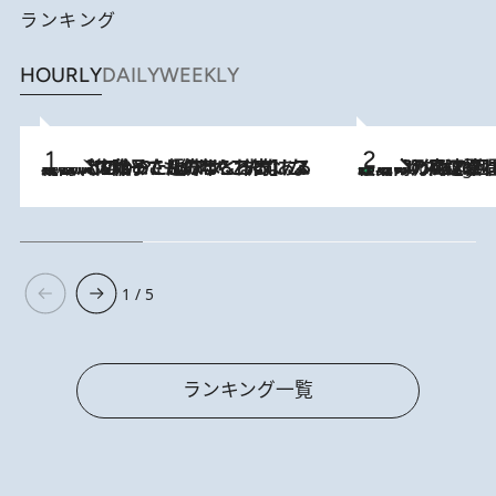
ランキング
HOURLY
DAILY
WEEKLY
2026.8.5
【阿川佐和子さんの年とる力】なぜ70代で始めた趣味は“こんなに楽しい”のか？ ピアノ、俳句…スランプに陥っても続けられる“ある秘訣”とは
「湘南乃風に憧れて」観客大盛上がりの“タオル回し”に、ラッパー顔負けの高速歌唱まで…さだまさし（74）のアグレッシブすぎる現在地
2 Hours Ago
1 / 5
ランキング一覧