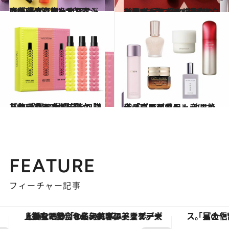
2022.11.27
オタクは、歳をとらない!? 美容ジャーナリスト 齋藤 薫が “アンチエイジング噂の真相”に迫る
ビューティ＆ヘルス
2022.11.23
ひらき＆たるみ「毛穴」をカバー！ 憧れの“毛穴レス肌”を手に入れる メイクのコツ＆アイテム選びのヒント
ビューティ＆ヘルス
2022.11.20
「使ってみてほしいから」 感謝の気持ちをコフレにこめて 大切な人へ贈りたいブランド5選
ビューティ＆ヘルス
2022.11.27
美のプロが愛用！ 効果絶大「寝不足をチャラにするスキンケア」
ビューティ＆ヘルス
FEATURE
フィーチャー記事
【銀座で出合う最旬美容】美髪ケアや上質な眠り…セルフケアのアップデートから、特別な名入れギフトまで。大人のための「ReFa GINZA」クルーズ