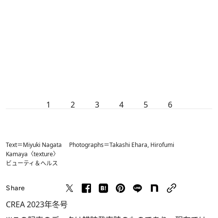
1
2
3
4
5
6
Text＝Miyuki Nagata Photographs＝Takashi Ehara, Hirofumi
Kamaya〈texture〉
ビューティ＆ヘルス
Share
CREA 2023年冬号