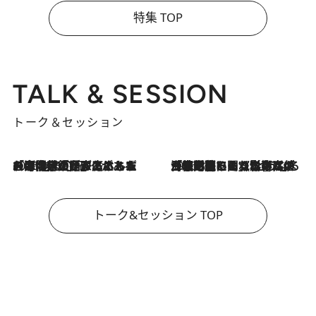
特集 TOP
TALK & SESSION
トーク＆セッション
2026.8.3
「今後値上げがあるとすれば…」「リスクがあるのは今年の冬」エネルギー専門家が語る、ホルムズ海峡封鎖が家庭にもたらす“ある心配”
2026.8.3
「住宅建てられない…」「サーチャージ料の高値が続いている」ホルムズ海峡封鎖による影響はいつまで続く？《エネルギー専門家に聞く“どうなる日本の暮らし”》
トーク&セッション TOP