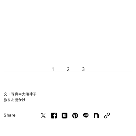
1
2
3
文・写真＝大嶋律子
旅＆お出かけ
Share