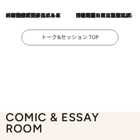
2026.8.3
「今後値上げがあるとすれば…」「リスクがあるのは今年の冬」エネルギー専門家が語る、ホルムズ海峡封鎖が家庭にもたらす“ある心配”
2026.8.3
「住宅建てられない…」「サーチャージ料の高値が続いている」ホルムズ海峡封鎖による影響はいつまで続く？《エネルギー専門家に聞く“どうなる日本の暮らし”》
トーク&セッション TOP
COMIC & ESSAY
ROOM