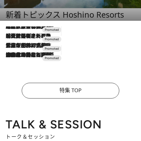
新着トピックス Hoshino Resorts
2026.7.31
【ホテル帰省】という選択肢をOMOが提案。家族とほどよい距離を保つには「昼は実家、夜は気兼ねなくホテルで！」
2026.7.24
【夏限定ディナーコース】旬を迎える稚鮎や花ズッキーニなどをイタリア・トスカーナの郷土料理の手法で満喫！
2026.7.17
「土佐和ハーブかき氷」がOMO7高知に登場！生姜、山椒、大葉など目にも舌にも涼を呼ぶ郷土の味
2026.7.10
NEW OPEN！【界 草津】名湯の地に誕生。趣の異なる2種の温泉と上州ならではの会席・蕎麦割烹など美食を味わう究極の癒やし旅
特集 TOP
TALK & SESSION
トーク＆セッション