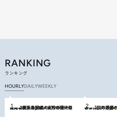
RANKING
ランキング
HOURLY
DAILY
WEEKLY
【ハワイ土産】ローカルの絶大な支持で復活！ 絶品の幻クッキー《元ファンの日本人女性が受け継いだ名店》
2 Hours Ago
あの伝説の限定トートも！ リニューアルした「ディーン＆
2 Hours Ago