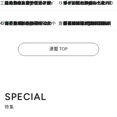
工藤まやのおもてなしハワイ
【ハワイ土産】ローカルの絶大な支持で復活！ 絶品の幻クッキー《元ファンの日本人女性が受け継いだ名店》
2 Hours Ago
ハワイ賢者 リサのお気に入りリスト
あの伝説の限定トートも！ リニューアルした「ディーン＆デルーカ ハワイ」で必須のお土産8選
2 Hours Ago
47都道府県の手みやげ ひんやりスイーツで夏を満喫
【三重県】この夏絶対食べたい 冷やしておいしいおやつ3選 お餅×アイスの新感覚スイーツ
2 Hours Ago
齋藤 薫 美容脳ルネサンス
「荷物が増えるほど旅ストレスは増す」美容ジャーナリストがたどり着いた最終結論。“化粧品を劇的に減らす”感動の凝縮美容とは
2 Hours Ago
連載 TOP
SPECIAL
特集