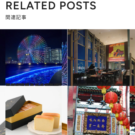
RELATED POSTS
関連記事
2021.12.11
【グルメ、クルーズ、夜景……】 まるっと1日、横浜を大満喫！ みなとみらい周辺を巡るプチ旅ガイド
旅＆お出かけ
2021.11.16
お気に入りホテル大賞 東京・横浜篇 気分が上がる非日常空間へ！
旅＆お出かけ