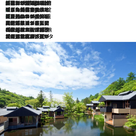
「荷物が増えるほど旅ストレスは増す」美容ジャーナリストがたどり着いた最終結論。“化粧品を劇的に減らす”感動の凝縮美容とは
2 Hours Ago
「旅先には金髪ウィッグを持参」日本と同じメイクでは損してる!? 美容ジャーナリストが提案する“掟破りの旅美容”とは
2 Hours Ago
【厳選旅コスメ】「身軽さ＆UV対策重視！」ヘアアーティストshucoが選んだ夏旅ベストコスメを発表【Mサイズジップ】
2 Hours Ago
2026.8.5
【厳選旅コスメ】国内をあちこち移動する河井菜摘が選んだ夏旅ベストコスメ発表！「リラックスアイテムはマスト」【Mサイズジップ】
2026.8.4
【厳選旅コスメ】「紫外線＆乾燥対策しながらメイク感も！」ヘア＆メイクGeorgeが選んだ夏旅ベストコスメを発表！【Mサイズジップ】
2026.8.3
【厳選旅コスメ】「保湿もタイパ重視！」“サウナ好き”タレント清水みさとが愛用する夏旅ベストコスメを発表！【Mサイズジップ】