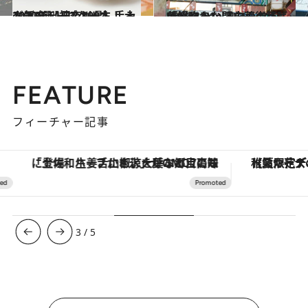
2021.1.8
2020年【神奈川県】手みやげ3選 1日2,800本！ 大人気のチーズケーキ
グルメ
2021.3.21
色鮮やかな門をくぐれば「好吃！」 ヨコハマ 5 hours Trip【中華街篇】
旅＆お出かけ
FEATURE
フィーチャー記事
「土佐和ハーブかき氷」がOMO7高知に登場！生姜、山椒、大葉など目にも舌にも涼を呼ぶ郷土の味
【夏限定ディナーコース】旬を迎
3
/
5