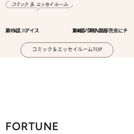
2026.7.30
第15話 アイス
2026.7.30
第8回「同人誌即売会にチャレンジ その2」
コミック＆エッセイルームTOP
FORTUNE