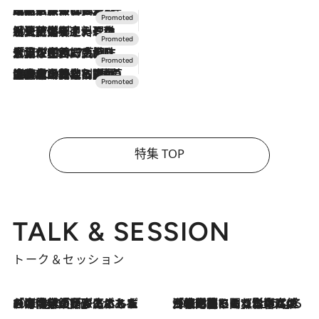
2026.7.31
【ホテル帰省】という選択肢をOMOが提案。家族とほどよい距離を保つには「昼は実家、夜は気兼ねなくホテルで！」
2026.7.24
【夏限定ディナーコース】旬を迎える稚鮎や花ズッキーニなどをイタリア・トスカーナの郷土料理の手法で満喫！
2026.7.17
「土佐和ハーブかき氷」がOMO7高知に登場！生姜、山椒、大葉など目にも舌にも涼を呼ぶ郷土の味
2026.7.10
NEW OPEN！【界 草津】名湯の地に誕生。趣の異なる2種の温泉と上州ならではの会席・蕎麦割烹など美食を味わう究極の癒やし旅
特集 TOP
TALK & SESSION
トーク＆セッション
2026.8.3
「今後値上げがあるとすれば…」「リスクがあるのは今年の冬」エネルギー専門家が語る、ホルムズ海峡封鎖が家庭にもたらす“ある心配”
2026.8.3
「住宅建てられない…」「サーチャージ料の高値が続いている」ホルムズ海峡封鎖による影響はいつまで続く？《エネルギー専門家に聞く“どうなる日本の暮らし”》