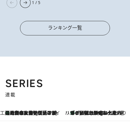
1 / 5
ランキング一覧
SERIES
連載
工藤まやのおもてなしハワイ
【ハワイ土産】ローカルの絶大な支持で復活！ 絶品の幻クッキー《元ファンの日本人女性が受け継いだ名店》
11 Hours Ago
ハワイ賢者 リサのお気に入りリスト
あの伝説の限定トートも！ リニューアルした「ディーン＆デルーカ ハワイ」で必須のお土産8選
11 Hours Ago