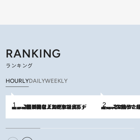
RANKING
ランキング
HOURLY
DAILY
WEEKLY
2026.8.5
【なぜ吉沢亮は「気配を消せる」のか？】興行収入208億の『国宝』を経て挑むミュージカル『ディア・エヴァン・ハンセン』。トップ俳優が舞台上でさらけ出した“孤独”とは
2026.8.5
【阿川佐和子さんの年とる力】なぜ70代で始めた趣味は“こんなに楽しい”のか？ ピアノ、俳句…スランプに陥っても続けられる“ある秘訣”とは