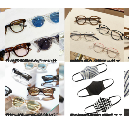
2021.5.24
この夏から始めたい人必見！ 普段使いのためのサングラス選び
コミック ＆ エッセイ
2021.5.14
自分に似合う眼鏡って？ 眼鏡のプロが教える基本の選び方
コミック ＆ エッセイ
2021.4.1
“サングラスを、自由に新しく” JINSの新感覚アイウェアブランド
コミック ＆ エッセイ
2021.5.6
見た目も優秀な“夏マスク” ヒット5 今、冷感マスクがスゴイんです！ ――2020 BEST5
ファッション