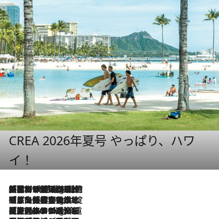
CREA 2026年夏号 やっぱり、ハワ
イ！
「荷物が増えるほど旅ストレスは増す」美容ジャーナリストがたどり着いた最終結論。“化粧品を劇的に減らす”感動の凝縮美容とは
11 Hours Ago
「旅先には金髪ウィッグを持参」日本と同じメイクでは損してる!? 美容ジャーナリストが提案する“掟破りの旅美容”とは
11 Hours Ago
【厳選旅コスメ】「身軽さ＆UV対策重視！」ヘアアーティストshucoが選んだ夏旅ベストコスメを発表【Mサイズジップ】
11 Hours Ago