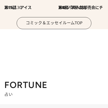
2026.7.30
第15話 アイス
2026.7.30
第8回「同人誌即売会にチャレンジ その2」
コミック＆エッセイルームTOP
FORTUNE
占い