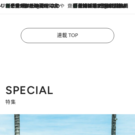
47都道府県の手みやげ ひんやりスイーツで夏を満喫
【三重県】この夏絶対食べたい 冷やしておいしいおやつ3選 お餅×アイスの新感覚スイーツ
11 Hours Ago
齋藤 薫 美容脳ルネサンス
「荷物が増えるほど旅ストレスは増す」美容ジャーナリストがたどり着いた最終結論。“化粧品を劇的に減らす”感動の凝縮美容とは
11 Hours Ago
連載 TOP
SPECIAL
特集