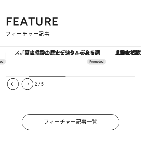
FEATURE
フィーチャー記事
【銀座で出合う最旬美容】美髪ケアや上質な眠り…セルフケアのアップデートから、特別な名入れギフトまで。大人のための「ReFa GINZA」クルーズ
【夏限定ディナーコース】旬を迎
3
/
5
フィーチャー記事一覧