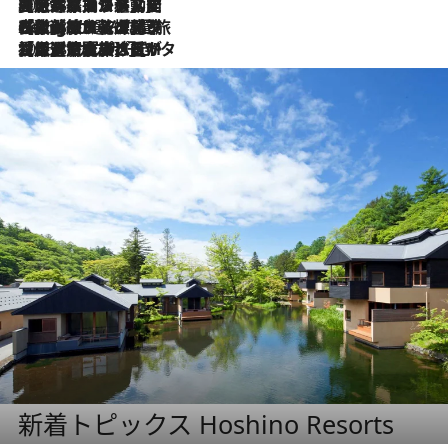
2026.8.5
【厳選旅コスメ】国内をあちこち移動する河井菜摘が選んだ夏旅ベストコスメ発表！「リラックスアイテムはマスト」【Mサイズジップ】
2026.8.4
【厳選旅コスメ】「紫外線＆乾燥対策しながらメイク感も！」ヘア＆メイクGeorgeが選んだ夏旅ベストコスメを発表！【Mサイズジップ】
2026.8.3
【厳選旅コスメ】「保湿もタイパ重視！」“サウナ好き”タレント清水みさとが愛用する夏旅ベストコスメを発表！【Mサイズジップ】
新着トピックス Hoshino Resorts