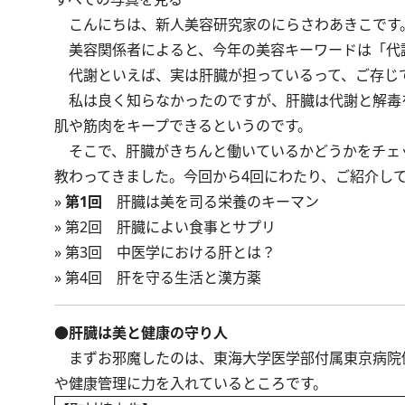
こんにちは、新人美容研究家のにらさわあきこです
美容関係者によると、今年の美容キーワードは「代
代謝といえば、実は肝臓が担っているって、ご存じ
私は良く知らなかったのですが、肝臓は代謝と解毒
肌や筋肉をキープできるというのです。
そこで、肝臓がきちんと働いているかどうかをチェ
教わってきました。今回から4回にわたり、ご紹介し
»
第1回
肝臓は美を司る栄養のキーマン
»
第2回 肝臓によい食事とサプリ
»
第3回 中医学における肝とは？
»
第4回 肝を守る生活と漢方薬
●肝臓は美と健康の守り人
まずお邪魔したのは、東海大学医学部付属東京病院健
や健康管理に力を入れているところです。