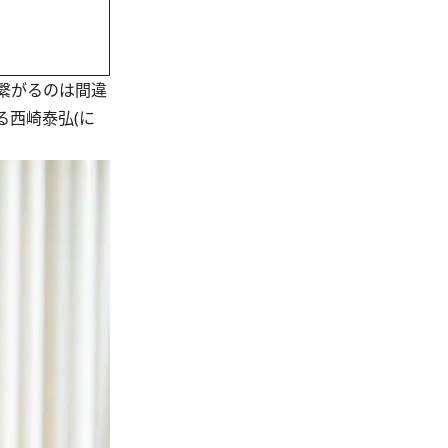
繋がるのは間違
る西崎泰弘(に