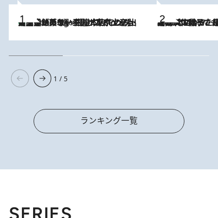
【間違いのない王道・東京土産】資生堂パーラー 銀座本店でのみ出会える銘菓5選《極上プディング・濃厚チーズケーキ・ボンボンショコラほか》
6 Hours Ago
2026.8.5
【阿川佐和子さんの年とる力】なぜ70代で始めた趣味は“こんなに楽しい”のか？ ピアノ、俳句…スランプに陥っても続けられる“ある秘訣”とは
1 / 5
ランキング一覧
SERIES