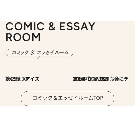
COMIC & ESSAY
ROOM
2026.7.30
第15話 アイス
2026.7.30
第8回「同人誌即売会にチャレンジ その2」
コミック＆エッセイルームTOP