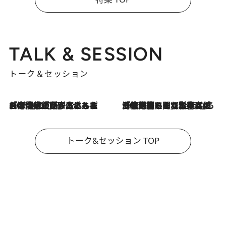
TALK & SESSION
トーク＆セッション
2026.8.3
「今後値上げがあるとすれば…」「リスクがあるのは今年の冬」エネルギー専門家が語る、ホルムズ海峡封鎖が家庭にもたらす“ある心配”
2026.8.3
「住宅建てられない…」「サーチャージ料の高値が続いている」ホルムズ海峡封鎖による影響はいつまで続く？《エネルギー専門家に聞く“どうなる日本の暮らし”》
トーク&セッション TOP