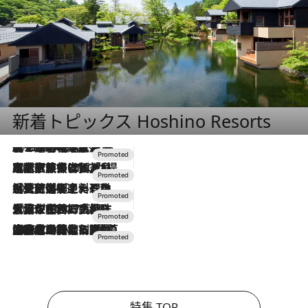
新着トピックス Hoshino Resorts
2026.8.7
【トンボの足水浴】ヒノキの香りに包まれて涼感マックス！約13℃の湧水かけ流しを避暑地「星野温泉 トンボの湯」で体験
2026.7.31
【ホテル帰省】という選択肢をOMOが提案。家族とほどよい距離を保つには「昼は実家、夜は気兼ねなくホテルで！」
2026.7.24
【夏限定ディナーコース】旬を迎える稚鮎や花ズッキーニなどをイタリア・トスカーナの郷土料理の手法で満喫！
2026.7.17
「土佐和ハーブかき氷」がOMO7高知に登場！生姜、山椒、大葉など目にも舌にも涼を呼ぶ郷土の味
2026.7.10
NEW OPEN！【界 草津】名湯の地に誕生。趣の異なる2種の温泉と上州ならではの会席・蕎麦割烹など美食を味わう究極の癒やし旅
特集 TOP