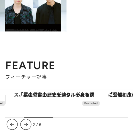
2020.5.30
【完全版】THE RAMPAGEスペシャル対談 川村＆吉野が明かした「戦いは共に」
カルチャー
FEATURE
フィーチャー記事
「土佐和ハーブかき氷」がOMO7高知に登場！生姜、山椒、大葉など目にも舌にも涼を呼ぶ郷土の味
ヴァシュロン・コンスタンタン
3
/
6