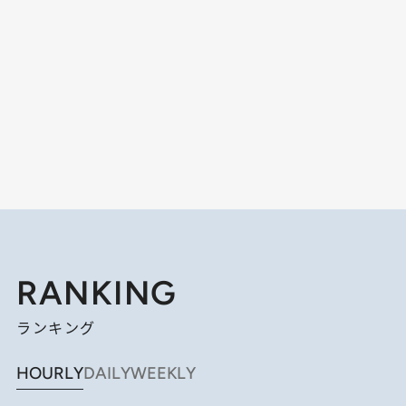
RANKING
ランキング
HOURLY
DAILY
WEEKLY