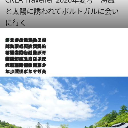
と太陽に誘われてポルトガルに会い
に行く
リスボンの絶品スイーツ「パステル・デ・ナタ」とは？ポルトガル伝統の奥深い世界へ
6 Hours Ago
2026.7.27
「私の祖国はポルトガル語です」国民的詩人フェルナンド・ペソアと、彼が愛した文学の街を歩く
2026.7.26
ポルトガル近海が育む極上の海の幸。キリリと冷えた白ワインと愉しむ、シーフード専門店の贅沢
2026.7.22
伝統の味をモダンに昇華。高感度な地元客が集う、リスボンの最旬ガストロノミー
2026.7.21
大航海時代の栄華から、震災、独裁、そして革命へ。ポルトガル・首都リスボンの石畳に刻まれた「歴史の光と影」
2026.7.13
エッセイ・ヤマザキマリ「慎ましくも美しき国 ポルトガル」