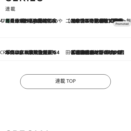
連載
47都道府県の手みやげ ひんやりスイーツで夏を満喫
【兵庫県】この夏絶対食べたい 冷やしておいしいおやつ3選 淡路島の恵みをジェラートに集約
6 Hours Ago
【CREA×星野リゾート】唯一無二。癒しと発見が待つ場所へ
2026.8.7
【トンボの足水浴】ヒノキの香りに包まれて涼感マックス！約13℃の湧水かけ流しを避暑地「星野温泉 トンボの湯」で体験
CREA'S CHOICE
2026.8.7
「立川にも歌舞伎があるんだよ」 片岡仁左衛門・市川中車ら豪華座組みで4年目の立川立飛歌舞伎へ
田中稲の勝手に再ブーム
2026.8.7
「湘南乃風に憧れて」観客大盛上がりの“タオル回し”に、ラッパー顔負けの高速歌唱まで…さだまさし（74）のアグレッシブすぎる現在地
連載 TOP