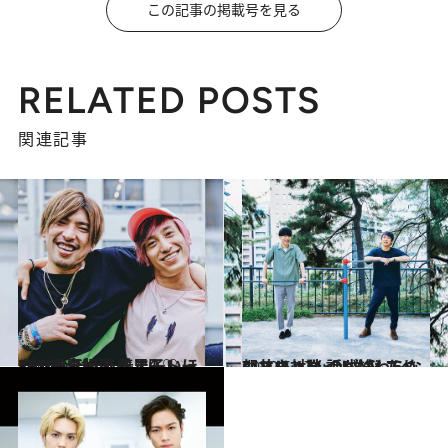
この記事の掲載号を見る
RELATED POSTS
関連記事
2020.5.31
EXITのチャラ熱男子トーク《完全版》 羨ましいほどの相思相愛っぷり♡
カルチャー
2020.5.17
朝井リョウ×DJ松永 スペシャル対談 話が終わらないソウルメイトなふたり
カルチャー