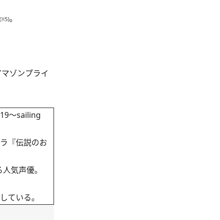
。
(※5)
アマゾンプライ
sailing
ドラ『伝説のお
る人気声優。
。
定している。