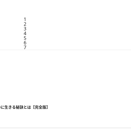
1
2
3
4
5
6
7
かに生きる秘訣とは【完全版】