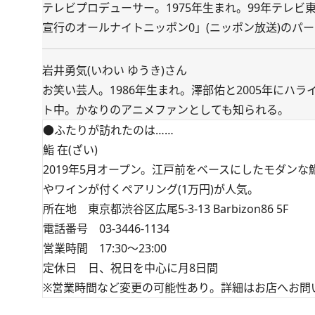
テレビプロデューサー。1975年生まれ。99年テレ
宣行のオールナイトニッポン0」(ニッポン放送)のパ
岩井勇気(いわい ゆうき)さん
お笑い芸人。1986年生まれ。澤部佑と2005年にハ
ト中。かなりのアニメファンとしても知られる。
●ふたりが訪れたのは……
鮨 在(ざい)
2019年5月オープン。江戸前をベースにしたモダン
やワインが付くペアリング(1万円)が人気。
所在地 東京都渋谷区広尾5-3-13 Barbizon86 5F
電話番号 03-3446-1134
営業時間 17:30～23:00
定休日 日、祝日を中心に月8日間
※営業時間など変更の可能性あり。詳細はお店へお問