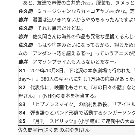
あと、友達で声優の白井悠介
。服装も、ヌメッと
(※3)
佐久間
ミュージシャンならカネコアヤノ
かな。芝
(※4)
岩井
漫画は追いきれないからやめちゃったんですよ
佐久間
それも異常だけどね。
岩井
佐久間さんは海外の作品も異常な量観てるんじ
佐久間
もはや宿題みたいになってるから、観るための
ムの「アンダン～時を超える者～」っていうアニメが
岩井
アマゾンプライムも入らないとだなー。
※1
2019年10月8日、下北沢の本多劇場で行われた「佐久
day～」。380人のキャパに対し1万通の応募があった
※2
代表作に、映画化もされた『あの日々の話』など。
母さん』」(NHK)の脚本を担当する。
※3
「ヒプノシスマイク」の飴村乱数役、「アイドルマ
※4
弾き語りとバンド形態で活動するシンガーソングラ
※5
『月刊！スピリッツ』(小学館)にて連載中の大童
佐久間宣行(さくま のぶゆき)さん