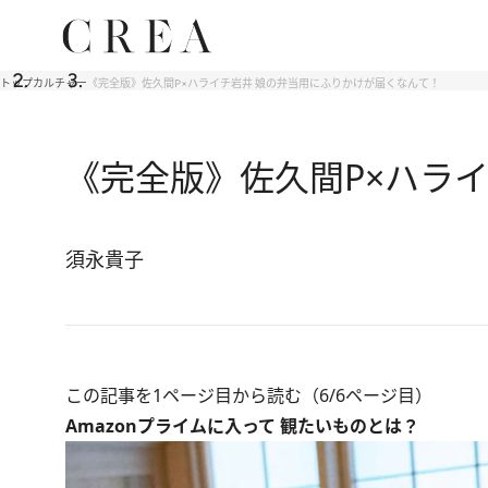
トップ
カルチャー
《完全版》佐久間P×ハライチ岩井 娘の弁当用にふりかけが届くなんて！
《完全版》佐久間P×ハラ
須永貴子
この記事を1ページ目から読む（6/6ページ目）
Amazonプライムに入って 観たいものとは？