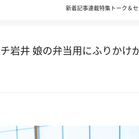
新着記事
連載
特集
トーク＆セ
イチ岩井 娘の弁当用にふりかけ