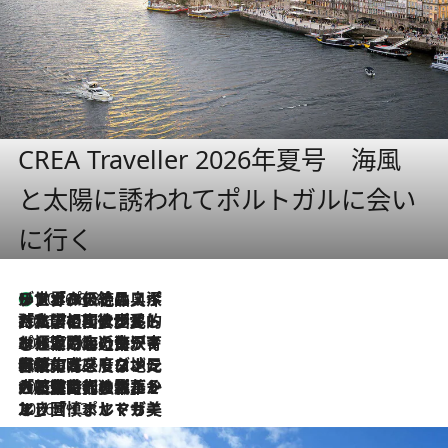
CREA Traveller 2026年夏号 海風
と太陽に誘われてポルトガルに会い
に行く
リスボンの絶品スイーツ「パステル・デ・ナタ」とは？ポルトガル伝統の奥深い世界へ
2026.8.8
2026.7.27
「私の祖国はポルトガル語です」国民的詩人フェルナンド・ペソアと、彼が愛した文学の街を歩く
2026.7.26
ポルトガル近海が育む極上の海の幸。キリリと冷えた白ワインと愉しむ、シーフード専門店の贅沢
2026.7.22
伝統の味をモダンに昇華。高感度な地元客が集う、リスボンの最旬ガストロノミー
2026.7.21
大航海時代の栄華から、震災、独裁、そして革命へ。ポルトガル・首都リスボンの石畳に刻まれた「歴史の光と影」
2026.7.13
エッセイ・ヤマザキマリ「慎ましくも美しき国 ポルトガル」