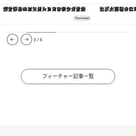
「大事なのは地域の意識を変えること」。ロレックス賞受賞の自然保護活動家が実現させたナイジェリアの自然環境の復活
【夏限定ディナーコース】旬を迎
3
/
6
フィーチャー記事一覧