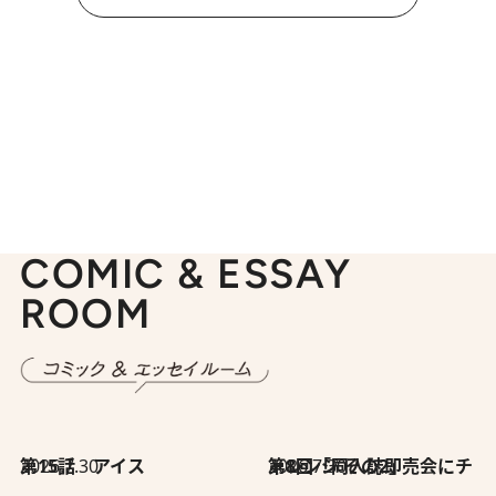
COMIC & ESSAY
ROOM
2026.7.30
第15話 アイス
2026.7.30
第8回「同人誌即売会にチャレンジ その2」