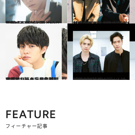
2018.11.23
2.5次元ステージを中心に活躍する 玉城裕規というたぐいまれな才能
カルチャー
2020.6.2
《完全版》神木隆之介×中村倫也の本音 神木が語る「トモ君は飾らないもんね」
カルチャー
2020.4.24
声優アワード受賞の醍醐虎汰朗 『#ハンド全力』で演じた等身大の高校生
カルチャー
2020.5.30
【完全版】THE RAMPAGEスペシャル対談 川村＆吉野が明かした「戦いは共に」
カルチャー
FEATURE
フィーチャー記事