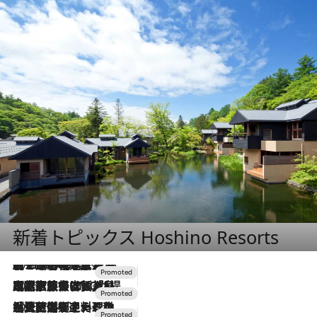
新着トピックス Hoshino Resorts
2026.8.7
【トンボの足水浴】ヒノキの香りに包まれて涼感マックス！約13℃の湧水かけ流しを避暑地「星野温泉 トンボの湯」で体験
2026.7.31
【ホテル帰省】という選択肢をOMOが提案。家族とほどよい距離を保つには「昼は実家、夜は気兼ねなくホテルで！」
2026.7.24
【夏限定ディナーコース】旬を迎える稚鮎や花ズッキーニなどをイタリア・トスカーナの郷土料理の手法で満喫！