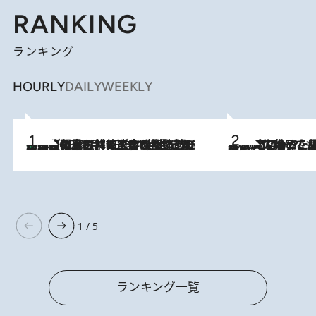
RANKING
ランキング
HOURLY
DAILY
WEEKLY
「最後に見られてよかった」上野動物園の東園パンダ舎が解体前に特別公開。8月16日まで延長されたパネル展と共に辿る“半世紀”のパンダ飼育《解体工事の図面あり》
2026.8.8
2026.8.5
【阿川佐和子さんの年とる力】なぜ70代で始めた趣味は“こんなに楽しい”のか？ ピアノ、俳句…スランプに陥っても続けられる“ある秘訣”とは
1 / 5
ランキング一覧