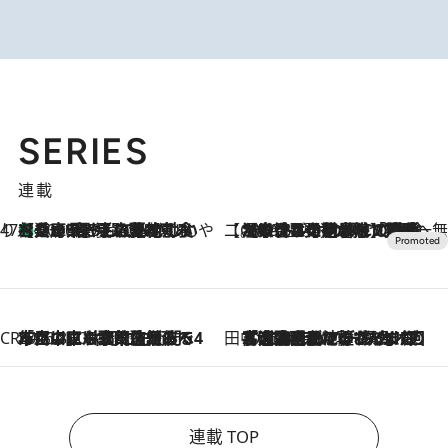
SERIES
連載
47都道府県の手みやげ ひんやりスイーツで夏を満喫
【兵庫県】この夏絶対食べたい 冷やしておいしいおやつ3選 淡路島の恵みをジェラートに集約
2026.8.8
【CREA×星野リゾート】唯一無二。癒しと発見が待つ場所へ
2026.8.7
【トンボの足水浴】ヒノキの香りに包まれて涼感マックス！約13℃の湧水かけ流しを避暑地「星野温泉 トンボの湯」で体験
CREA'S CHOICE
2026.8.7
「立川にも歌舞伎があるんだよ」 片岡仁左衛門・市川中車ら豪華座組みで4年目の立川立飛歌舞伎へ
田中稲の勝手に再ブーム
2026.8.7
「湘南乃風に憧れて」観客大盛上がりの“タオル回し”に、ラッパー顔負けの高速歌唱まで…さだまさし（74）のアグレッシブすぎる現在地
連載 TOP