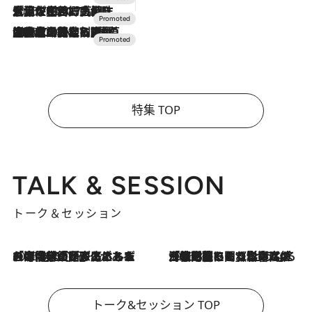
2026.7.17
「土佐和ハーブかき氷」がOMO7高知に登場！生姜、山椒、大葉など目にも舌にも涼を呼ぶ郷土の味
2026.7.10
NEW OPEN！【界 草津】名湯の地に誕生。趣の異なる2種の温泉と上州ならではの会席・蕎麦割烹など美食を味わう究極の癒やし旅
特集 TOP
TALK & SESSION
トーク＆セッション
2026.8.3
「今後値上げがあるとすれば…」「リスクがあるのは今年の冬」エネルギー専門家が語る、ホルムズ海峡封鎖が家庭にもたらす“ある心配”
2026.8.3
「住宅建てられない…」「サーチャージ料の高値が続いている」ホルムズ海峡封鎖による影響はいつまで続く？《エネルギー専門家に聞く“どうなる日本の暮らし”》
トーク&セッション TOP