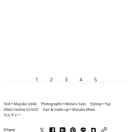
1
2
3
4
5
Text＝Mayuko Ueda Photographs＝Wataru Sato Styling＝Yuji
Oda(Creative GUILD) Hair & make-up＝Masako Miwa
カルチャー
Share