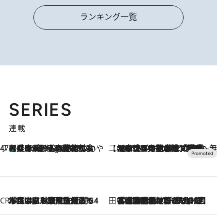
ランキング一覧
SERIES
連載
47都道府県の手みやげ ひんやりスイーツで夏を満喫
【兵庫県】この夏絶対食べたい 冷やしておいしいおやつ3選 淡路島の恵みをジェラートに集約
4 Hours Ago
【CREA×星野リゾート】唯一無二。癒しと発見が待つ場所へ
2026.8.7
【トンボの足水浴】ヒノキの香りに包まれて涼感マックス！約13℃の湧水かけ流しを避暑地「星野温泉 トンボの湯」で体験
CREA'S CHOICE
2026.8.7
「立川にも歌舞伎があるんだよ」 片岡仁左衛門・市川中車ら豪華座組みで4年目の立川立飛歌舞伎へ
田中稲の勝手に再ブーム
2026.8.7
「湘南乃風に憧れて」観客大盛上がりの“タオル回し”に、ラッパー顔負けの高速歌唱まで…さだまさし（74）のアグレッシブすぎる現在地