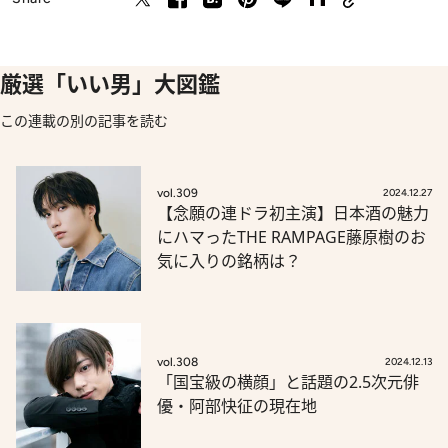
厳選「いい男」大図鑑
この連載の別の記事を読む
vol.309
2024.12.27
【念願の連ドラ初主演】日本酒の魅力
にハマったTHE RAMPAGE藤原樹のお
気に入りの銘柄は？
vol.308
2024.12.13
「国宝級の横顔」と話題の2.5次元俳
優・阿部快征の現在地