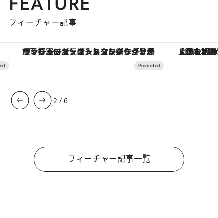
FEATURE
フィーチャー記事
【銀座で出合う最旬美容】美髪ケアや上質な眠り…セルフケアのアップデートから、特別な名入れギフトまで。大人のための「ReFa GINZA」クルーズ
3
/
6
フィーチャー記事一覧