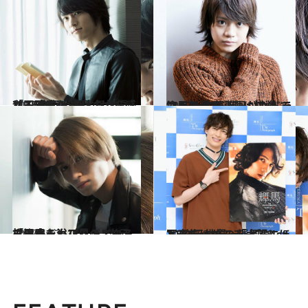
2018.10.16
「2.5次元」の人気俳優・和田雅成が 言葉の力を感じる珠玉の3冊とは？
カルチャー
2018.1.12
“2.5次元”ミュージカルで注目！ 佐藤流司がTVドラマ＆舞台の連動に挑戦
カルチャー
2017.5.12
「男水！」プロジェクトで注目を浴びる 2.5次元ミュージカル界のエース 松田凌
カルチャー
2018.7.31
2.5次元俳優・輝馬の1st写真集は あの「太陽にほえろ！」がモチーフ？
カルチャー