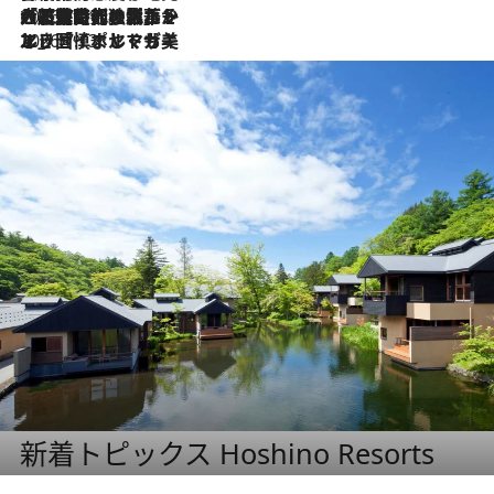
2026.7.21
大航海時代の栄華から、震災、独裁、そして革命へ。ポルトガル・首都リスボンの石畳に刻まれた「歴史の光と影」
2026.7.13
エッセイ・ヤマザキマリ「慎ましくも美しき国 ポルトガル」
新着トピックス Hoshino Resorts