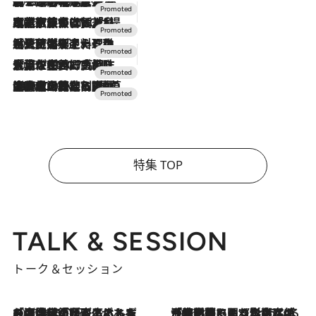
2026.8.7
【トンボの足水浴】ヒノキの香りに包まれて涼感マックス！約13℃の湧水かけ流しを避暑地「星野温泉 トンボの湯」で体験
2026.7.31
【ホテル帰省】という選択肢をOMOが提案。家族とほどよい距離を保つには「昼は実家、夜は気兼ねなくホテルで！」
2026.7.24
【夏限定ディナーコース】旬を迎える稚鮎や花ズッキーニなどをイタリア・トスカーナの郷土料理の手法で満喫！
2026.7.17
「土佐和ハーブかき氷」がOMO7高知に登場！生姜、山椒、大葉など目にも舌にも涼を呼ぶ郷土の味
2026.7.10
NEW OPEN！【界 草津】名湯の地に誕生。趣の異なる2種の温泉と上州ならではの会席・蕎麦割烹など美食を味わう究極の癒やし旅
特集 TOP
TALK & SESSION
トーク＆セッション
2026.8.3
「今後値上げがあるとすれば…」「リスクがあるのは今年の冬」エネルギー専門家が語る、ホルムズ海峡封鎖が家庭にもたらす“ある心配”
2026.8.3
「住宅建てられない…」「サーチャージ料の高値が続いている」ホルムズ海峡封鎖による影響はいつまで続く？《エネルギー専門家に聞く“どうなる日本の暮らし”》