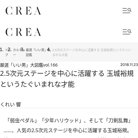
トッ
カルチャ
厳選「いい男」大
2.5次元ステージを中心に活躍する 玉城裕規というたぐい
プ
ー
図鑑
まれな才能
厳選「いい男」大図鑑
vol.166
2018.11.23
2.5次元ステージを中心に活躍する 玉城裕規
というたぐいまれな才能
くれい 響
「弱虫ペダル」「少年ハリウッド」、そして「刀剣乱舞」
……、人気の2.5次元ステージを中心に活躍する玉城裕規。