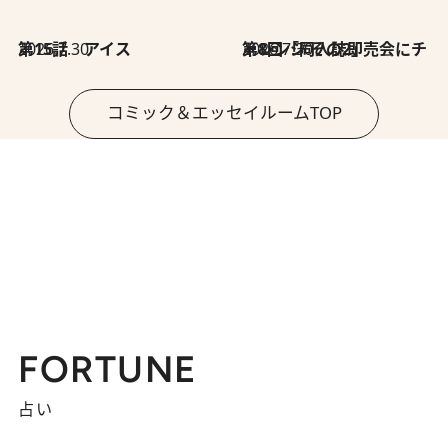
2026.7.30
第15話 アイス
2026.7.30
第8回「同人誌即売会にチャレンジ その2」
コミック＆エッセイルームTOP
FORTUNE
占い