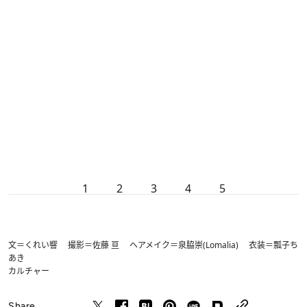
1
2
3
4
5
文＝くれい響 撮影＝佐藤 亘 ヘアメイク＝泉脇崇(Lomalia) 衣装＝瓢子ち
あき
カルチャー
Share