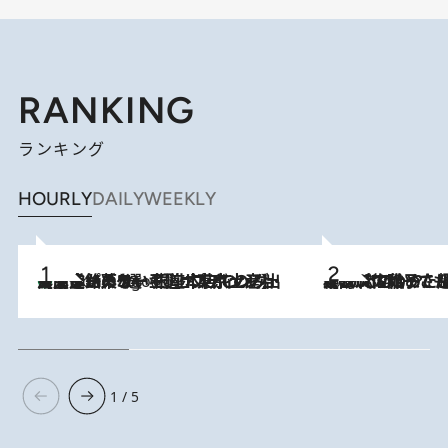
RANKING
ランキング
HOURLY
DAILY
WEEKLY
【間違いのない王道・東京土産】資生堂パーラー 銀座本店でのみ出会える銘菓5選《極上プディング・濃厚チーズケーキ・ボンボンショコラほか》
4 Hours Ago
2026.8.5
【阿川佐和子さんの年とる力】なぜ70代で始めた趣味は“こんなに楽しい”のか？ ピアノ、俳句…スランプに陥っても続けられる“ある秘訣”とは
1 / 5