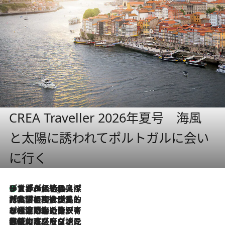
CREA Traveller 2026年夏号 海風
と太陽に誘われてポルトガルに会い
に行く
リスボンの絶品スイーツ「パステル・デ・ナタ」とは？ポルトガル伝統の奥深い世界へ
4 Hours Ago
2026.7.27
「私の祖国はポルトガル語です」国民的詩人フェルナンド・ペソアと、彼が愛した文学の街を歩く
2026.7.26
ポルトガル近海が育む極上の海の幸。キリリと冷えた白ワインと愉しむ、シーフード専門店の贅沢
2026.7.22
伝統の味をモダンに昇華。高感度な地元客が集う、リスボンの最旬ガストロノミー