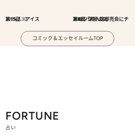
2026.7.30
第15話 アイス
2026.7.30
第8回「同人誌即売会にチャレンジ その2」
コミック＆エッセイルームTOP
FORTUNE
占い