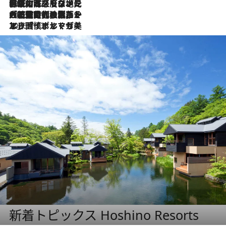
2026.7.22
伝統の味をモダンに昇華。高感度な地元客が集う、リスボンの最旬ガストロノミー
2026.7.21
大航海時代の栄華から、震災、独裁、そして革命へ。ポルトガル・首都リスボンの石畳に刻まれた「歴史の光と影」
2026.7.13
エッセイ・ヤマザキマリ「慎ましくも美しき国 ポルトガル」
新着トピックス Hoshino Resorts