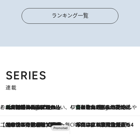
ランキング一覧
SERIES
連載
そおだよおこの関西おいしい、おやつ紀行
［大阪府箕面市］一皿一皿目の前で仕上げられる、料理を巧みに組み込んだアシェットデセールコース「ミチル アシェット デセール（Michiru assiette dessert）」
4 Hours Ago
47都道府県の手みやげ ひんやりスイーツで夏を満喫
【和歌山県】この夏絶対食べたい 冷やしておいしいおやつ3選 みかんがごろっと丸ごと入ったジュレ
4 Hours Ago
【CREA×星野リゾート】唯一無二。癒しと発見が待つ場所へ
2026.8.7
【トンボの足水浴】ヒノキの香りに包まれて涼感マックス！約13℃の湧水かけ流しを避暑地「星野温泉 トンボの湯」で体験
CREA'S CHOICE
2026.8.7
「立川にも歌舞伎があるんだよ」 片岡仁左衛門・市川中車ら豪華座組みで4年目の立川立飛歌舞伎へ