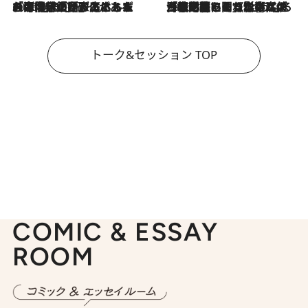
2026.8.3
「今後値上げがあるとすれば…」「リスクがあるのは今年の冬」エネルギー専門家が語る、ホルムズ海峡封鎖が家庭にもたらす“ある心配”
2026.8.3
「住宅建てられない…」「サーチャージ料の高値が続いている」ホルムズ海峡封鎖による影響はいつまで続く？《エネルギー専門家に聞く“どうなる日本の暮らし”》
トーク&セッション TOP
COMIC & ESSAY
ROOM