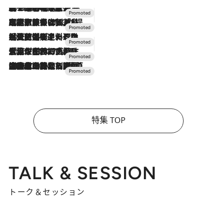
2026.8.7
【トンボの足水浴】ヒノキの香りに包まれて涼感マックス！約13℃の湧水かけ流しを避暑地「星野温泉 トンボの湯」で体験
2026.7.31
【ホテル帰省】という選択肢をOMOが提案。家族とほどよい距離を保つには「昼は実家、夜は気兼ねなくホテルで！」
2026.7.24
【夏限定ディナーコース】旬を迎える稚鮎や花ズッキーニなどをイタリア・トスカーナの郷土料理の手法で満喫！
2026.7.17
「土佐和ハーブかき氷」がOMO7高知に登場！生姜、山椒、大葉など目にも舌にも涼を呼ぶ郷土の味
2026.7.10
NEW OPEN！【界 草津】名湯の地に誕生。趣の異なる2種の温泉と上州ならではの会席・蕎麦割烹など美食を味わう究極の癒やし旅
特集 TOP
TALK & SESSION
トーク＆セッション