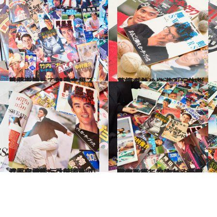
2019.2.5
風間トオル、加勢大周、筒井道隆…… セーターブックを知っていますか？
カルチャー
2019.2.13
芸能人セーターブック史を探るため あの「日本ヴォーグ社」に潜入した！
カルチャー
2019.2.28
セーターブックを語り尽くす座談会 三大出版社の濃厚な個性を比較する
カルチャー
2019.3.10
有吉弘行、竹内力、西島秀俊も出てた セーターブックを楽しく味わう分類学
カルチャー