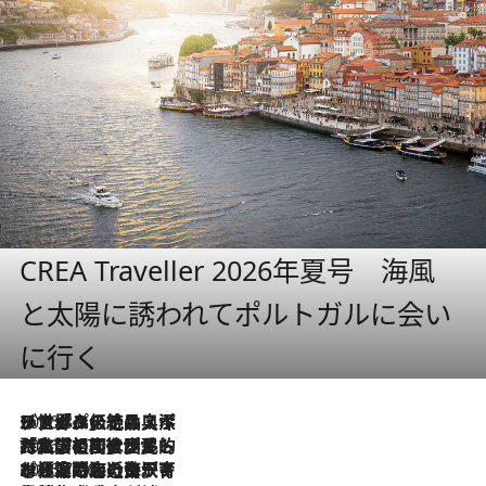
CREA Traveller 2026年夏号 海風
と太陽に誘われてポルトガルに会い
に行く
2026.8.8
リスボンの絶品スイーツ「パステル・デ・ナタ」とは？ポルトガル伝統の奥深い世界へ
2026.7.27
「私の祖国はポルトガル語です」国民的詩人フェルナンド・ペソアと、彼が愛した文学の街を歩く
2026.7.26
ポルトガル近海が育む極上の海の幸。キリリと冷えた白ワインと愉しむ、シーフード専門店の贅沢