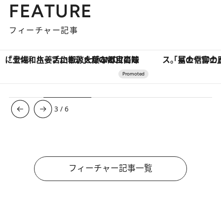
FEATURE
フィーチャー記事
「星のや富士」でデジタルデトックス。冨士信仰の歴史を辿り、心身を調える。
【夏限定ディナーコース】旬を迎
3
/
6
フィーチャー記事一覧