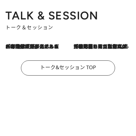
TALK & SESSION
トーク＆セッション
2026.8.3
「今後値上げがあるとすれば…」「リスクがあるのは今年の冬」エネルギー専門家が語る、ホルムズ海峡封鎖が家庭にもたらす“ある心配”
2026.8.3
「住宅建てられない…」「サーチャージ料の高値が続いている」ホルムズ海峡封鎖による影響はいつまで続く？《エネルギー専門家に聞く“どうなる日本の暮らし”》
トーク&セッション TOP