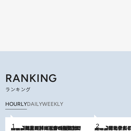
RANKING
ランキング
HOURLY
DAILY
WEEKLY
2026.8.8
「最後に見られてよかった」上野動物園の東園パンダ舎が解体前に特別公開。8月16日まで延長されたパネル展と共に辿る“半世紀”のパンダ飼育《解体工事の図面あり》
2026.8.3
《「文士の子ども被害者の会」発足！》阿川佐和子（72）が語る遠藤周作に北杜夫、劇作家・矢代静一の子どもたちの“文豪プライベート事件簿”