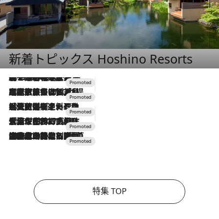
新着トピックス Hoshino Resorts
2026.8.7
【トンボの足水浴】ヒノキの香りに包まれて涼感マックス！約13℃の湧水かけ流しを避暑地「星野温泉 トンボの湯」で体験
2026.7.31
【ホテル帰省】という選択肢をOMOが提案。家族とほどよい距離を保つには「昼は実家、夜は気兼ねなくホテルで！」
2026.7.24
【夏限定ディナーコース】旬を迎える稚鮎や花ズッキーニなどをイタリア・トスカーナの郷土料理の手法で満喫！
2026.7.17
「土佐和ハーブかき氷」がOMO7高知に登場！生姜、山椒、大葉など目にも舌にも涼を呼ぶ郷土の味
2026.7.10
NEW OPEN！【界 草津】名湯の地に誕生。趣の異なる2種の温泉と上州ならではの会席・蕎麦割烹など美食を味わう究極の癒やし旅
特集 TOP