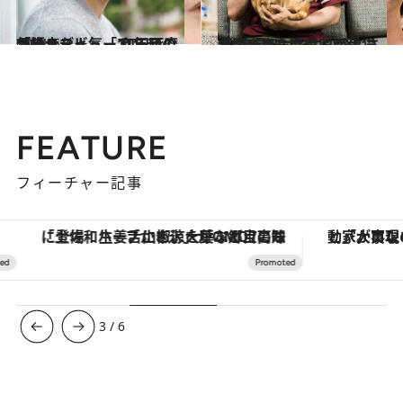
2021.6.4
「テニミュ」「刀ステ」で絶大な人気 和田琢磨が語るデビュー11年目の想い
カルチャー
2021.6.17
「“会長”は相方よりもザ・森東なヤツ」 愛しさ全開！さらば森田が愛猫を語る
カルチャー
FEATURE
フィーチャー記事
「土佐和ハーブかき氷」がOMO7高知に登場！生姜、山椒、大葉など目にも舌にも涼を呼ぶ郷土の味
3
/
6