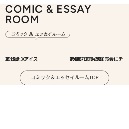
COMIC & ESSAY
ROOM
2026.7.30
第15話 アイス
2026.7.30
第8回「同人誌即売会にチャレンジ その2」
コミック＆エッセイルームTOP