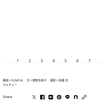
1
2
3
4
5
6
7
構成＝FUNFUN 文＝濱野奈美子 撮影＝佐藤 亘
カルチャー
Share