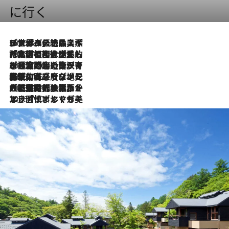
に行く
2026.8.8
リスボンの絶品スイーツ「パステル・デ・ナタ」とは？ポルトガル伝統の奥深い世界へ
2026.7.27
「私の祖国はポルトガル語です」国民的詩人フェルナンド・ペソアと、彼が愛した文学の街を歩く
2026.7.26
ポルトガル近海が育む極上の海の幸。キリリと冷えた白ワインと愉しむ、シーフード専門店の贅沢
2026.7.22
伝統の味をモダンに昇華。高感度な地元客が集う、リスボンの最旬ガストロノミー
2026.7.21
大航海時代の栄華から、震災、独裁、そして革命へ。ポルトガル・首都リスボンの石畳に刻まれた「歴史の光と影」
2026.7.13
エッセイ・ヤマザキマリ「慎ましくも美しき国 ポルトガル」