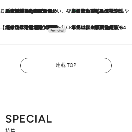
そおだよおこの関西おいしい、おやつ紀行
［大阪府箕面市］一皿一皿目の前で仕上げられる、料理を巧みに組み込んだアシェットデセールコース「ミチル アシェット デセール（Michiru assiette dessert）」
1 Hour Ago
47都道府県の手みやげ ひんやりスイーツで夏を満喫
【和歌山県】この夏絶対食べたい 冷やしておいしいおやつ3選 みかんがごろっと丸ごと入ったジュレ
1 Hour Ago
【CREA×星野リゾート】唯一無二。癒しと発見が待つ場所へ
2026.8.7
【トンボの足水浴】ヒノキの香りに包まれて涼感マックス！約13℃の湧水かけ流しを避暑地「星野温泉 トンボの湯」で体験
CREA'S CHOICE
2026.8.7
「立川にも歌舞伎があるんだよ」 片岡仁左衛門・市川中車ら豪華座組みで4年目の立川立飛歌舞伎へ
連載 TOP
SPECIAL
特集