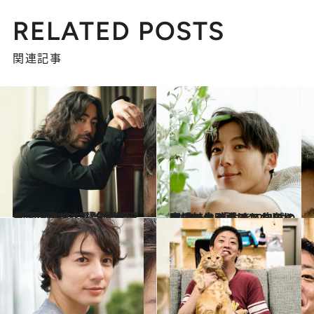
RELATED POSTS
関連記事
2021.6.22
“村西とおる”再び！ 山田孝之が明かす 『全裸監督』シーズン2撮影秘話
カルチャー
2021.6.7
高橋一生が語るアウトドアの魅力 「生きていると実感できるのは、 自然の中にいる時だけかもしれない」
ライフスタイル