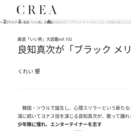
トップ
カルチャー
厳選「いい男」大図鑑
良知真次が「ブラック メリーポピンズ」で初演に続いてふ
厳選「いい男」大図鑑
vol.102
良知真次が「ブラック メ
くれい 響
韓国・ソウルで誕生し、心理スリラーという新たなジ
演に続いてヨナス役を演じる良知真次が、歌って踊れ
少年隊に憧れ、エンターテイナーを志す