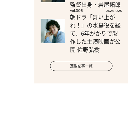
監督出身・岩屋拓郎
vol.305
2024.10.25
朝ドラ「舞い上が
れ！」の水島役を経
て、6年がかりで製
作した主演映画が公
開 佐野弘樹
連載記事一覧