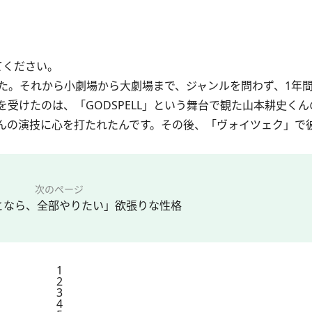
てください。
。それから小劇場から大劇場まで、ジャンルを問わず、1年間で
受けたのは、「GODSPELL」という舞台で観た山本耕史く
んの演技に心を打たれたんです。その後、「ヴォイツェク」で
次のページ
となら、全部やりたい」欲張りな性格
1
2
3
4