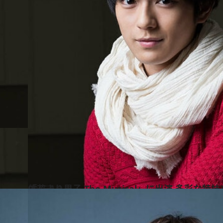
2016.1.1
「花より男子 The Musical」に出演 多彩な特技を持つ帰国子女・真剣佑
カルチャー