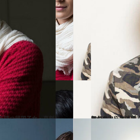
2015.1.9
舞台を中心に活躍する実力派、浦井健治が何でもありのマサラ・ミュージカルに主演
カルチャー