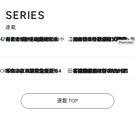
SERIES
連載
47都道府県の手みやげ ひんやりスイーツで夏を満喫
【兵庫県】この夏絶対食べたい 冷やしておいしいおやつ3選 淡路島の恵みをジェラートに集約
11 Hours Ago
【CREA×星野リゾート】唯一無二。癒しと発見が待つ場所へ
2026.8.7
【トンボの足水浴】ヒノキの香りに包まれて涼感マックス！約13℃の湧水かけ流しを避暑地「星野温泉 トンボの湯」で体験
CREA'S CHOICE
2026.8.7
「立川にも歌舞伎があるんだよ」 片岡仁左衛門・市川中車ら豪華座組みで4年目の立川立飛歌舞伎へ
田中稲の勝手に再ブーム
2026.8.7
「湘南乃風に憧れて」観客大盛上がりの“タオル回し”に、ラッパー顔負けの高速歌唱まで…さだまさし（74）のアグレッシブすぎる現在地
連載 TOP