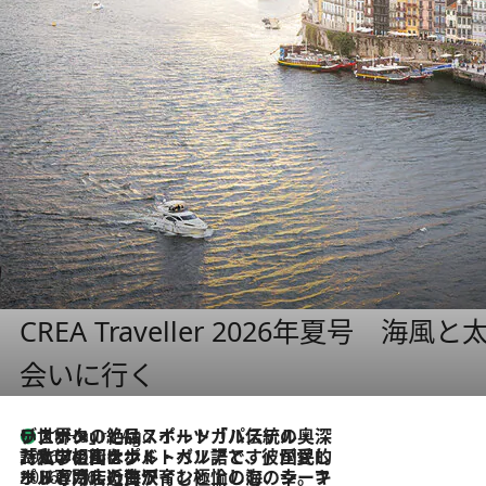
CREA Traveller 2026年夏号
会いに行く
リスボンの絶品スイーツ「パステル・デ・ナタ」とは？ポルトガル伝統の奥深い世界へ
11 Hours Ago
2026.7.27
「私の祖国はポルトガル語です」国民的詩人フェルナンド・ペソアと、彼が愛した文学の街を歩く
2026.7.26
ポルトガル近海が育む極上の海の幸。キリリと冷えた白ワインと愉しむ、シーフード専門店の贅沢