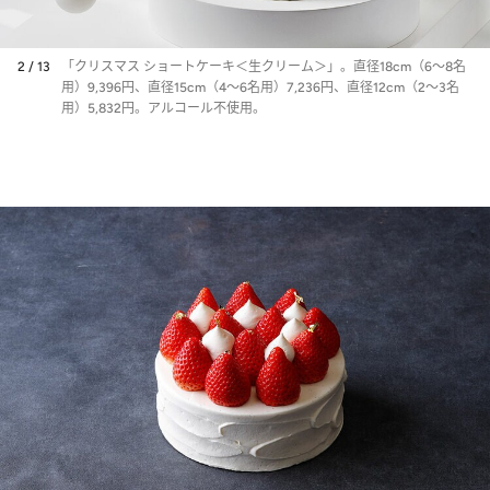
2 / 13
「クリスマス ショートケーキ＜生クリーム＞」。直径18cm（6～8名
用）9,396円、直径15cm（4～6名用）7,236円、直径12cm（2～3名
用）5,832円。アルコール不使用。