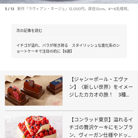
5 / 13
新作「ラヴィアン・ネージュ」12,000円。直径12cm。4～6名様用。
次の記事を読む
イチゴが溢れ、バラが咲き誇る スタイリッシュな進化系のシ
ョートケーキで注目の的に【9選】
【ジャン＝ポール・エヴァ
ン】〈新しい世界〉をイメー
ジしたカカオの旅！ 3種の
ビュッシュ ドゥ ノエルが登
場
【コンラッド東京】溢れるイ
チゴの贅沢ケーキにモンブラ
ン、ヴィーガン仕様やドッグ