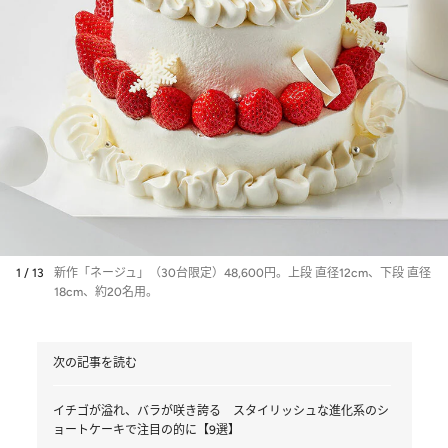
1 / 13
新作「ネージュ」（30台限定）48,600円。上段 直径12cm、下段 直径
18cm、約20名用。
次の記事を読む
イチゴが溢れ、バラが咲き誇る スタイリッシュな進化系のシ
ョートケーキで注目の的に【9選】