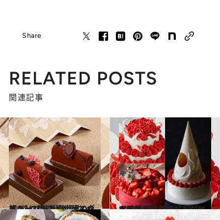
Share
RELATED POSTS
関連記事
2024.11.29
【ジャン＝ポール・エヴァン】〈新しい世界〉をイメージしたカカオの旅！ 3種のビュッシュ ドゥ ノエルが登場
グルメ
2024.12.2
イチゴが溢れ、バラが咲き誇る スタイリッシュな進化系のショートケーキで注目の的に【9選】
グルメ