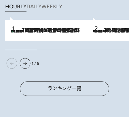
HOURLY
DAILY
WEEKLY
「最後に見られてよかった」上野動物園の東園パンダ舎が解体前に特別公開。8月16日まで延長されたパネル展と共に辿る“半世紀”のパンダ飼育《解体工事の図面あり》
11 Hours Ago
2026.8.7
「湘南乃風に憧れて」観客大盛上がりの“タオル回し”に、ラッパー顔負けの高速歌唱まで…さだまさし（74）のアグレッシブすぎる現在地
1 / 5
ランキング一覧