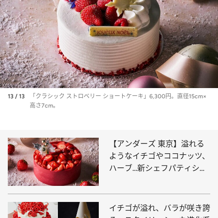
13 / 13
「クラシック ストロベリー ショートケーキ」6,300円。直径15cm×
高さ7cm。
【アンダーズ 東京】溢れる
ようなイチゴやココナッツ、
ハーブ…新シェフパティシエ
の煌めくクリスマスケーキ
イチゴが溢れ、バラが咲き誇