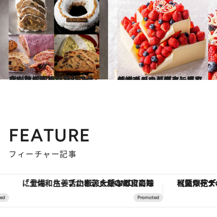
2024.12.3
食べ比べする熱狂的ファンも急増中！ 憧れホテルが誇る本格“シュトーレン”【10選】
グルメ
2024.10.19
【コンラッド東京】溢れるイチゴの贅沢ケーキにモンブラン、ヴィーガン仕様やドッグ用まで充実のラインナップ
グルメ
FEATURE
フィーチャー記事
「土佐和ハーブかき氷」がOMO7高知に登場！生姜、山椒、大葉など目にも舌にも涼を呼ぶ郷土の味
【夏限定ディナーコース】旬を迎