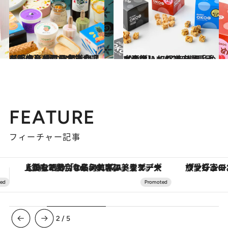
2023.7.23
【画像】【西日本エリアを総まとめ】47都道府県の手土産 夏にうれしい！ ひんやりおやつ大集合
グルメ
2024.1.4
【画像】47都道府県「手土産グルメ」2024 “西日本の旨いもの”を総まとめ
グルメ
FEATURE
フィーチャー記事
ヴァシュロン・コンスタンタン「オーヴァーシーズ・オートマティック」。旅愛好家のお気に入りコレクションから、ジェンダーレスな新作が登場
3
/
5