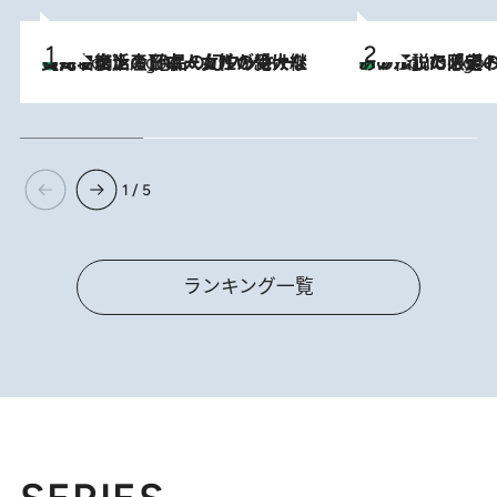
【ハワイ土産】ローカルの絶大な支持で復活！ 絶品の幻クッキー《元ファンの日本人女性が受け継いだ名店》
2 Hours Ago
あの伝説の限定トートも！ リニューアルした「ディーン＆
2 Hours Ago
1 / 5
ランキング一覧