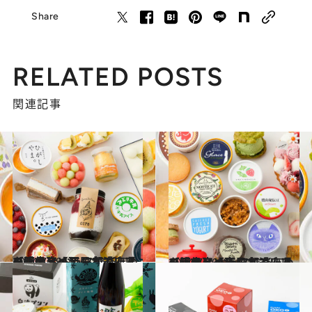
Share
RELATED POSTS
関連記事
2024.7.29
【画像】【西日本エリアを総まとめ】47都道府県の手土産 おうちで楽しめる絶品アイス
グルメ
2024.7.20
【画像】【東日本エリアを総まとめ】47都道府県の手土産 おうちで楽しめる絶品アイス
グルメ