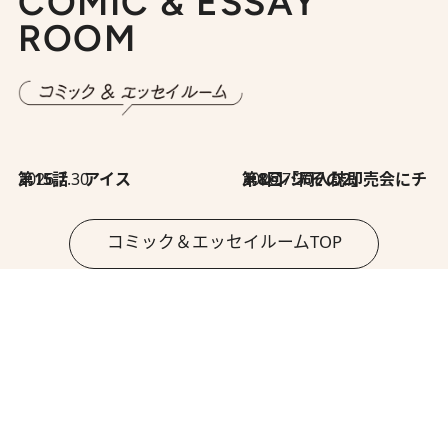
COMIC & ESSAY
ROOM
2026.7.30
第15話 アイス
2026.7.30
第8回「同人誌即売会にチャレンジ その2」
コミック＆エッセイルームTOP