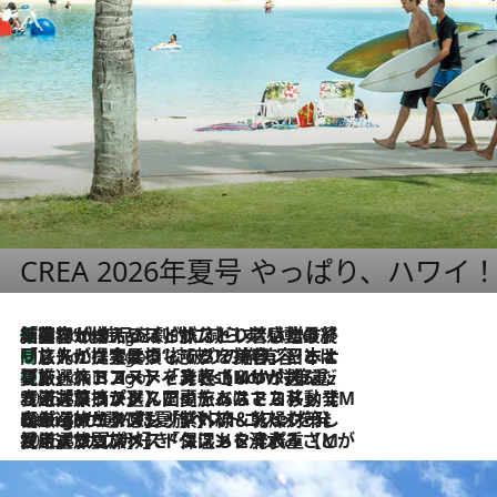
CREA 2026年夏号 やっぱり、ハワイ
「荷物が増えるほど旅ストレスは増す」美容ジャーナリストがたどり着いた最終結論。“化粧品を劇的に減らす”感動の凝縮美容とは
2 Hours Ago
「旅先には金髪ウィッグを持参」日本と同じメイクでは損してる!? 美容ジャーナリストが提案する“掟破りの旅美容”とは
2 Hours Ago
【厳選旅コスメ】「身軽さ＆UV対策重視！」ヘアアーティストshucoが選んだ夏旅ベストコスメを発表【Mサイズジップ】
2 Hours Ago
2026.8.5
【厳選旅コスメ】国内をあちこち移動する河井菜摘が選んだ夏旅ベストコスメ発表！「リラックスアイテムはマスト」【Mサイズジップ】
2026.8.4
【厳選旅コスメ】「紫外線＆乾燥対策しながらメイク感も！」ヘア＆メイクGeorgeが選んだ夏旅ベストコスメを発表！【Mサイズジップ】
2026.8.3
【厳選旅コスメ】「保湿もタイパ重視！」“サウナ好き”タレント清水みさとが愛用する夏旅ベストコスメを発表！【Mサイズジップ】