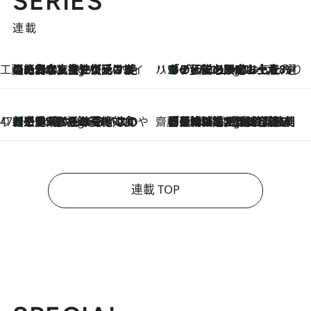
SERIES
連載
工藤まやのおもてなしハワイ
【ハワイ土産】ローカルの絶大な支持で復活！ 絶品の幻クッキー《元ファンの日本人女性が受け継いだ名店》
2 Hours Ago
ハワイ賢者 リサのお気に入りリスト
あの伝説の限定トートも！ リニューアルした「ディーン＆デルーカ ハワイ」で必須のお土産8選
2 Hours Ago
47都道府県の手みやげ ひんやりスイーツで夏を満喫
【三重県】この夏絶対食べたい 冷やしておいしいおやつ3選 お餅×アイスの新感覚スイーツ
2 Hours Ago
齋藤 薫 美容脳ルネサンス
「荷物が増えるほど旅ストレスは増す」美容ジャーナリストがたどり着いた最終結論。“化粧品を劇的に減らす”感動の凝縮美容とは
2 Hours Ago
連載 TOP