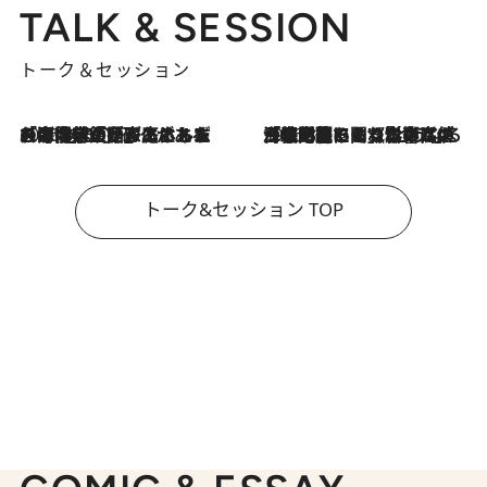
TALK & SESSION
トーク＆セッション
2026.8.3
「今後値上げがあるとすれば…」「リスクがあるのは今年の冬」エネルギー専門家が語る、ホルムズ海峡封鎖が家庭にもたらす“ある心配”
2026.8.3
「住宅建てられない…」「サーチャージ料の高値が続いている」ホルムズ海峡封鎖による影響はいつまで続く？《エネルギー専門家に聞く“どうなる日本の暮らし”》
トーク&セッション TOP