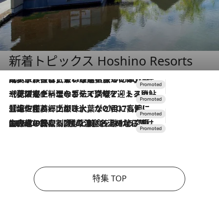
新着トピックス Hoshino Resorts
2026.7.31
【ホテル帰省】という選択肢をOMOが提案。家族とほどよい距離を保つには「昼は実家、夜は気兼ねなくホテルで！」
2026.7.24
【夏限定ディナーコース】旬を迎える稚鮎や花ズッキーニなどをイタリア・トスカーナの郷土料理の手法で満喫！
2026.7.17
「土佐和ハーブかき氷」がOMO7高知に登場！生姜、山椒、大葉など目にも舌にも涼を呼ぶ郷土の味
2026.7.10
NEW OPEN！【界 草津】名湯の地に誕生。趣の異なる2種の温泉と上州ならではの会席・蕎麦割烹など美食を味わう究極の癒やし旅
特集 TOP