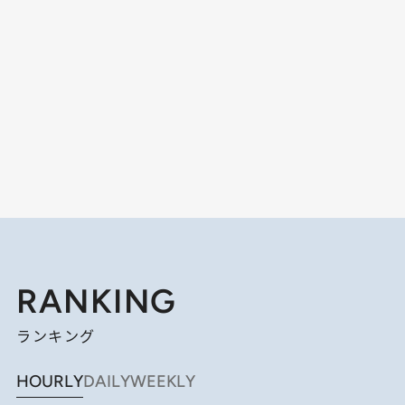
RANKING
ランキング
HOURLY
DAILY
WEEKLY