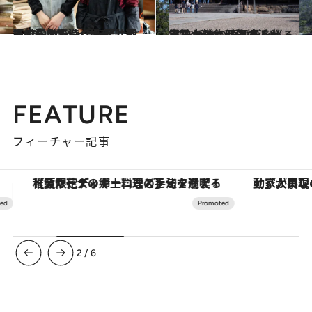
2023.9.20
【松江・玉造 湯町窯】目玉焼きがふっくら仕上がる “エッグベイカー”は不朽の名作
旅＆お出かけ
2023.9.16
【神々が集う聖地・出雲】 祈りの原風景を巡る出雲大社、稲佐の浜へ
旅＆お出かけ
FEATURE
フィーチャー記事
「大事なのは地域の意識を変えること」。ロレックス賞受賞の自然保護活動家が実現させたナイジェリアの自然環境の復活
ヴァシュロン・コンスタンタン
3
/
6