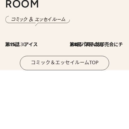
ROOM
2026.7.30
第15話 アイス
2026.7.30
第8回「同人誌即売会にチャレンジ その2」
コミック＆エッセイルームTOP