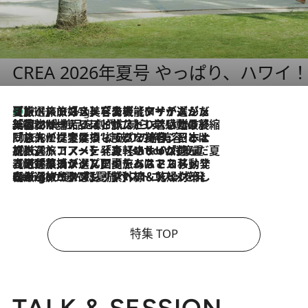
CREA 2026年夏号 やっぱり、ハワイ
【厳選旅コスメ】「多機能アイテムがメイン！」旅好き美容エディターが選んだ夏旅ベストコスメを発表【Mサイズジップ】
11 Hours Ago
2026.8.6
「荷物が増えるほど旅ストレスは増す」美容ジャーナリストがたどり着いた最終結論。“化粧品を劇的に減らす”感動の凝縮美容とは
2026.8.6
「旅先には金髪ウィッグを持参」日本と同じメイクでは損してる!? 美容ジャーナリストが提案する“掟破りの旅美容”とは
2026.8.6
【厳選旅コスメ】「身軽さ＆UV対策重視！」ヘアアーティストshucoが選んだ夏旅ベストコスメを発表【Mサイズジップ】
2026.8.5
【厳選旅コスメ】国内をあちこち移動する河井菜摘が選んだ夏旅ベストコスメ発表！「リラックスアイテムはマスト」【Mサイズジップ】
2026.8.4
【厳選旅コスメ】「紫外線＆乾燥対策しながらメイク感も！」ヘア＆メイクGeorgeが選んだ夏旅ベストコスメを発表！【Mサイズジップ】
特集 TOP
TALK & SESSION