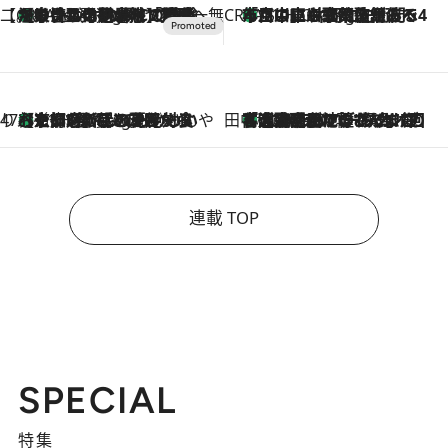
【CREA×星野リゾート】唯一無二。癒しと発見が待つ場所へ
【トンボの足水浴】ヒノキの香りに包まれて涼感マックス！約13℃の湧水かけ流しを避暑地「星野温泉 トンボの湯」で体験
9 Hours Ago
CREA'S CHOICE
「立川にも歌舞伎があるんだよ」 片岡仁左衛門・市川中車ら豪華座組みで4年目の立川立飛歌舞伎へ
11 Hours Ago
47都道府県の手みやげ ひんやりスイーツで夏を満喫
【京都府】この夏絶対食べたい 冷やしておいしいおやつ3選 ひと口目から心を掴む新緑のテリーヌ
11 Hours Ago
田中稲の勝手に再ブーム
「湘南乃風に憧れて」観客大盛上がりの“タオル回し”に、ラッパー顔負けの高速歌唱まで…さだまさし（74）のアグレッシブすぎる現在地
2026.8.7
連載 TOP
SPECIAL
特集