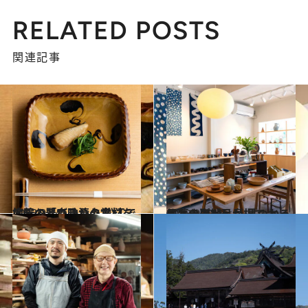
RELATED POSTS
関連記事
2023.9.24
山陰のとびきりの食材を 地元の器で味わう 松江で人気の「森乃清夕堂」
旅＆お出かけ
2023.9.23
民藝の聖地・島根で とっておきの一品が 見つかるショップ3軒
旅＆お出かけ