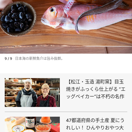
9 / 9
日本海の新鮮魚介は旨み抜群。
【松江・玉造 湯町窯】目玉
焼きがふっくら仕上がる “エ
ッグベイカー”は不朽の名作
47都道府県の手土産 夏にう
れしい！ ひんやりおやつ大