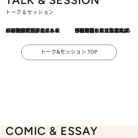
トーク＆セッション
2026.8.3
「今後値上げがあるとすれば…」「リスクがあるのは今年の冬」エネルギー専門家が語る、ホルムズ海峡封鎖が家庭にもたらす“ある心配”
2026.8.3
「住宅建てられない…」「サーチャージ料の高値が続いている」ホルムズ海峡封鎖による影響はいつまで続く？《エネルギー専門家に聞く“どうなる日本の暮らし”》
トーク&セッション TOP
COMIC & ESSAY