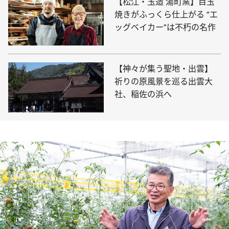
【松江・玉造 湯町窯】目玉
焼きがふっくら仕上がる “エ
ッグベイカー”は不朽の名作
【神々が集う聖地・出雲】
祈りの原風景を巡る出雲大
社、稲佐の浜へ