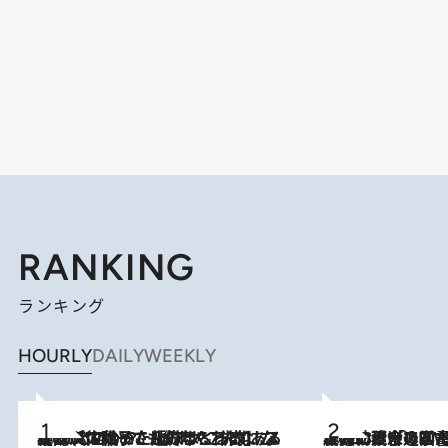
RANKING
ランキング
HOURLY
DAILY
WEEKLY
2026.8.5
【阿川佐和子さんの年とる力】なぜ70代で始めた趣味は“こんなに楽しい”のか？ ピアノ、俳句…スランプに陥っても続けられる“ある秘訣”とは
2026.8.3
慶應幼稚舎の図書室からテレビの世界に飛び込んだ阿川佐和子（72）、「N