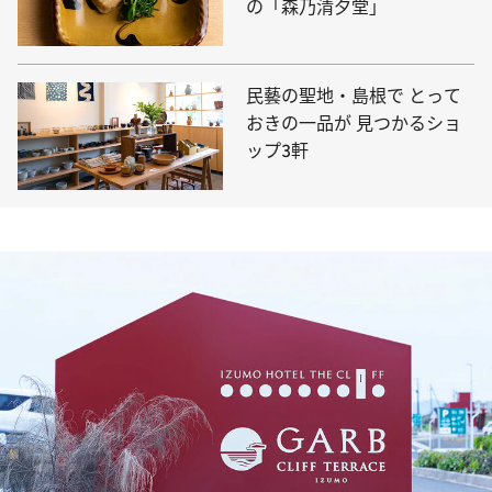
の「森乃清夕堂」
民藝の聖地・島根で とって
おきの一品が 見つかるショ
ップ3軒