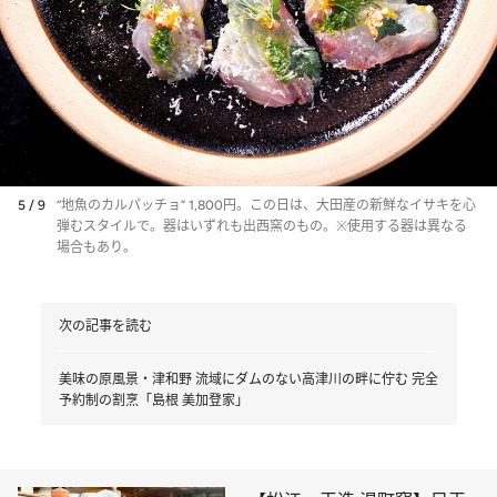
5 / 9
“地魚のカルパッチョ” 1,800円。この日は、大田産の新鮮なイサキを心
弾むスタイルで。器はいずれも出西窯のもの。※使用する器は異なる
場合もあり。
次の記事を読む
美味の原風景・津和野 流域にダムのない高津川の畔に佇む 完全
予約制の割烹「島根 美加登家」