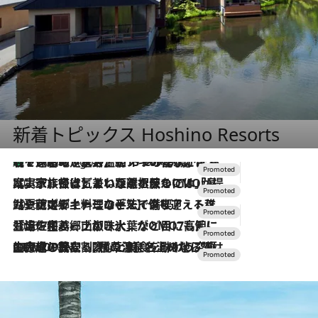
新着トピックス Hoshino Resorts
【トンボの足水浴】ヒノキの香りに包まれて涼感マックス！約13℃の湧水かけ流しを避暑地「星野温泉 トンボの湯」で体験
9 Hours Ago
2026.7.31
【ホテル帰省】という選択肢をOMOが提案。家族とほどよい距離を保つには「昼は実家、夜は気兼ねなくホテルで！」
2026.7.24
【夏限定ディナーコース】旬を迎える稚鮎や花ズッキーニなどをイタリア・トスカーナの郷土料理の手法で満喫！
2026.7.17
「土佐和ハーブかき氷」がOMO7高知に登場！生姜、山椒、大葉など目にも舌にも涼を呼ぶ郷土の味
2026.7.10
NEW OPEN！【界 草津】名湯の地に誕生。趣の異なる2種の温泉と上州ならではの会席・蕎麦割烹など美食を味わう究極の癒やし旅