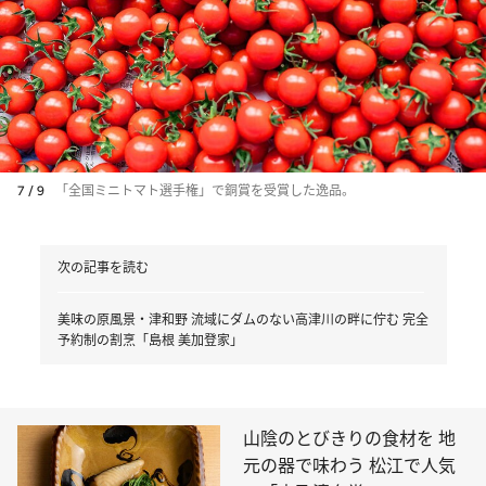
7 / 9
「全国ミニトマト選手権」で銅賞を受賞した逸品。
次の記事を読む
美味の原風景・津和野 流域にダムのない高津川の畔に佇む 完全
予約制の割烹「島根 美加登家」
山陰のとびきりの食材を 地
元の器で味わう 松江で人気