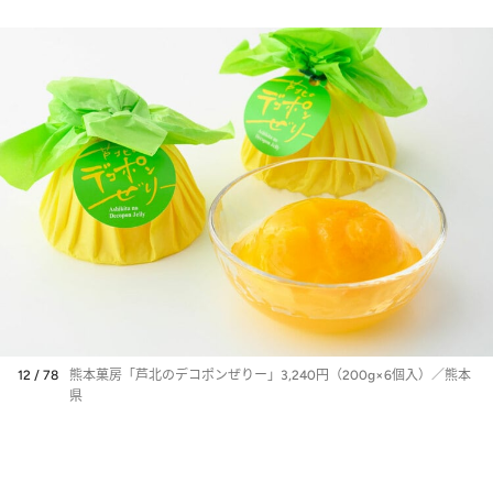
12 / 78
熊本菓房「芦北のデコポンぜりー」3,240円（200g×6個入）／熊本
県