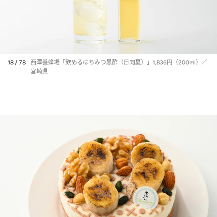
18 / 78
西澤養蜂場「飲めるはちみつ黒酢（日向夏）」1,836円（200ml）／
宮崎県