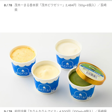
8 / 78
茂木一まる香本家「茂木ビワゼリー」2,484円（50g×6個入）／長崎
県
9 / 78
前田冷菓「ちりんちりんアイス」4,500円（100ml×8個入）／長崎県