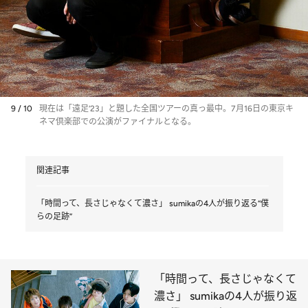
9 / 10
現在は「遠足‘23」と題した全国ツアーの真っ最中。7月16日の東京キ
ネマ倶楽部での公演がファイナルとなる。
関連記事
「時間って、長さじゃなくて濃さ」 sumikaの4人が振り返る“僕
らの足跡”
「時間って、長さじゃなくて
濃さ」 sumikaの4人が振り返