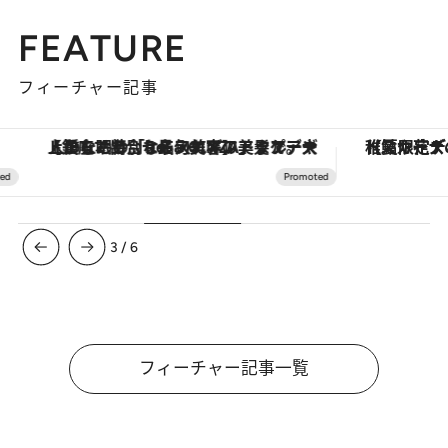
FEATURE
フィーチャー記事
【銀座で出合う最旬美容】美髪ケアや上質な眠り…セルフケアのアップデートから、特別な名入れギフトまで。大人のための「ReFa GINZA」クルーズ
【夏限定ディナーコース】旬を迎
3
/
6
フィーチャー記事一覧