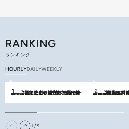
RANKING
ランキング
HOURLY
DAILY
WEEKLY
2026.8.3
《「文士の子ども被害者の会」発足！》阿川佐和子（72）が語る遠藤周作に北杜夫、劇作家・矢代静一の子どもたちの“文豪プライベート事件簿”
2026.8.8
「最後に見られてよかった」上野動物園の東園パンダ舎が解体前に特別公開。8月16日まで延長されたパネル展と共に辿る“半世紀”のパンダ飼育《解体工事の図面あり》
1 / 5