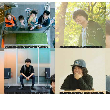
2023.3.14
「時間って、長さじゃなくて濃さ」 sumikaの4人が振り返る“僕らの足跡”
カルチャー
2021.12.22
「音楽が、一生苦楽を共にする相手」 菅田将暉や矢部浩之への曲提供が話題 石崎ひゅーいの原点と素顔を覗く
カルチャー
2021.9.8
崎山蒼志インタビュー コロナ禍のカオスな時代だからこそ 少しでも希望がある歌を歌いたい
カルチャー
2023.3.15
ライブがかっこいい、CD何周でも 聴ける、創作意欲が刺激される…… 渋谷直角が推すインディーズバンド
ファッション