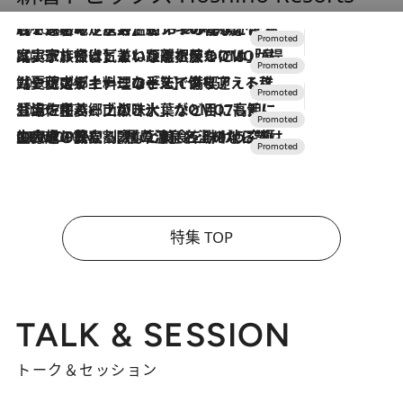
2026.8.7
【トンボの足水浴】ヒノキの香りに包まれて涼感マックス！約13℃の湧水かけ流しを避暑地「星野温泉 トンボの湯」で体験
2026.7.31
【ホテル帰省】という選択肢をOMOが提案。家族とほどよい距離を保つには「昼は実家、夜は気兼ねなくホテルで！」
2026.7.24
【夏限定ディナーコース】旬を迎える稚鮎や花ズッキーニなどをイタリア・トスカーナの郷土料理の手法で満喫！
2026.7.17
「土佐和ハーブかき氷」がOMO7高知に登場！生姜、山椒、大葉など目にも舌にも涼を呼ぶ郷土の味
2026.7.10
NEW OPEN！【界 草津】名湯の地に誕生。趣の異なる2種の温泉と上州ならではの会席・蕎麦割烹など美食を味わう究極の癒やし旅
特集 TOP
TALK & SESSION
トーク＆セッション