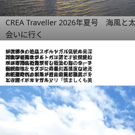
CREA Traveller 2026年夏号
会いに行く
2026.8.8
リスボンの絶品スイーツ「パステル・デ・ナタ」とは？ポルトガル伝統の奥深い世界へ
2026.7.27
「私の祖国はポルトガル語です」国民的詩人フェルナンド・ペソアと、彼が愛した文学の街を歩く
2026.7.26
ポルトガル近海が育む極上の海の幸。キリリと冷えた白ワインと愉しむ、シーフード専門店の贅沢
2026.7.22
伝統の味をモダンに昇華。高感度な地元客が集う、リスボンの最旬ガストロノミー
2026.7.21
大航海時代の栄華から、震災、独裁、そして革命へ。ポルトガル・首都リスボンの石畳に刻まれた「歴史の光と影」
2026.7.13
エッセイ・ヤマザキマリ「慎ましくも美しき国 ポルトガル」