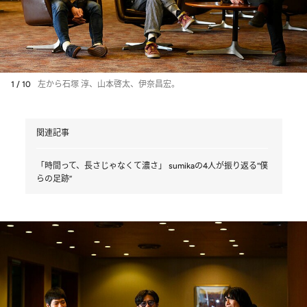
1 / 10
左から石塚 淳、山本啓太、伊奈昌宏。
関連記事
「時間って、長さじゃなくて濃さ」 sumikaの4人が振り返る“僕
らの足跡”