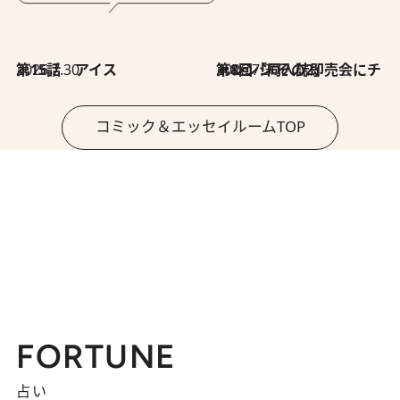
2026.7.30
第15話 アイス
2026.7.30
第8回「同人誌即売会にチャレンジ その2」
コミック＆エッセイルームTOP
FORTUNE
占い