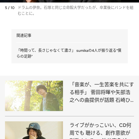
5 / 10
ドラムの伊奈。石塚と同じ立命館大学だったが、卒業後にバンドを組
むことに。
関連記事
「時間って、長さじゃなくて濃さ」 sumikaの4人が振り返る“僕
らの足跡”
「音楽が、一生苦楽を共にす
る相手」 菅田将暉や矢部浩
之への曲提供が話題 石崎ひ
ゅーいの原点と素顔を覗く
ライブがかっこいい、CD何
周でも 聴ける、創作意欲が