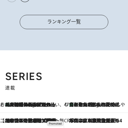
ランキング一覧
SERIES
連載
そおだよおこの関西おいしい、おやつ紀行
［大阪府箕面市］一皿一皿目の前で仕上げられる、料理を巧みに組み込んだアシェットデセールコース「ミチル アシェット デセール（Michiru assiette dessert）」
8 Hours Ago
47都道府県の手みやげ ひんやりスイーツで夏を満喫
【和歌山県】この夏絶対食べたい 冷やしておいしいおやつ3選 みかんがごろっと丸ごと入ったジュレ
8 Hours Ago
【CREA×星野リゾート】唯一無二。癒しと発見が待つ場所へ
2026.8.7
【トンボの足水浴】ヒノキの香りに包まれて涼感マックス！約13℃の湧水かけ流しを避暑地「星野温泉 トンボの湯」で体験
CREA'S CHOICE
2026.8.7
「立川にも歌舞伎があるんだよ」 片岡仁左衛門・市川中車ら豪華座組みで4年目の立川立飛歌舞伎へ