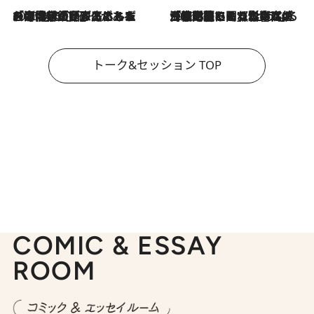
2026.8.3
「今後値上げがあるとすれば…」「リスクがあるのは今年の冬」エネルギー専門家が語る、ホルムズ海峡封鎖が家庭にもたらす“ある心配”
2026.8.3
「住宅建てられない…」「サーチャージ料の高値が続いている」ホルムズ海峡封鎖による影響はいつまで続く？《エネルギー専門家に聞く“どうなる日本の暮らし”》
トーク&セッション TOP
COMIC & ESSAY
ROOM