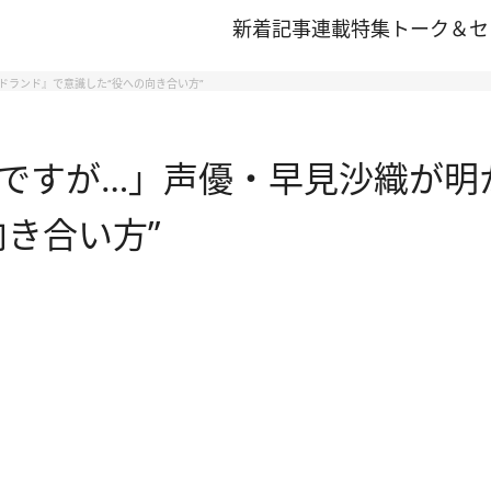
新着記事
連載
特集
トーク＆セ
ドランド』で意識した“役への向き合い方”
ですが…」声優・早見沙織が明
き合い方”