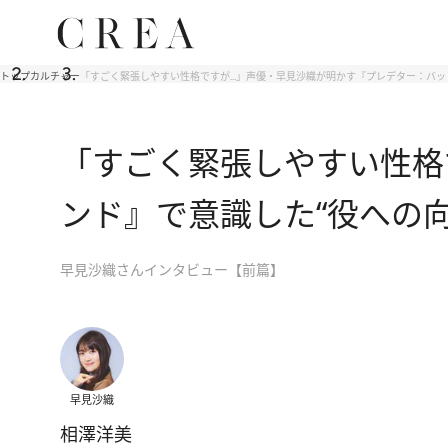
トップ
カルチャー
「すごく緊張しやすい性格ですが…」声優・早見沙織が明かす『プレデター：バッ
「すごく緊張しやすい性格
ンド』で意識した“役への向
早見沙織さんインタビュー【前篇】
早見沙織
相澤洋美