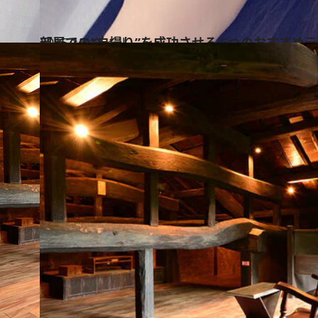
2015.12.13
部屋での“自撮り”を成功させる 5つのおすすめ
ライフスタイル