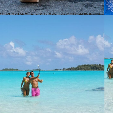
真に焼き付ける とっておきのコツをプロが教えます