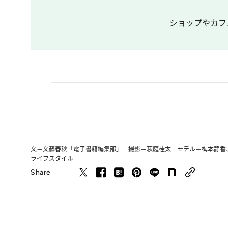
ショップやカフ
文＝文藝春秋「電子書籍編集部」 撮影＝萩庭桂太 モデル＝梅本静香
ライフスタイル
Share