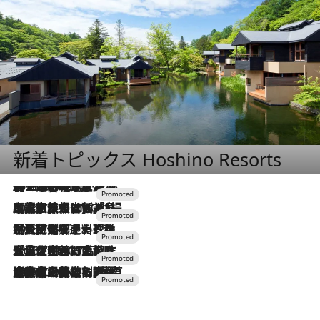
新着トピックス Hoshino Resorts
2026.8.7
【トンボの足水浴】ヒノキの香りに包まれて涼感マックス！約13℃の湧水かけ流しを避暑地「星野温泉 トンボの湯」で体験
2026.7.31
【ホテル帰省】という選択肢をOMOが提案。家族とほどよい距離を保つには「昼は実家、夜は気兼ねなくホテルで！」
2026.7.24
【夏限定ディナーコース】旬を迎える稚鮎や花ズッキーニなどをイタリア・トスカーナの郷土料理の手法で満喫！
2026.7.17
「土佐和ハーブかき氷」がOMO7高知に登場！生姜、山椒、大葉など目にも舌にも涼を呼ぶ郷土の味
2026.7.10
NEW OPEN！【界 草津】名湯の地に誕生。趣の異なる2種の温泉と上州ならではの会席・蕎麦割烹など美食を味わう究極の癒やし旅