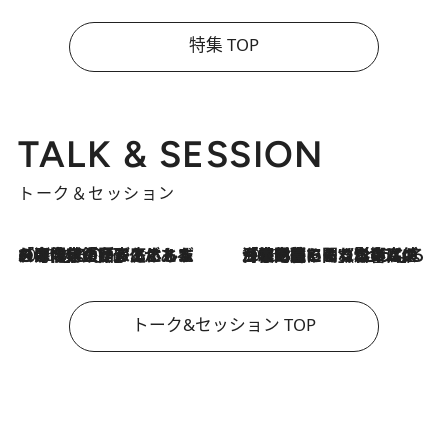
特集 TOP
TALK & SESSION
トーク＆セッション
2026.8.3
「今後値上げがあるとすれば…」「リスクがあるのは今年の冬」エネルギー専門家が語る、ホルムズ海峡封鎖が家庭にもたらす“ある心配”
2026.8.3
「住宅建てられない…」「サーチャージ料の高値が続いている」ホルムズ海峡封鎖による影響はいつまで続く？《エネルギー専門家に聞く“どうなる日本の暮らし”》
トーク&セッション TOP