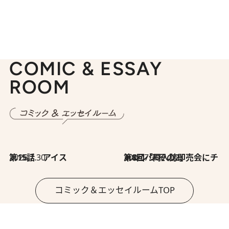
COMIC & ESSAY
ROOM
2026.7.30
第15話 アイス
2026.7.30
第8回「同人誌即売会にチャレンジ その2」
コミック＆エッセイルームTOP