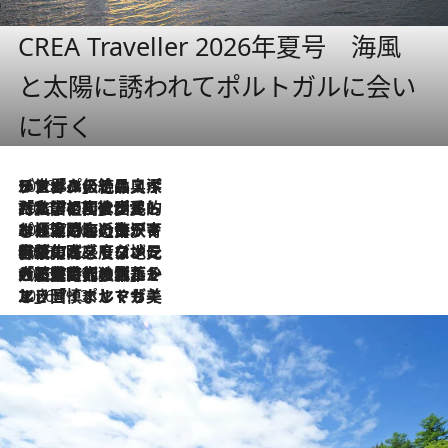
CREA Traveller 2026年夏号 海風
と太陽に誘われてポルトガルに会い
に行く
2026.8.8
リスボンの絶品スイーツ「パステル・デ・ナタ」とは？ポルトガル伝統の奥深い世界へ
2026.7.27
「私の祖国はポルトガル語です」国民的詩人フェルナンド・ペソアと、彼が愛した文学の街を歩く
2026.7.26
ポルトガル近海が育む極上の海の幸。キリリと冷えた白ワインと愉しむ、シーフード専門店の贅沢
2026.7.22
伝統の味をモダンに昇華。高感度な地元客が集う、リスボンの最旬ガストロノミー
2026.7.21
大航海時代の栄華から、震災、独裁、そして革命へ。ポルトガル・首都リスボンの石畳に刻まれた「歴史の光と影」
2026.7.13
エッセイ・ヤマザキマリ「慎ましくも美しき国 ポルトガル」