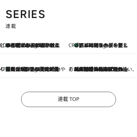
SERIES
連載
ビューティいいもの集め EDITORS' BEST
35℃超えの日の夜、枕にひと吹き！ BAUMのルームスプレーが、ひのきの香りで心まで解きほぐす
8 Hours Ago
CREA'S CHOICE
「眠る時刻をセットする」——眠りの前を整える、バルミューダの新しいアプローチ
8 Hours Ago
47都道府県の手みやげ ひんやりスイーツで夏を満喫
【岡山県】この夏絶対食べたい 冷やしておいしいおやつ3選 フルーツが主役のプリンやアイスが勢揃い
8 Hours Ago
そおだよおこの関西おいしい、おやつ紀行
2026.8.9
［大阪府箕面市］一皿一皿目の前で仕上げられる、料理を巧みに組み込んだアシェットデセールコース「ミチル アシェット デセール（Michiru assiette dessert）」
連載 TOP