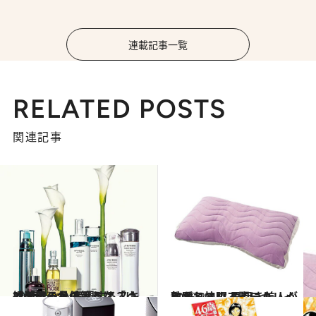
連載記事一覧
RELATED POSTS
関連記事
2015.2.1
綾瀬はるかのような「ゆで卵肌」を 実現するスキンケアの具体策とは？
ビューティ＆ヘルス
2015.2.2
熟睡している間にキレイになれる！ 早起き美人が教える快眠アイテム
ライフスタイル