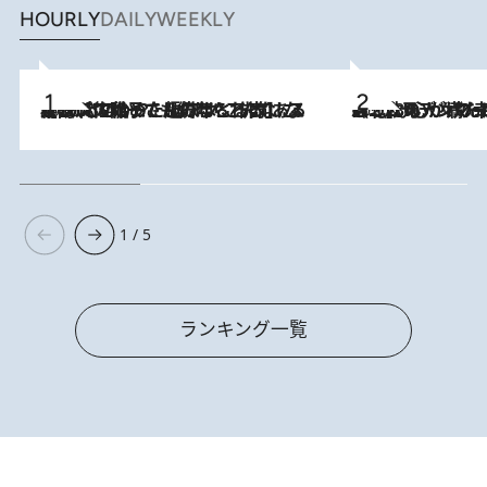
HOURLY
DAILY
WEEKLY
2026.8.5
【阿川佐和子さんの年とる力】なぜ70代で始めた趣味は“こんなに楽しい”のか？ ピアノ、俳句…スランプに陥っても続けられる“ある秘訣”とは
2026.8.8
《北欧の人々の幸福度が高いのは…》元デンマーク親善大使が出会った“心が満たされる暮らし”「いいかげんにヒュッゲしなさい！」
1 / 5
ランキング一覧