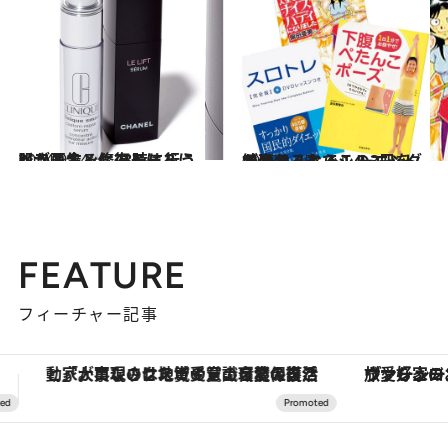
2014.9.24
肌が再生・修復モードにシフトする 23時に行うべきスキンケアとは？
ビューティ＆ヘルス
2015.1.25
続けることでシルエットが変わる！ トレーニングでやせるならこの3冊を
ライフスタイル
FEATURE
フィーチャー記事
ヴァシュロン・コンスタンタン「オーヴァーシーズ・オートマティック」。旅愛好家のお気に入りコレクションから、ジェンダーレスな新作が登場