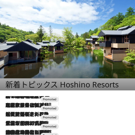
新着トピックス Hoshino Resorts
2026.8.7
【トンボの足水浴】ヒノキの香りに包まれて涼感マックス！約13℃の湧水かけ流しを避暑地「星野温泉 トンボの湯」で体験
2026.7.31
【ホテル帰省】という選択肢をOMOが提案。家族とほどよい距離を保つには「昼は実家、夜は気兼ねなくホテルで！」
2026.7.24
【夏限定ディナーコース】旬を迎える稚鮎や花ズッキーニなどをイタリア・トスカーナの郷土料理の手法で満喫！
2026.7.17
「土佐和ハーブかき氷」がOMO7高知に登場！生姜、山椒、大葉など目にも舌にも涼を呼ぶ郷土の味
2026.7.10
NEW OPEN！【界 草津】名湯の地に誕生。趣の異なる2種の温泉と上州ならではの会席・蕎麦割烹など美食を味わう究極の癒やし旅