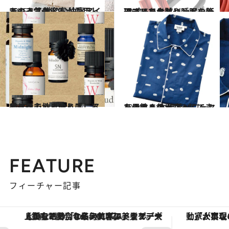
2015.1.24
あの人気美容家が愛用している 心地いい快眠アイテムって？
ライフスタイル
2014.6.8
アプリで歩数や睡眠を管理するリストバンドの新モデルをお試し
ライフスタイル
2013.1.6
オイルでうるおう！ アロマは心地よいと感じる香りを
ビューティ＆ヘルス
2014.11.19
このまま外出だってできちゃう？ お洒落パジャマを男性へのギフトに
ライフスタイル
FEATURE
フィーチャー記事
【銀座で出合う最旬美容】美髪ケアや上質な眠り…セルフケアのアップデートから、特別な名入れギフトまで。大人のための「ReFa GINZA」クルーズ