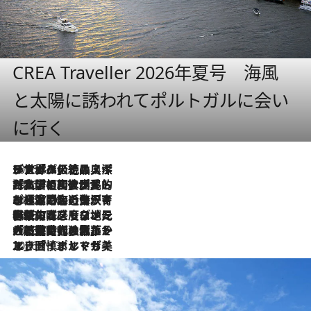
CREA Traveller 2026年夏号 海風
と太陽に誘われてポルトガルに会い
に行く
2026.8.8
リスボンの絶品スイーツ「パステル・デ・ナタ」とは？ポルトガル伝統の奥深い世界へ
2026.7.27
「私の祖国はポルトガル語です」国民的詩人フェルナンド・ペソアと、彼が愛した文学の街を歩く
2026.7.26
ポルトガル近海が育む極上の海の幸。キリリと冷えた白ワインと愉しむ、シーフード専門店の贅沢
2026.7.22
伝統の味をモダンに昇華。高感度な地元客が集う、リスボンの最旬ガストロノミー
2026.7.21
大航海時代の栄華から、震災、独裁、そして革命へ。ポルトガル・首都リスボンの石畳に刻まれた「歴史の光と影」
2026.7.13
エッセイ・ヤマザキマリ「慎ましくも美しき国 ポルトガル」