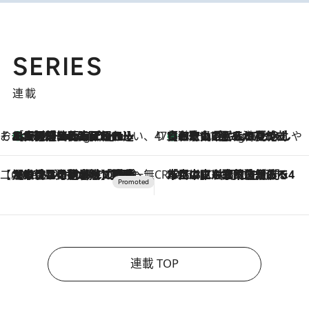
SERIES
連載
そおだよおこの関西おいしい、おやつ紀行
［大阪府箕面市］一皿一皿目の前で仕上げられる、料理を巧みに組み込んだアシェットデセールコース「ミチル アシェット デセール（Michiru assiette dessert）」
10 Hours Ago
47都道府県の手みやげ ひんやりスイーツで夏を満喫
【和歌山県】この夏絶対食べたい 冷やしておいしいおやつ3選 みかんがごろっと丸ごと入ったジュレ
10 Hours Ago
【CREA×星野リゾート】唯一無二。癒しと発見が待つ場所へ
2026.8.7
【トンボの足水浴】ヒノキの香りに包まれて涼感マックス！約13℃の湧水かけ流しを避暑地「星野温泉 トンボの湯」で体験
CREA'S CHOICE
2026.8.7
「立川にも歌舞伎があるんだよ」 片岡仁左衛門・市川中車ら豪華座組みで4年目の立川立飛歌舞伎へ
連載 TOP