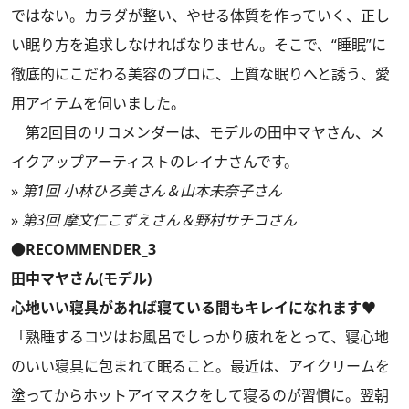
ではない。カラダが整い、やせる体質を作っていく、正し
い眠り方を追求しなければなりません。そこで、“睡眠”に
徹底的にこだわる美容のプロに、上質な眠りへと誘う、愛
用アイテムを伺いました。
第2回目のリコメンダーは、モデルの田中マヤさん、メ
イクアップアーティストのレイナさんです。
»
第1回 小林ひろ美さん＆山本未奈子さん
»
第3回 摩文仁こずえさん＆野村サチコさん
●RECOMMENDER_3
田中マヤさん(モデル)
心地いい寝具があれば寝ている間もキレイになれます♥
「熟睡するコツはお風呂でしっかり疲れをとって、寝心地
のいい寝具に包まれて眠ること。最近は、アイクリームを
塗ってからホットアイマスクをして寝るのが習慣に。翌朝