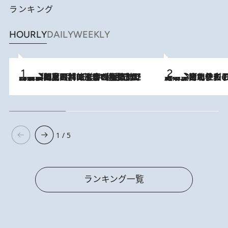
ランキング
HOURLY
DAILY
WEEKLY
2026.8.8
「最後に見られてよかった」上野動物園の東園パンダ舎が解体前に特別公開。8月16日まで延長されたパネル展と共に辿る“半世紀”のパンダ飼育《解体工事の図面あり》
2026.8.3
《「文士の子ども被害者の会」発足！》阿川佐和子（72）が語る遠藤周作に北杜夫、劇作家・矢代静一の子どもたちの“文豪プライベート事件簿”
1 / 5
ランキング一覧