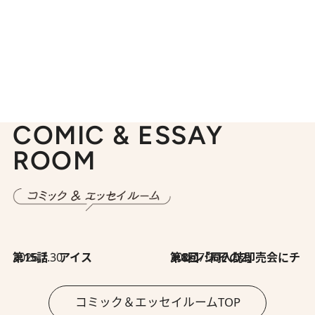
COMIC & ESSAY
ROOM
2026.7.30
第15話 アイス
2026.7.30
第8回「同人誌即売会にチャレンジ その2」
コミック＆エッセイルームTOP