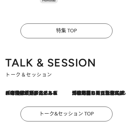
特集 TOP
TALK & SESSION
トーク＆セッション
2026.8.3
「今後値上げがあるとすれば…」「リスクがあるのは今年の冬」エネルギー専門家が語る、ホルムズ海峡封鎖が家庭にもたらす“ある心配”
2026.8.3
「住宅建てられない…」「サーチャージ料の高値が続いている」ホルムズ海峡封鎖による影響はいつまで続く？《エネルギー専門家に聞く“どうなる日本の暮らし”》
トーク&セッション TOP