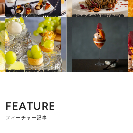
2025.9.23
遊びゴコロ満載の「ハロウィンアフタヌーンティー」おいしくて“コワかわいい”写真映えメニューを堪能！
旅＆お出かけ
2025.9.16
和のオータムアフタヌーンティー3選【東京・京都】五感で愉しむ旬の味覚、ホテルで感じる日本の秋
旅＆お出かけ
2025.9.9
“シャインマスカット”が主役のアフタヌーンティー！ プレミアムな高級ブドウは薫り高く濃厚な甘さが特徴
旅＆お出かけ
2025.9.12
【鎌倉】限定6席！ パフェを食べて手みやげも買えるスイーツ新名所〈ishi（イシ）〉で甘美すぎるひと時を
グルメ
FEATURE
フィーチャー記事