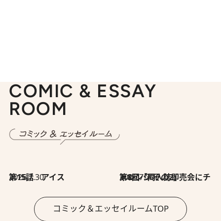
COMIC & ESSAY
ROOM
2026.7.30
第15話 アイス
2026.7.30
第8回「同人誌即売会にチャレンジ その2」
コミック＆エッセイルームTOP