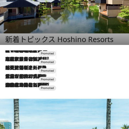
新着トピックス Hoshino Resorts
【トンボの足水浴】ヒノキの香りに包まれて涼感マックス！約13℃の湧水かけ流しを避暑地「星野温泉 トンボの湯」で体験
2026.8.7
2026.7.31
【ホテル帰省】という選択肢をOMOが提案。家族とほどよい距離を保つには「昼は実家、夜は気兼ねなくホテルで！」
2026.7.24
【夏限定ディナーコース】旬を迎える稚鮎や花ズッキーニなどをイタリア・トスカーナの郷土料理の手法で満喫！
2026.7.17
「土佐和ハーブかき氷」がOMO7高知に登場！生姜、山椒、大葉など目にも舌にも涼を呼ぶ郷土の味
2026.7.10
NEW OPEN！【界 草津】名湯の地に誕生。趣の異なる2種の温泉と上州ならではの会席・蕎麦割烹など美食を味わう究極の癒やし旅