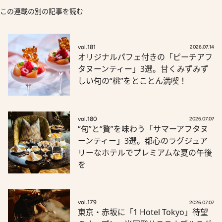
この連載の別の記事を読む
vol.181
2026.07.14
オリジナルパフェ付きの「ピーチアフ
タヌーンティー」3選。甘くみずみず
しい旬の“桃”をとことん満喫！
vol.180
2026.07.07
“旬”と“贅”を味わう「サマーアフタヌ
ーンティー」3選。都心のラグジュア
リーなホテルでプレミアムな夏の午後
を
vol.179
2026.07.07
東京・赤坂に「1 Hotel Tokyo」待望