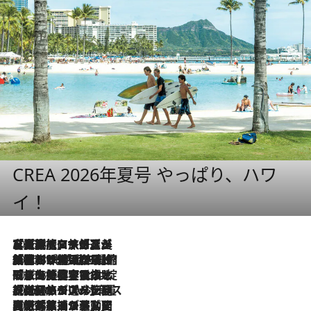
CREA 2026年夏号 やっぱり、ハワ
イ！
2026.8.7
【厳選旅コスメ】「多機能アイテムがメイン！」旅好き美容エディターが選んだ夏旅ベストコスメを発表【Mサイズジップ】
2026.8.6
「荷物が増えるほど旅ストレスは増す」美容ジャーナリストがたどり着いた最終結論。“化粧品を劇的に減らす”感動の凝縮美容とは
2026.8.6
「旅先には金髪ウィッグを持参」日本と同じメイクでは損してる!? 美容ジャーナリストが提案する“掟破りの旅美容”とは
2026.8.6
【厳選旅コスメ】「身軽さ＆UV対策重視！」ヘアアーティストshucoが選んだ夏旅ベストコスメを発表【Mサイズジップ】
2026.8.5
【厳選旅コスメ】国内をあちこち移動する河井菜摘が選んだ夏旅ベストコスメ発表！「リラックスアイテムはマスト」【Mサイズジップ】