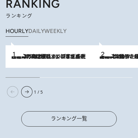
RANKING
ランキング
HOURLY
DAILY
WEEKLY
2026.8.7
「湘南乃風に憧れて」観客大盛上がりの“タオル回し”に、ラッパー顔負けの高速歌唱まで…さだまさし（74）のアグレッシブすぎる現在地
2026.8.5
【阿川佐和子さんの年とる力】なぜ70代で始めた趣味は“こんなに楽しい”のか？ ピアノ、俳句…スランプに陥っても続けられる“ある秘訣”とは
1 / 5
ランキング一覧