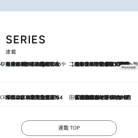
SERIES
連載
47都道府県の手みやげ ひんやりスイーツで夏を満喫
【兵庫県】この夏絶対食べたい 冷やしておいしいおやつ3選 淡路島の恵みをジェラートに集約
16 Minutes Ago
【CREA×星野リゾート】唯一無二。癒しと発見が待つ場所へ
【トンボの足水浴】ヒノキの香りに包まれて涼感マックス！約13℃の湧水かけ流しを避暑地「星野温泉 トンボの湯」で体験
2026.8.7
CREA'S CHOICE
2026.8.7
「立川にも歌舞伎があるんだよ」 片岡仁左衛門・市川中車ら豪華座組みで4年目の立川立飛歌舞伎へ
田中稲の勝手に再ブーム
2026.8.7
「湘南乃風に憧れて」観客大盛上がりの“タオル回し”に、ラッパー顔負けの高速歌唱まで…さだまさし（74）のアグレッシブすぎる現在地
連載 TOP