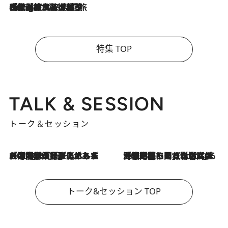
2026.8.4
【厳選旅コスメ】「紫外線＆乾燥対策しながらメイク感も！」ヘア＆メイクGeorgeが選んだ夏旅ベストコスメを発表！【Mサイズジップ】
特集 TOP
TALK & SESSION
トーク＆セッション
2026.8.3
「今後値上げがあるとすれば…」「リスクがあるのは今年の冬」エネルギー専門家が語る、ホルムズ海峡封鎖が家庭にもたらす“ある心配”
2026.8.3
「住宅建てられない…」「サーチャージ料の高値が続いている」ホルムズ海峡封鎖による影響はいつまで続く？《エネルギー専門家に聞く“どうなる日本の暮らし”》
トーク&セッション TOP