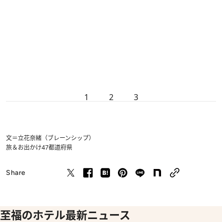
1
2
3
文＝立花奈緒（ブレーンシップ）
旅＆お出かけ
47都道府県
Share
至福のホテル最新ニュース