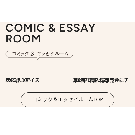
COMIC & ESSAY
ROOM
2026.7.30
第15話 アイス
2026.7.30
第8回「同人誌即売会にチャレンジ その2」
コミック＆エッセイルームTOP