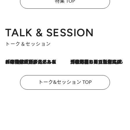
特集 TOP
TALK & SESSION
トーク＆セッション
2026.8.3
「今後値上げがあるとすれば…」「リスクがあるのは今年の冬」エネルギー専門家が語る、ホルムズ海峡封鎖が家庭にもたらす“ある心配”
2026.8.3
「住宅建てられない…」「サーチャージ料の高値が続いている」ホルムズ海峡封鎖による影響はいつまで続く？《エネルギー専門家に聞く“どうなる日本の暮らし”》
トーク&セッション TOP