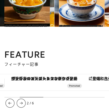
2025.8.9
《高田馬場》冷た〜いマンゴーのせミルクプリン、ぷるぷるな四川風かき氷…リピーター続出！ 中華スイーツ名店の「夏スイーツ4選」〈シノワな店内も◎〉
グルメ
2025.8.9
《高田馬場》しぼりたての水牛ミルクの香りがふわ〜っ！“絶品ミルクプリン”が看板商品…「どこか懐かしい」「甘さが絶妙」人気店の広東スイーツ5選
グルメ
FEATURE
フィーチャー記事
「土佐和ハーブかき氷」がOMO7高知に登場！生姜、山椒、大葉など目にも舌にも涼を呼ぶ郷土の味
【銀座で出合う最旬美容】美髪ケアや上質な眠
3
/
6