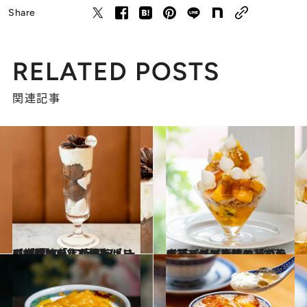
Share
RELATED POSTS
関連記事
2025.8.8
【世界でここだけ】パリのメゾン「ルノートル」のパフェを！ 南国フルーツの酸味がきいたチョコレートソースで仕上げる“真夏のパフェ”も
グルメ
2025.8.6
【夏パフェ】桃とバニラアイスがとろける「ペッシェメルバ」、マンゴーとライチで南国の華やかさ「トロピカル」…学芸大パティスリー〈Taisuke Endo〉
グルメ