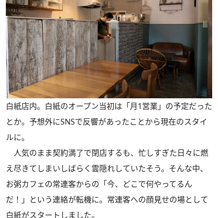
白紙店内。白紙のオープン当初は「月1営業」の予定だった
とか。予想外にSNSで反響があったことから現在のスタイ
ルに。
人気のまま契約満了で閉店するも、忙しすぎた日々に燃
え尽きてしまいしばらく雲隠れしていたそう。そんな中、
お粥カフェの常連客からの「今、どこで何やってるん
だ！」という連絡が転機に。常連客への顔見せの場として
白紙がスタートしました。