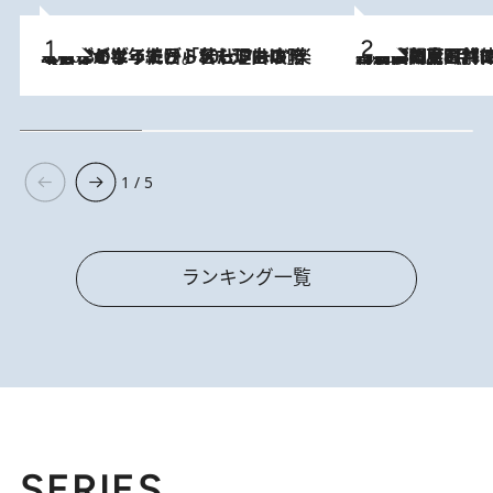
2026.8.3
【自作のダイエットノートは攻略本】ダイエットが「苦しいもの」ではなくなった日。50代フードライターが半年続けられた理由は“楽しむこと”
2026.8.8
「最後に見られてよかった」上野動物園の東園パンダ舎が解体前に特別公開。8月16日まで延長されたパネル展と共に辿る“半世紀”のパンダ飼育《解体工事の図面あり》
1 / 5
ランキング一覧
SERIES