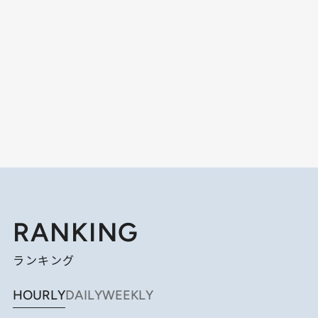
RANKING
ランキング
HOURLY
DAILY
WEEKLY