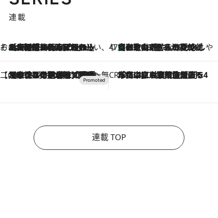
連載
そおだよおこの関西おいしい、おやつ紀行
［大阪府箕面市］一皿一皿目の前で仕上げられる、料理を巧みに組み込んだアシェットデセールコース「ミチル アシェット デセール（Michiru assiette dessert）」
2026.8.9
47都道府県の手みやげ ひんやりスイーツで夏を満喫
【和歌山県】この夏絶対食べたい 冷やしておいしいおやつ3選 みかんがごろっと丸ごと入ったジュレ
2026.8.9
【CREA×星野リゾート】唯一無二。癒しと発見が待つ場所へ
2026.8.7
【トンボの足水浴】ヒノキの香りに包まれて涼感マックス！約13℃の湧水かけ流しを避暑地「星野温泉 トンボの湯」で体験
CREA'S CHOICE
2026.8.7
「立川にも歌舞伎があるんだよ」 片岡仁左衛門・市川中車ら豪華座組みで4年目の立川立飛歌舞伎へ
連載 TOP