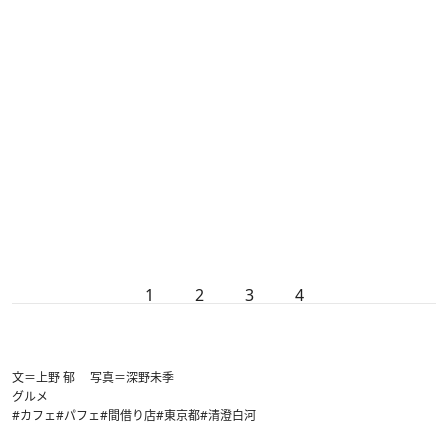
1
2
3
4
文＝上野 郁 写真＝深野未季
グルメ
#カフェ
#パフェ
#間借り店
#東京都
#清澄白河