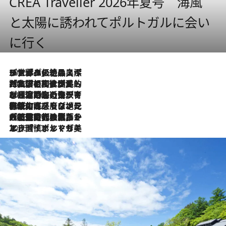
CREA Traveller 2026年夏号 海風
と太陽に誘われてポルトガルに会い
に行く
2026.8.8
リスボンの絶品スイーツ「パステル・デ・ナタ」とは？ポルトガル伝統の奥深い世界へ
2026.7.27
「私の祖国はポルトガル語です」国民的詩人フェルナンド・ペソアと、彼が愛した文学の街を歩く
2026.7.26
ポルトガル近海が育む極上の海の幸。キリリと冷えた白ワインと愉しむ、シーフード専門店の贅沢
2026.7.22
伝統の味をモダンに昇華。高感度な地元客が集う、リスボンの最旬ガストロノミー
2026.7.21
大航海時代の栄華から、震災、独裁、そして革命へ。ポルトガル・首都リスボンの石畳に刻まれた「歴史の光と影」
2026.7.13
エッセイ・ヤマザキマリ「慎ましくも美しき国 ポルトガル」