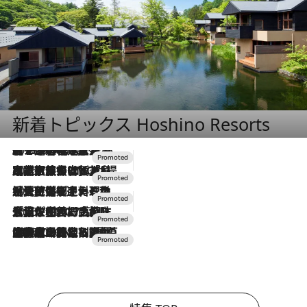
新着トピックス Hoshino Resorts
2026.8.7
【トンボの足水浴】ヒノキの香りに包まれて涼感マックス！約13℃の湧水かけ流しを避暑地「星野温泉 トンボの湯」で体験
2026.7.31
【ホテル帰省】という選択肢をOMOが提案。家族とほどよい距離を保つには「昼は実家、夜は気兼ねなくホテルで！」
2026.7.24
【夏限定ディナーコース】旬を迎える稚鮎や花ズッキーニなどをイタリア・トスカーナの郷土料理の手法で満喫！
2026.7.17
「土佐和ハーブかき氷」がOMO7高知に登場！生姜、山椒、大葉など目にも舌にも涼を呼ぶ郷土の味
2026.7.10
NEW OPEN！【界 草津】名湯の地に誕生。趣の異なる2種の温泉と上州ならではの会席・蕎麦割烹など美食を味わう究極の癒やし旅