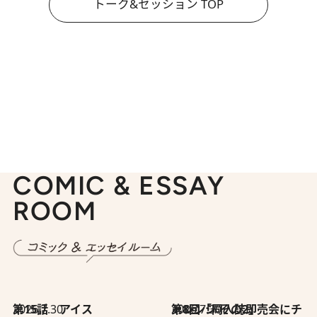
トーク&セッション TOP
COMIC & ESSAY
ROOM
2026.7.30
第15話 アイス
2026.7.30
第8回「同人誌即売会にチャレンジ その2」