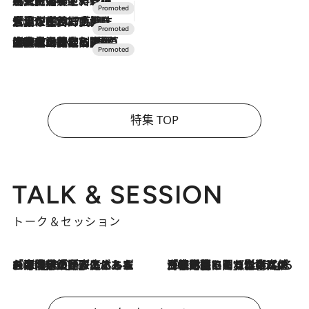
2026.7.24
【夏限定ディナーコース】旬を迎える稚鮎や花ズッキーニなどをイタリア・トスカーナの郷土料理の手法で満喫！
2026.7.17
「土佐和ハーブかき氷」がOMO7高知に登場！生姜、山椒、大葉など目にも舌にも涼を呼ぶ郷土の味
2026.7.10
NEW OPEN！【界 草津】名湯の地に誕生。趣の異なる2種の温泉と上州ならではの会席・蕎麦割烹など美食を味わう究極の癒やし旅
特集 TOP
TALK & SESSION
トーク＆セッション
2026.8.3
「今後値上げがあるとすれば…」「リスクがあるのは今年の冬」エネルギー専門家が語る、ホルムズ海峡封鎖が家庭にもたらす“ある心配”
2026.8.3
「住宅建てられない…」「サーチャージ料の高値が続いている」ホルムズ海峡封鎖による影響はいつまで続く？《エネルギー専門家に聞く“どうなる日本の暮らし”》