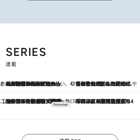
SERIES
連載
そおだよおこの関西おいしい、おやつ紀行
［大阪府箕面市］一皿一皿目の前で仕上げられる、料理を巧みに組み込んだアシェットデセールコース「ミチル アシェット デセール（Michiru assiette dessert）」
2026.8.9
47都道府県の手みやげ ひんやりスイーツで夏を満喫
【和歌山県】この夏絶対食べたい 冷やしておいしいおやつ3選 みかんがごろっと丸ごと入ったジュレ
2026.8.9
【CREA×星野リゾート】唯一無二。癒しと発見が待つ場所へ
2026.8.7
【トンボの足水浴】ヒノキの香りに包まれて涼感マックス！約13℃の湧水かけ流しを避暑地「星野温泉 トンボの湯」で体験
CREA'S CHOICE
2026.8.7
「立川にも歌舞伎があるんだよ」 片岡仁左衛門・市川中車ら豪華座組みで4年目の立川立飛歌舞伎へ