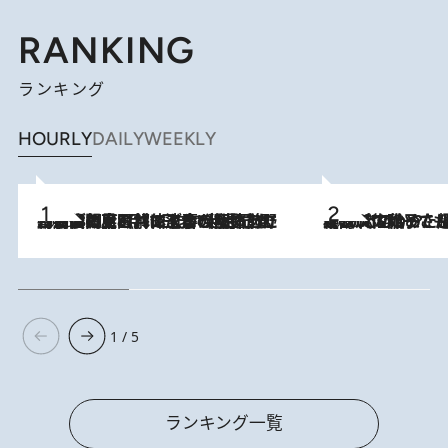
RANKING
ランキング
HOURLY
DAILY
WEEKLY
2026.8.8
「最後に見られてよかった」上野動物園の東園パンダ舎が解体前に特別公開。8月16日まで延長されたパネル展と共に辿る“半世紀”のパンダ飼育《解体工事の図面あり》
2026.8.5
【阿川佐和子さんの年とる力】なぜ70代で始めた趣味は“こんなに楽しい”のか？ ピアノ、俳句…スランプに陥っても続けられる“ある秘訣”とは
1 / 5
ランキング一覧