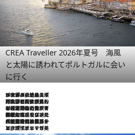
CREA Traveller 2026年夏号 海風
と太陽に誘われてポルトガルに会い
に行く
2026.8.8
リスボンの絶品スイーツ「パステル・デ・ナタ」とは？ポルトガル伝統の奥深い世界へ
2026.7.27
「私の祖国はポルトガル語です」国民的詩人フェルナンド・ペソアと、彼が愛した文学の街を歩く
2026.7.26
ポルトガル近海が育む極上の海の幸。キリリと冷えた白ワインと愉しむ、シーフード専門店の贅沢
2026.7.22
伝統の味をモダンに昇華。高感度な地元客が集う、リスボンの最旬ガストロノミー
2026.7.21
大航海時代の栄華から、震災、独裁、そして革命へ。ポルトガル・首都リスボンの石畳に刻まれた「歴史の光と影」
2026.7.13
エッセイ・ヤマザキマリ「慎ましくも美しき国 ポルトガル」