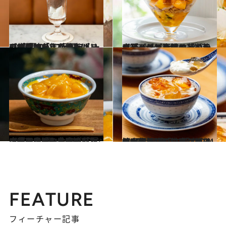
2025.8.8
【世界でここだけ】パリのメゾン「ルノートル」のパフェを！ 南国フルーツの酸味がきいたチョコレートソースで仕上げる“真夏のパフェ”も
グルメ
2025.8.6
【夏パフェ】桃とバニラアイスがとろける「ペッシェメルバ」、マンゴーとライチで南国の華やかさ「トロピカル」…学芸大パティスリー〈Taisuke Endo〉
グルメ
2025.8.9
《高田馬場》冷た〜いマンゴーのせミルクプリン、ぷるぷるな四川風かき氷…リピーター続出！ 中華スイーツ名店の「夏スイーツ4選」〈シノワな店内も◎〉
グルメ
2025.8.9
《高田馬場》しぼりたての水牛ミルクの香りがふわ〜っ！“絶品ミルクプリン”が看板商品…「どこか懐かしい」「甘さが絶妙」人気店の広東スイーツ5選
グルメ
FEATURE
フィーチャー記事