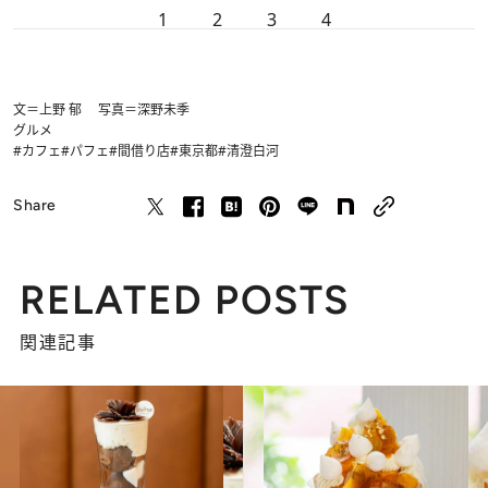
1
2
3
4
文＝上野 郁 写真＝深野未季
グルメ
#カフェ
#パフェ
#間借り店
#東京都
#清澄白河
Share
RELATED POSTS
関連記事