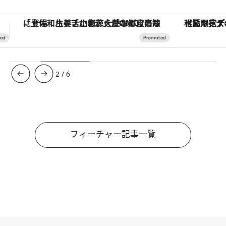
【夏限定ディナーコース】旬を迎える稚鮎や花ズッキーニなどをイタリア・トスカーナの郷土料理の手法で満喫！
ヴァシュロン・コンスタンタン
3
/
6
フィーチャー記事一覧