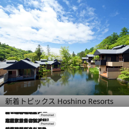
新着トピックス Hoshino Resorts
2026.8.7
【トンボの足水浴】ヒノキの香りに包まれて涼感マックス！約13℃の湧水かけ流しを避暑地「星野温泉 トンボの湯」で体験
2026.7.31
【ホテル帰省】という選択肢をOMOが提案。家族とほどよい距離を保つには「昼は実家、夜は気兼ねなくホテルで！」