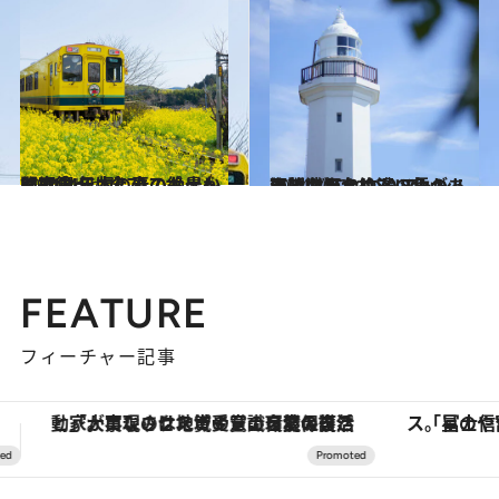
2024.4.7
【2024年版】春のお出かけに！ 日本の春の絶景～関東篇～ 全70スポットを紹介！
旅＆お出かけ
2024.12.20
展望台から約70メートル下はいきなり濃い色の海！ どことなくフレンチ・カントリーの趣がある勝浦灯台
旅＆お出かけ
FEATURE
フィーチャー記事
「星のや富士」でデジタルデトックス。冨士信仰の歴史を辿り、心身を調える。
ヴァシュロン・コンスタンタン