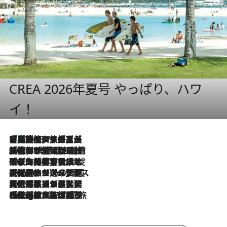
CREA 2026年夏号 やっぱり、ハワ
イ！
【厳選旅コスメ】「多機能アイテムがメイン！」旅好き美容エディターが選んだ夏旅ベストコスメを発表【Mサイズジップ】
2026.8.7
2026.8.6
「荷物が増えるほど旅ストレスは増す」美容ジャーナリストがたどり着いた最終結論。“化粧品を劇的に減らす”感動の凝縮美容とは
2026.8.6
「旅先には金髪ウィッグを持参」日本と同じメイクでは損してる!? 美容ジャーナリストが提案する“掟破りの旅美容”とは
2026.8.6
【厳選旅コスメ】「身軽さ＆UV対策重視！」ヘアアーティストshucoが選んだ夏旅ベストコスメを発表【Mサイズジップ】
2026.8.5
【厳選旅コスメ】国内をあちこち移動する河井菜摘が選んだ夏旅ベストコスメ発表！「リラックスアイテムはマスト」【Mサイズジップ】
2026.8.4
【厳選旅コスメ】「紫外線＆乾燥対策しながらメイク感も！」ヘア＆メイクGeorgeが選んだ夏旅ベストコスメを発表！【Mサイズジップ】