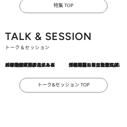
特集 TOP
TALK & SESSION
トーク＆セッション
2026.8.3
「今後値上げがあるとすれば…」「リスクがあるのは今年の冬」エネルギー専門家が語る、ホルムズ海峡封鎖が家庭にもたらす“ある心配”
2026.8.3
「住宅建てられない…」「サーチャージ料の高値が続いている」ホルムズ海峡封鎖による影響はいつまで続く？《エネルギー専門家に聞く“どうなる日本の暮らし”》
トーク&セッション TOP