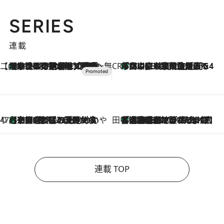
SERIES
連載
【CREA×星野リゾート】唯一無二。癒しと発見が待つ場所へ
【トンボの足水浴】ヒノキの香りに包まれて涼感マックス！約13℃の湧水かけ流しを避暑地「星野温泉 トンボの湯」で体験
2026.8.7
CREA'S CHOICE
「立川にも歌舞伎があるんだよ」 片岡仁左衛門・市川中車ら豪華座組みで4年目の立川立飛歌舞伎へ
2026.8.7
47都道府県の手みやげ ひんやりスイーツで夏を満喫
【京都府】この夏絶対食べたい 冷やしておいしいおやつ3選 ひと口目から心を掴む新緑のテリーヌ
2026.8.7
田中稲の勝手に再ブーム
「湘南乃風に憧れて」観客大盛上がりの“タオル回し”に、ラッパー顔負けの高速歌唱まで…さだまさし（74）のアグレッシブすぎる現在地
2026.8.7
連載 TOP