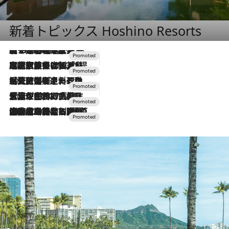
新着トピックス Hoshino Resorts
【トンボの足水浴】ヒノキの香りに包まれて涼感マックス！約13℃の湧水かけ流しを避暑地「星野温泉 トンボの湯」で体験
2026.8.7
2026.7.31
【ホテル帰省】という選択肢をOMOが提案。家族とほどよい距離を保つには「昼は実家、夜は気兼ねなくホテルで！」
2026.7.24
【夏限定ディナーコース】旬を迎える稚鮎や花ズッキーニなどをイタリア・トスカーナの郷土料理の手法で満喫！
2026.7.17
「土佐和ハーブかき氷」がOMO7高知に登場！生姜、山椒、大葉など目にも舌にも涼を呼ぶ郷土の味
2026.7.10
NEW OPEN！【界 草津】名湯の地に誕生。趣の異なる2種の温泉と上州ならではの会席・蕎麦割烹など美食を味わう究極の癒やし旅