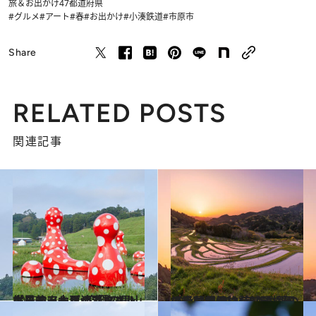
旅＆お出かけ
47都道府県
#グルメ
#アート
#春
#お出かけ
#小湊鉄道
#市原市
Share
RELATED POSTS
関連記事
2025.3.6
世界的アート×究極の里山グルメ。木更津『クルックフィールズ』でエネルギーチャージの春旅へ！
旅＆お出かけ
2024.4.5
【千葉県 2024年版】 春の絶景・風物詩10選 鏡のように朝焼けを映す棚田の光景
旅＆お出かけ