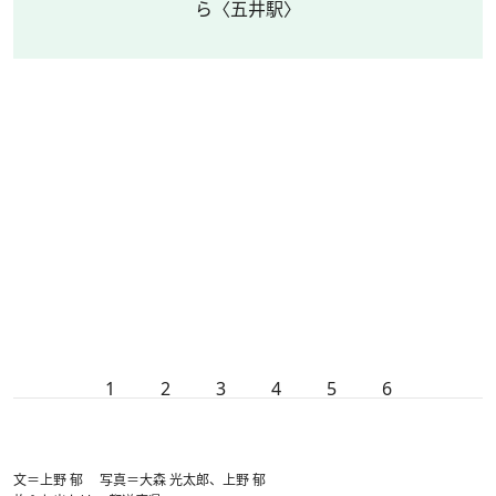
ら〈五井駅〉
1
2
3
4
5
6
文＝上野 郁 写真＝大森 光太郎、上野 郁