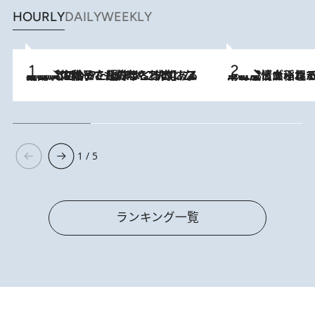
HOURLY
DAILY
WEEKLY
2026.8.5
【阿川佐和子さんの年とる力】なぜ70代で始めた趣味は“こんなに楽しい”のか？ ピアノ、俳句…スランプに陥っても続けられる“ある秘訣”とは
2026.8.5
下町風情あふれる台北屈指の人気エリア・大稲埕でセンスのいい台湾土産《ヴィン
1 / 5
ランキング一覧