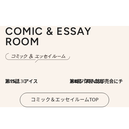
COMIC & ESSAY
ROOM
2026.7.30
第15話 アイス
2026.7.30
第8回「同人誌即売会にチャレンジ その2」
コミック＆エッセイルームTOP