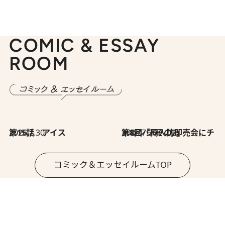
COMIC & ESSAY
ROOM
2026.7.30
第15話 アイス
2026.7.30
第8回「同人誌即売会にチャレンジ その2」
コミック＆エッセイルームTOP