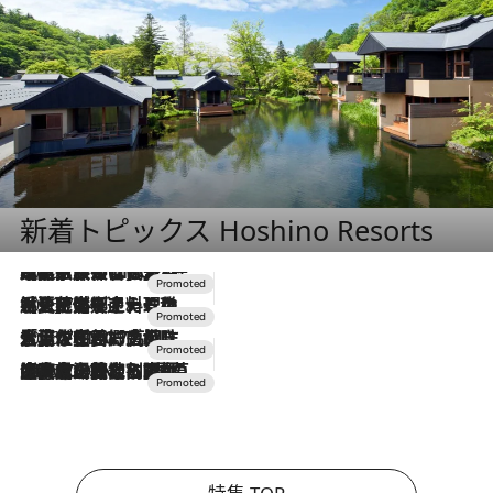
新着トピックス Hoshino Resorts
2026.7.31
【ホテル帰省】という選択肢をOMOが提案。家族とほどよい距離を保つには「昼は実家、夜は気兼ねなくホテルで！」
2026.7.24
【夏限定ディナーコース】旬を迎える稚鮎や花ズッキーニなどをイタリア・トスカーナの郷土料理の手法で満喫！
2026.7.17
「土佐和ハーブかき氷」がOMO7高知に登場！生姜、山椒、大葉など目にも舌にも涼を呼ぶ郷土の味
2026.7.10
NEW OPEN！【界 草津】名湯の地に誕生。趣の異なる2種の温泉と上州ならではの会席・蕎麦割烹など美食を味わう究極の癒やし旅