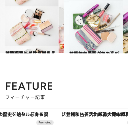
2013.9.2
お仕事メイクは、崩れないのが第一。テクいらずで肌をキレイに見せる！
ビューティ＆ヘルス
2014.3.17
お直しの時間がほとんどないのでキープ力の高いコスメを厳選
ビューティ＆ヘルス
FEATURE
フィーチャー記事
「土佐和ハーブかき氷」がOMO7高知に登場！生姜、山椒、大葉など目にも舌にも涼を呼ぶ郷土の味
【銀座で出合う最旬美容】美髪ケアや上質な眠