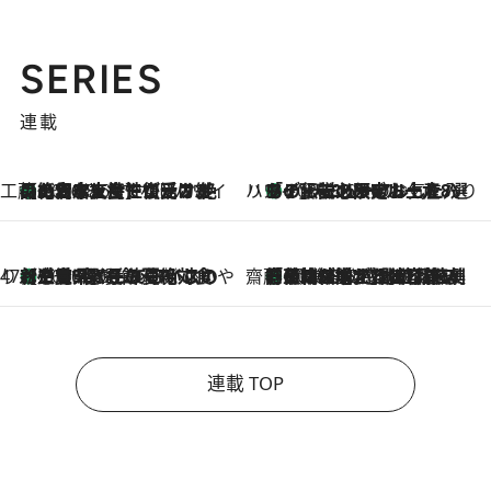
SERIES
連載
工藤まやのおもてなしハワイ
【ハワイ土産】ローカルの絶大な支持で復活！ 絶品の幻クッキー《元ファンの日本人女性が受け継いだ名店》
2026.8.6
ハワイ賢者 リサのお気に入りリスト
あの伝説の限定トートも！ リニューアルした「ディーン＆デルーカ ハワイ」で必須のお土産8選
2026.8.6
47都道府県の手みやげ ひんやりスイーツで夏を満喫
【三重県】この夏絶対食べたい 冷やしておいしいおやつ3選 お餅×アイスの新感覚スイーツ
2026.8.6
齋藤 薫 美容脳ルネサンス
「荷物が増えるほど旅ストレスは増す」美容ジャーナリストがたどり着いた最終結論。“化粧品を劇的に減らす”感動の凝縮美容とは
2026.8.6
連載 TOP