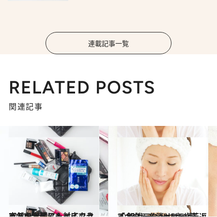
連載記事一覧
RELATED POSTS
関連記事
2014.1.13
突然の出張にも対応できるスキンケア＆メイクセットを常備
ビューティ＆ヘルス
2013.10.3
「余白」を消せば5歳若返る 解消テク Holiday篇
ビューティ＆ヘルス