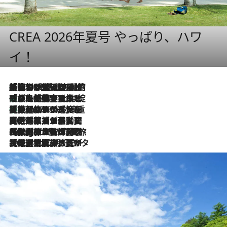
CREA 2026年夏号 やっぱり、ハワ
イ！
「荷物が増えるほど旅ストレスは増す」美容ジャーナリストがたどり着いた最終結論。“化粧品を劇的に減らす”感動の凝縮美容とは
2026.8.6
「旅先には金髪ウィッグを持参」日本と同じメイクでは損してる!? 美容ジャーナリストが提案する“掟破りの旅美容”とは
2026.8.6
【厳選旅コスメ】「身軽さ＆UV対策重視！」ヘアアーティストshucoが選んだ夏旅ベストコスメを発表【Mサイズジップ】
2026.8.6
2026.8.5
【厳選旅コスメ】国内をあちこち移動する河井菜摘が選んだ夏旅ベストコスメ発表！「リラックスアイテムはマスト」【Mサイズジップ】
2026.8.4
【厳選旅コスメ】「紫外線＆乾燥対策しながらメイク感も！」ヘア＆メイクGeorgeが選んだ夏旅ベストコスメを発表！【Mサイズジップ】
2026.8.3
【厳選旅コスメ】「保湿もタイパ重視！」“サウナ好き”タレント清水みさとが愛用する夏旅ベストコスメを発表！【Mサイズジップ】