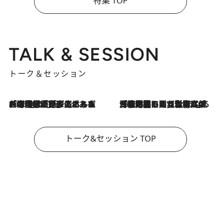
特集 TOP
TALK & SESSION
トーク＆セッション
2026.8.3
「今後値上げがあるとすれば…」「リスクがあるのは今年の冬」エネルギー専門家が語る、ホルムズ海峡封鎖が家庭にもたらす“ある心配”
2026.8.3
「住宅建てられない…」「サーチャージ料の高値が続いている」ホルムズ海峡封鎖による影響はいつまで続く？《エネルギー専門家に聞く“どうなる日本の暮らし”》
トーク&セッション TOP