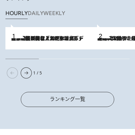
HOURLY
DAILY
WEEKLY
2026.8.5
【なぜ吉沢亮は「気配を消せる」のか？】興行収入208億の『国宝』を経て挑むミュージカル『ディア・エヴァン・ハンセン』。トップ俳優が舞台上でさらけ出した“孤独”とは
2026.8.5
【阿川佐和子さんの年とる力】なぜ70代で始めた趣味は“こんなに楽しい”のか？ ピアノ、俳句…スランプに陥っても続けられる“ある秘訣”とは
1 / 5
ランキング一覧