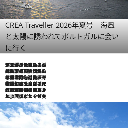
CREA Traveller 2026年夏号 海風
と太陽に誘われてポルトガルに会い
に行く
2026.8.8
リスボンの絶品スイーツ「パステル・デ・ナタ」とは？ポルトガル伝統の奥深い世界へ
2026.7.27
「私の祖国はポルトガル語です」国民的詩人フェルナンド・ペソアと、彼が愛した文学の街を歩く
2026.7.26
ポルトガル近海が育む極上の海の幸。キリリと冷えた白ワインと愉しむ、シーフード専門店の贅沢
2026.7.22
伝統の味をモダンに昇華。高感度な地元客が集う、リスボンの最旬ガストロノミー
2026.7.21
大航海時代の栄華から、震災、独裁、そして革命へ。ポルトガル・首都リスボンの石畳に刻まれた「歴史の光と影」
2026.7.13
エッセイ・ヤマザキマリ「慎ましくも美しき国 ポルトガル」