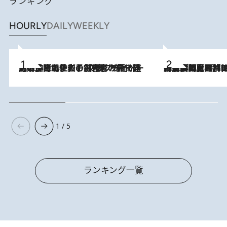
ランキング
HOURLY
DAILY
WEEKLY
2026.8.3
《「文士の子ども被害者の会」発足！》阿川佐和子（72）が語る遠藤周作に北杜夫、劇作家・矢代静一の子どもたちの“文豪プライベート事件簿”
2026.8.8
「最後に見られてよかった」上野動物園の東園パンダ舎が解体前に特別公開。8月16日まで延長されたパネル展と共に辿る“半世紀”のパンダ飼育《解体工事の図面あり》
1 / 5
ランキング一覧