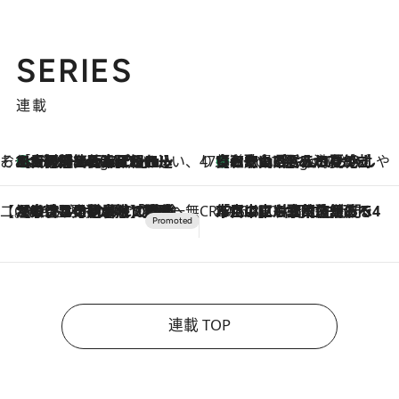
SERIES
連載
そおだよおこの関西おいしい、おやつ紀行
［大阪府箕面市］一皿一皿目の前で仕上げられる、料理を巧みに組み込んだアシェットデセールコース「ミチル アシェット デセール（Michiru assiette dessert）」
6 Hours Ago
47都道府県の手みやげ ひんやりスイーツで夏を満喫
【和歌山県】この夏絶対食べたい 冷やしておいしいおやつ3選 みかんがごろっと丸ごと入ったジュレ
6 Hours Ago
【CREA×星野リゾート】唯一無二。癒しと発見が待つ場所へ
2026.8.7
【トンボの足水浴】ヒノキの香りに包まれて涼感マックス！約13℃の湧水かけ流しを避暑地「星野温泉 トンボの湯」で体験
CREA'S CHOICE
2026.8.7
「立川にも歌舞伎があるんだよ」 片岡仁左衛門・市川中車ら豪華座組みで4年目の立川立飛歌舞伎へ
連載 TOP