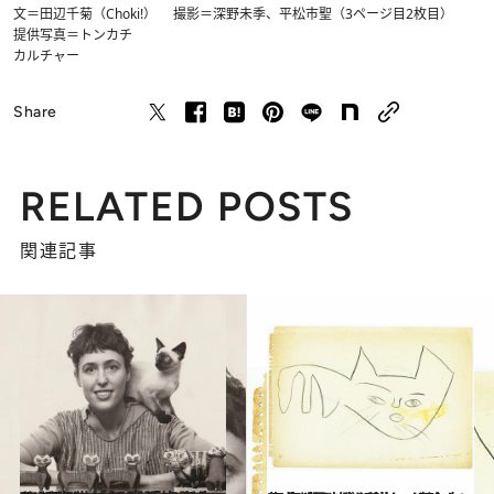
文＝田辺千菊（Choki!） 撮影＝深野未季、平松市聖（3ページ目2枚目）
提供写真＝トンカチ
カルチャー
Share
RELATED POSTS
関連記事