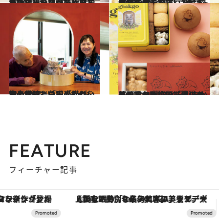
2024.6.11
リサ・ラーソン「赤白しましま猫」に誰も知らない“原型”があった？ ヒットの生みの親が語る誕生秘話
カルチャー
2024.6.11
60年の時を経て、“原案”発見！ クロネコヤマトの有名すぎる猫ロゴは広報担当の娘が描いた絵から生まれた
カルチャー
2024.6.7
岩合光昭と角田光代が、初の対談。「猫のかわいさの“後ろ”にあるものを写し留めたい」「猫は、使者」
カルチャー
2024.8.31
美味＆かわいい「猫のお菓子」11選 スイーツなかのが愛を込めて厳選 まんまる猫のお饅頭、黒猫チョコ…
グルメ
FEATURE
フィーチャー記事
【銀座で出合う最旬美容】美髪ケアや上質な眠り…セルフケアのアップデートから、特別な名入れギフトまで。大人のための「ReFa GINZA」クルーズ