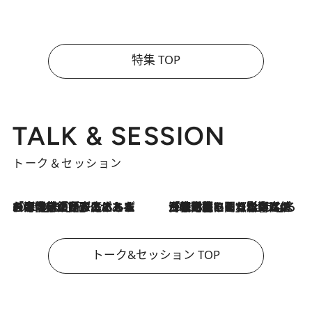
特集 TOP
TALK & SESSION
トーク＆セッション
2026.8.3
「今後値上げがあるとすれば…」「リスクがあるのは今年の冬」エネルギー専門家が語る、ホルムズ海峡封鎖が家庭にもたらす“ある心配”
2026.8.3
「住宅建てられない…」「サーチャージ料の高値が続いている」ホルムズ海峡封鎖による影響はいつまで続く？《エネルギー専門家に聞く“どうなる日本の暮らし”》
トーク&セッション TOP