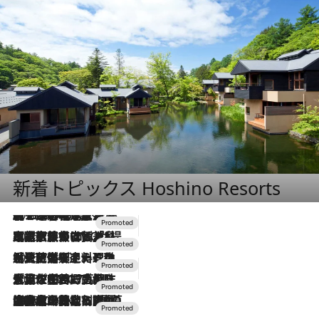
新着トピックス Hoshino Resorts
2026.8.7
【トンボの足水浴】ヒノキの香りに包まれて涼感マックス！約13℃の湧水かけ流しを避暑地「星野温泉 トンボの湯」で体験
2026.7.31
【ホテル帰省】という選択肢をOMOが提案。家族とほどよい距離を保つには「昼は実家、夜は気兼ねなくホテルで！」
2026.7.24
【夏限定ディナーコース】旬を迎える稚鮎や花ズッキーニなどをイタリア・トスカーナの郷土料理の手法で満喫！
2026.7.17
「土佐和ハーブかき氷」がOMO7高知に登場！生姜、山椒、大葉など目にも舌にも涼を呼ぶ郷土の味
2026.7.10
NEW OPEN！【界 草津】名湯の地に誕生。趣の異なる2種の温泉と上州ならではの会席・蕎麦割烹など美食を味わう究極の癒やし旅