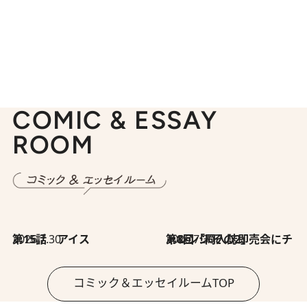
COMIC & ESSAY
ROOM
2026.7.30
第15話 アイス
2026.7.30
第8回「同人誌即売会にチャレンジ その2」
コミック＆エッセイルームTOP