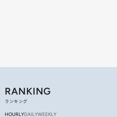
RANKING
ランキング
HOURLY
DAILY
WEEKLY