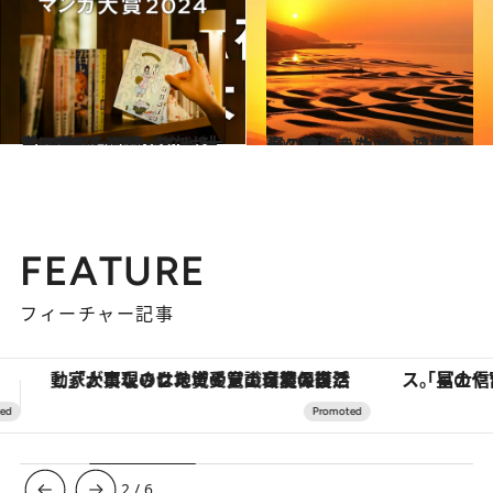
2024.9.6
【CREA夜ふかしマンガ大賞2024】《1位～5位》大賞に輝いたのは『じゃあ、あんたが作ってみろよ』
カルチャー
2024.7.8
今こそ行きたい！ 日本の夏の絶景 ～九州・沖縄篇～
旅＆お出かけ
FEATURE
フィーチャー記事
「星のや富士」でデジタルデトックス。冨士信仰の歴史を辿り、心身を調える。
3
/
6