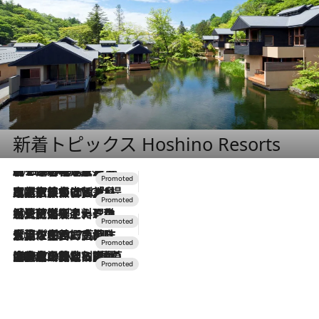
新着トピックス Hoshino Resorts
2026.8.7
【トンボの足水浴】ヒノキの香りに包まれて涼感マックス！約13℃の湧水かけ流しを避暑地「星野温泉 トンボの湯」で体験
2026.7.31
【ホテル帰省】という選択肢をOMOが提案。家族とほどよい距離を保つには「昼は実家、夜は気兼ねなくホテルで！」
2026.7.24
【夏限定ディナーコース】旬を迎える稚鮎や花ズッキーニなどをイタリア・トスカーナの郷土料理の手法で満喫！
2026.7.17
「土佐和ハーブかき氷」がOMO7高知に登場！生姜、山椒、大葉など目にも舌にも涼を呼ぶ郷土の味
2026.7.10
NEW OPEN！【界 草津】名湯の地に誕生。趣の異なる2種の温泉と上州ならではの会席・蕎麦割烹など美食を味わう究極の癒やし旅