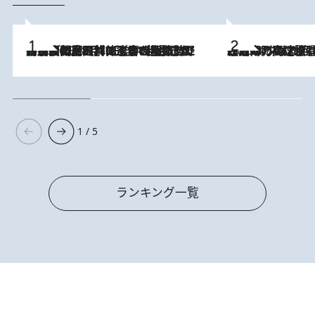
「最後に見られてよかった」上野動物園の東園パンダ舎が解体前に特別公開。8月16日まで延長されたパネル展と共に辿る“半世紀”のパンダ飼育《解体工事の図面あり》
2026.8.8
2026.8.7
「湘南乃風に憧れて」観客大盛上がりの“タオル回し”に、ラッパー顔負けの高速歌唱まで…さだまさし（74）のアグレッシブすぎる現在地
1 / 5
ランキング一覧