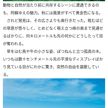
動物と自然が当たり前に共存するシーンに遭遇できるの
も、阿蘇ゆえの魅力。秋には風景がすべて黄金色になる。
されど発見は、その広さよりも奥行きだった。眩むほど
の草原が悠々しく、とめどなく萌え立つ峰の奥まで見通せ
るばかりに、何キロメートルも先の何かにどうしたって目
が奪われる。
草をはむ馬や牛の小さな姿、ぽつねんと立つ孤高の木。
いつもは数十センチメートル先の平滑なディスプレイばか
り見ている目がにわかに驚き、突然の自由を謳歌してい
る。