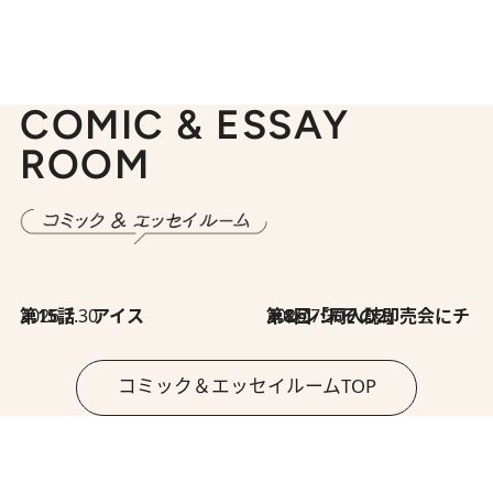
COMIC & ESSAY
ROOM
2026.7.30
第15話 アイス
2026.7.30
第8回「同人誌即売会にチャレンジ その2」
コミック＆エッセイルームTOP