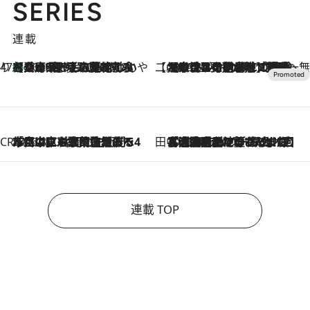
SERIES
連載
47都道府県の手みやげ ひんやりスイーツで夏を満喫
【兵庫県】この夏絶対食べたい 冷やしておいしいおやつ3選 淡路島の恵みをジェラートに集約
2026.8.8
【CREA×星野リゾート】唯一無二。癒しと発見が待つ場所へ
2026.8.7
【トンボの足水浴】ヒノキの香りに包まれて涼感マックス！約13℃の湧水かけ流しを避暑地「星野温泉 トンボの湯」で体験
CREA'S CHOICE
2026.8.7
「立川にも歌舞伎があるんだよ」 片岡仁左衛門・市川中車ら豪華座組みで4年目の立川立飛歌舞伎へ
田中稲の勝手に再ブーム
2026.8.7
「湘南乃風に憧れて」観客大盛上がりの“タオル回し”に、ラッパー顔負けの高速歌唱まで…さだまさし（74）のアグレッシブすぎる現在地
連載 TOP