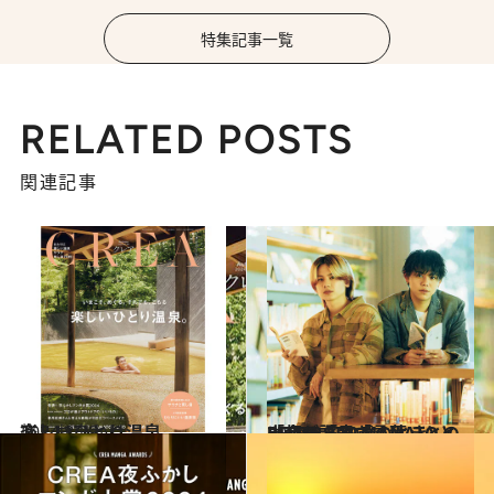
特集記事一覧
RELATED POSTS
関連記事
2024.8.29
楽しいひとり温泉。
旅＆お出かけ
2024.9.6
BE:FIRSTのMANATOとLEOが語る「言葉」との出会い「19歳のとき…」「朝の読書で」
カルチャー