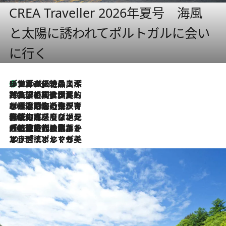
CREA Traveller 2026年夏号 海風
と太陽に誘われてポルトガルに会い
に行く
リスボンの絶品スイーツ「パステル・デ・ナタ」とは？ポルトガル伝統の奥深い世界へ
2026.8.8
2026.7.27
「私の祖国はポルトガル語です」国民的詩人フェルナンド・ペソアと、彼が愛した文学の街を歩く
2026.7.26
ポルトガル近海が育む極上の海の幸。キリリと冷えた白ワインと愉しむ、シーフード専門店の贅沢
2026.7.22
伝統の味をモダンに昇華。高感度な地元客が集う、リスボンの最旬ガストロノミー
2026.7.21
大航海時代の栄華から、震災、独裁、そして革命へ。ポルトガル・首都リスボンの石畳に刻まれた「歴史の光と影」
2026.7.13
エッセイ・ヤマザキマリ「慎ましくも美しき国 ポルトガル」