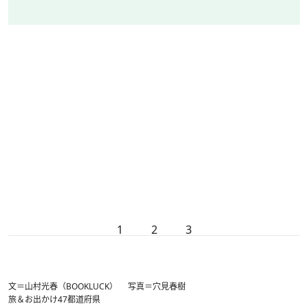
1
2
3
文＝山村光春（BOOKLUCK） 写真＝穴見春樹
旅＆お出かけ
47都道府県