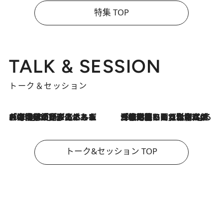
特集 TOP
TALK & SESSION
トーク＆セッション
2026.8.3
「今後値上げがあるとすれば…」「リスクがあるのは今年の冬」エネルギー専門家が語る、ホルムズ海峡封鎖が家庭にもたらす“ある心配”
2026.8.3
「住宅建てられない…」「サーチャージ料の高値が続いている」ホルムズ海峡封鎖による影響はいつまで続く？《エネルギー専門家に聞く“どうなる日本の暮らし”》
トーク&セッション TOP