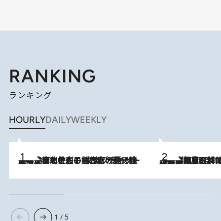
RANKING
ランキング
HOURLY
DAILY
WEEKLY
2026.8.3
《「文士の子ども被害者の会」発足！》阿川佐和子（72）が語る遠藤周作に北杜夫、劇作家・矢代静一の子どもたちの“文豪プライベート事件簿”
2026.8.8
「最後に見られてよかった」上野動物園の東園パンダ舎が解体前に特別公開。8月16日まで延長されたパネル展と共に辿る“半世紀”のパンダ飼育《解体工事の図面あり》
1 / 5