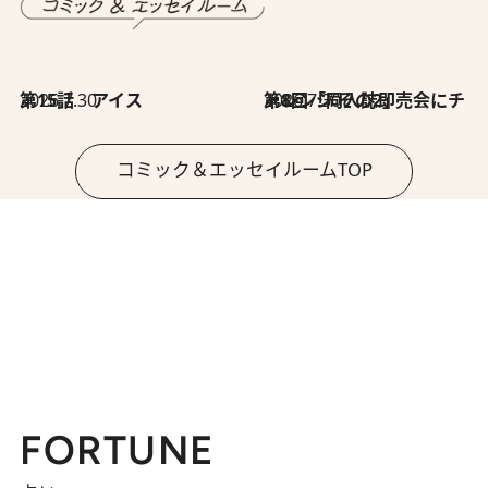
2026.7.30
第15話 アイス
2026.7.30
第8回「同人誌即売会にチャレンジ その2」
コミック＆エッセイルームTOP
FORTUNE