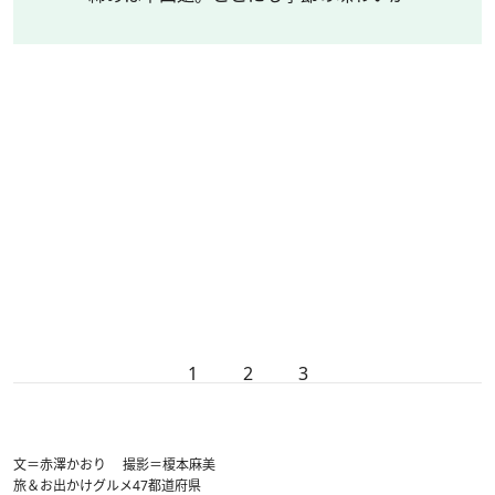
1
2
3
文＝赤澤かおり 撮影＝榎本麻美
旅＆お出かけ
グルメ
47都道府県