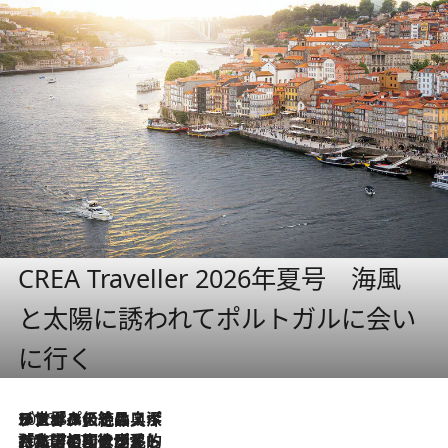
CREA Traveller 2026年夏号 海風
と太陽に誘われてポルトガルに会い
に行く
2026.8.8
リスボンの絶品スイーツ「パステル・デ・ナタ」とは？ポルトガル伝統の奥深い世界へ
2026.7.27
「私の祖国はポルトガル語です」国民的詩人フェルナンド・ペソアと、彼が愛した文学の街を歩く