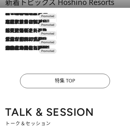
新着トピックス Hoshino Resorts
2026.8.7
【トンボの足水浴】ヒノキの香りに包まれて涼感マックス！約13℃の湧水かけ流しを避暑地「星野温泉 トンボの湯」で体験
2026.7.31
【ホテル帰省】という選択肢をOMOが提案。家族とほどよい距離を保つには「昼は実家、夜は気兼ねなくホテルで！」
2026.7.24
【夏限定ディナーコース】旬を迎える稚鮎や花ズッキーニなどをイタリア・トスカーナの郷土料理の手法で満喫！
2026.7.17
「土佐和ハーブかき氷」がOMO7高知に登場！生姜、山椒、大葉など目にも舌にも涼を呼ぶ郷土の味
2026.7.10
NEW OPEN！【界 草津】名湯の地に誕生。趣の異なる2種の温泉と上州ならではの会席・蕎麦割烹など美食を味わう究極の癒やし旅
特集 TOP
TALK & SESSION
トーク＆セッション