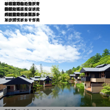
2026.7.26
ポルトガル近海が育む極上の海の幸。キリリと冷えた白ワインと愉しむ、シーフード専門店の贅沢
2026.7.22
伝統の味をモダンに昇華。高感度な地元客が集う、リスボンの最旬ガストロノミー
2026.7.21
大航海時代の栄華から、震災、独裁、そして革命へ。ポルトガル・首都リスボンの石畳に刻まれた「歴史の光と影」
2026.7.13
エッセイ・ヤマザキマリ「慎ましくも美しき国 ポルトガル」