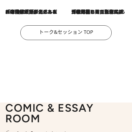
2026.8.3
「今後値上げがあるとすれば…」「リスクがあるのは今年の冬」エネルギー専門家が語る、ホルムズ海峡封鎖が家庭にもたらす“ある心配”
2026.8.3
「住宅建てられない…」「サーチャージ料の高値が続いている」ホルムズ海峡封鎖による影響はいつまで続く？《エネルギー専門家に聞く“どうなる日本の暮らし”》
トーク&セッション TOP
COMIC & ESSAY
ROOM