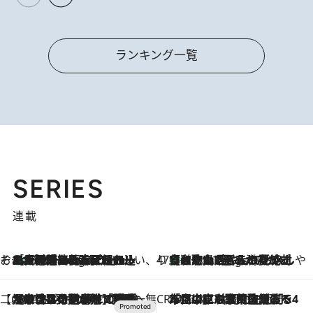
ランキング一覧
SERIES
連載
そおだよおこの関西おいしい、おやつ紀行
［大阪府箕面市］一皿一皿目の前で仕上げられる、料理を巧みに組み込んだアシェットデセールコース「ミチル アシェット デセール（Michiru assiette dessert）」
4 Hours Ago
47都道府県の手みやげ ひんやりスイーツで夏を満喫
【和歌山県】この夏絶対食べたい 冷やしておいしいおやつ3選 みかんがごろっと丸ごと入ったジュレ
4 Hours Ago
【CREA×星野リゾート】唯一無二。癒しと発見が待つ場所へ
2026.8.7
【トンボの足水浴】ヒノキの香りに包まれて涼感マックス！約13℃の湧水かけ流しを避暑地「星野温泉 トンボの湯」で体験
CREA'S CHOICE
2026.8.7
「立川にも歌舞伎があるんだよ」 片岡仁左衛門・市川中車ら豪華座組みで4年目の立川立飛歌舞伎へ