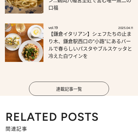
ン…鶴岡八幡宮至近で営む唯一無二の
口福
vol.19
2025.04.11
【鎌倉イタリアン】シェフたちの止ま
り木、鎌倉駅西口の“小路”にあるバー
ルで春らしいパスタやブルスケッタと
冷えた白ワインを
連載記事一覧
RELATED POSTS
関連記事