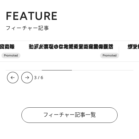
FEATURE
フィーチャー記事
「大事なのは地域の意識を変えること」。ロレックス賞受賞の自然保護活動家が実現させたナイジェリアの自然環境の復活
ヴァシュロン・コンスタンタン
3
/
6
フィーチャー記事一覧